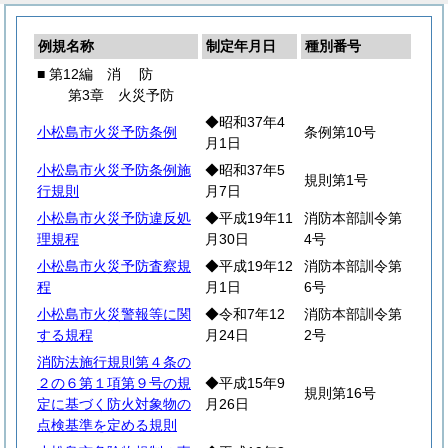
例規名称
制定年月日
種別番号
■ 第12編
消
防
第3章 火災予防
◆昭和37年4
小松島市火災予防条例
条例第10号
月1日
小松島市火災予防条例施
◆昭和37年5
規則第1号
行規則
月7日
小松島市火災予防違反処
◆平成19年11
消防本部訓令第
理規程
月30日
4号
小松島市火災予防査察規
◆平成19年12
消防本部訓令第
程
月1日
6号
小松島市火災警報等に関
◆令和7年12
消防本部訓令第
する規程
月24日
2号
消防法施行規則第４条の
２の６第１項第９号の規
◆平成15年9
規則第16号
定に基づく防火対象物の
月26日
点検基準を定める規則