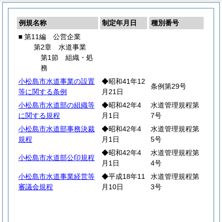
例規名称
制定年月日
種別番号
■ 第11編 公営企業
第2章 水道事業
第1節 組織・処
務
小松島市水道事業の設置
◆昭和41年12
条例第29号
等に関する条例
月21日
小松島市水道部の組織等
◆昭和42年4
水道管理規程第
に関する規程
月1日
7号
小松島市水道部事務決裁
◆昭和42年4
水道管理規程第
規程
月1日
5号
◆昭和42年4
水道管理規程第
小松島市水道部公印規程
月1日
4号
小松島市水道事業経営等
◆平成18年11
水道管理規程第
審議会規程
月10日
3号