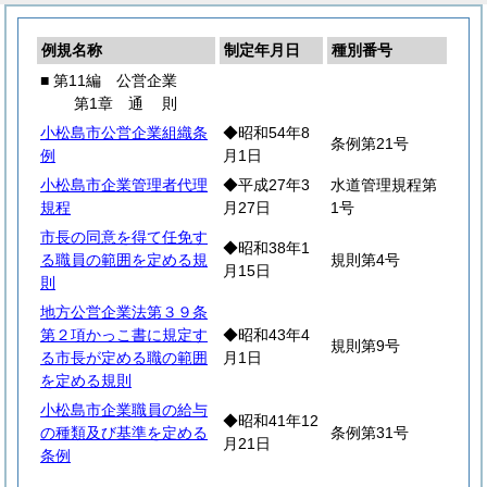
例規名称
制定年月日
種別番号
■ 第11編 公営企業
第1章
通
則
小松島市公営企業組織条
◆昭和54年8
条例第21号
例
月1日
小松島市企業管理者代理
◆平成27年3
水道管理規程第
規程
月27日
1号
市長の同意を得て任免す
◆昭和38年1
る職員の範囲を定める規
規則第4号
月15日
則
地方公営企業法第３９条
第２項かっこ書に規定す
◆昭和43年4
規則第9号
る市長が定める職の範囲
月1日
を定める規則
小松島市企業職員の給与
◆昭和41年12
の種類及び基準を定める
条例第31号
月21日
条例