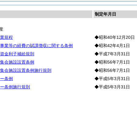
制定年月日
産
業規程
◆昭和40年12月20日
事業等の経費の賦課徴収に関する条例
◆昭和42年4月1日
資金利子補給規則
◆平成7年3月31日
集会施設設置条例
◆昭和56年7月1日
集会施設設置条例施行規則
◆昭和56年7月1日
ー条例
◆平成5年3月31日
ー条例施行規則
◆平成5年3月31日