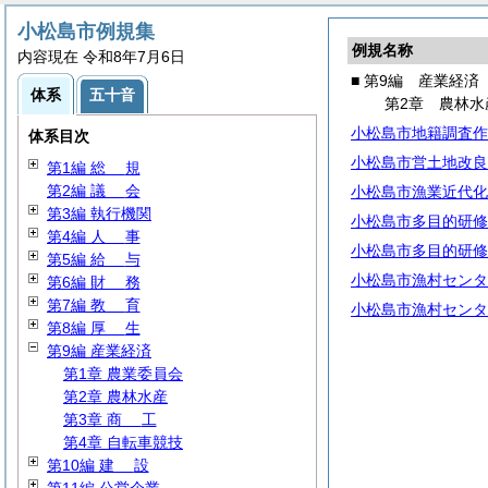
小松島市例規集
例規名称
内容現在 令和8年7月6日
■ 第9編 産業経済
体系
五十音
第2章 農林水
小松島市地籍調査作
体系目次
小松島市営土地改良
第1編
総
規
第2編
議
会
小松島市漁業近代化
第3編 執行機関
小松島市多目的研修
第4編
人
事
小松島市多目的研修
第5編
給
与
小松島市漁村センタ
第6編
財
務
第7編
教
育
小松島市漁村センタ
第8編
厚
生
第9編 産業経済
第1章 農業委員会
第2章 農林水産
第3章
商
工
第4章 自転車競技
第10編
建
設