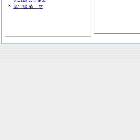
第11編 公営企業
第12編
消
防