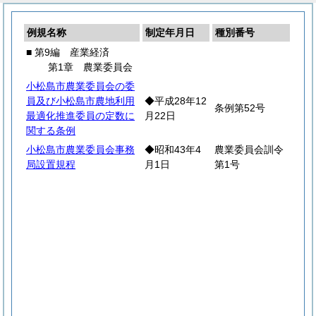
例規名称
制定年月日
種別番号
■ 第9編 産業経済
第1章 農業委員会
小松島市農業委員会の委
員及び小松島市農地利用
◆平成28年12
条例第52号
最適化推進委員の定数に
月22日
関する条例
小松島市農業委員会事務
◆昭和43年4
農業委員会訓令
局設置規程
月1日
第1号