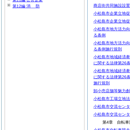
第11編 公営企業
商店街共同施設設置
第12編
消
防
小松島市企業立地促
小松島市企業立地促
小松島市地方活力向
る条例
小松島市地方活力向
る条例施行規則
小松島市地域経済牽
に関する法律第26
小松島市地域経済牽
に関する法律第26
施行規則
卸小売店舗等魅力創
小松島市工場立地法
小松島市交流センタ
小松島市交流センタ
第4章 自転車