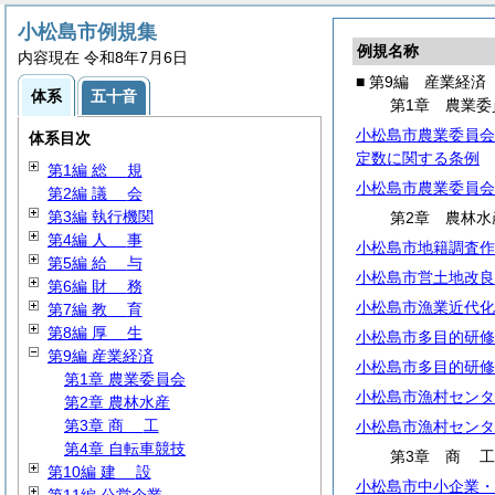
小松島市例規集
例規名称
内容現在 令和8年7月6日
■ 第9編 産業経済
体系
五十音
第1章 農業委
小松島市農業委員会
体系目次
定数に関する条例
第1編
総
規
小松島市農業委員会
第2編
議
会
第3編 執行機関
第2章 農林水
第4編
人
事
小松島市地籍調査作
第5編
給
与
小松島市営土地改良
第6編
財
務
小松島市漁業近代化
第7編
教
育
第8編
厚
生
小松島市多目的研修
第9編 産業経済
小松島市多目的研修
第1章 農業委員会
小松島市漁村センタ
第2章 農林水産
第3章
商
工
小松島市漁村センタ
第4章 自転車競技
第3章
商
第10編
建
設
小松島市中小企業・