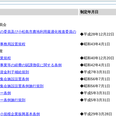
制定年月日
員会
の委員及び小松島市農地利用最適化推進委員の
◆平成28年12月22日
事務局設置規程
◆昭和43年4月1日
産
業規程
◆昭和40年12月20日
事業等の経費の賦課徴収に関する条例
◆昭和42年4月1日
資金利子補給規則
◆平成7年3月31日
集会施設設置条例
◆昭和56年7月1日
集会施設設置条例施行規則
◆昭和56年7月1日
ー条例
◆平成5年3月31日
ー条例施行規則
◆平成5年3月31日
工
小規模企業振興基本条例
◆平成29年3月28日