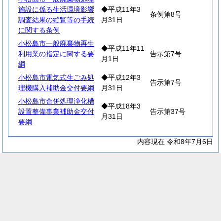
施設に係る生活環境影響
◆平成11年3
条例第8号
調査結果の縦覧等の手続
月31日
に関する条例
小松島市一般廃棄物再生
◆平成11年11
利用業の指定に関する要
告示第7号
月1日
綱
小松島市電気式生ごみ処
◆平成12年3
告示第7号
理機購入補助金交付要綱
月31日
小松島市合併処理浄化槽
◆平成18年3
設置整備事業補助金交付
告示第37号
月31日
要綱
内容現在 令和8年7月6日