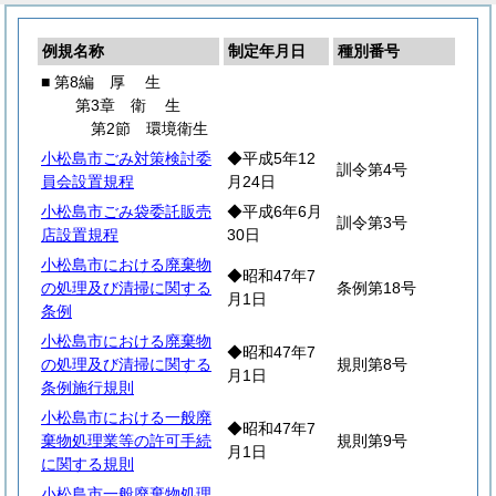
例規名称
制定年月日
種別番号
■ 第8編
厚
生
第3章
衛
生
第2節 環境衛生
小松島市ごみ対策検討委
◆平成5年12
訓令第4号
員会設置規程
月24日
小松島市ごみ袋委託販売
◆平成6年6月
訓令第3号
店設置規程
30日
小松島市における廃棄物
◆昭和47年7
の処理及び清掃に関する
条例第18号
月1日
条例
小松島市における廃棄物
◆昭和47年7
の処理及び清掃に関する
規則第8号
月1日
条例施行規則
小松島市における一般廃
◆昭和47年7
棄物処理業等の許可手続
規則第9号
月1日
に関する規則
小松島市一般廃棄物処理