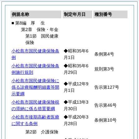
例規名称
制定年月日
種別番号
■ 第8編
厚
生
第2章 保険・年金
第1節 国民健康
保険
小松島市国民健康保険条
◆昭和35年6
条例第4号
例
月1日
小松島市国民健康保険条
◆昭和35年6
規則第3号
例施行規則
月29日
小松島市国民健康保険に
◆平成12年9
係る診療報酬明細書等開
告示第127号
月1日
示要綱
小松島市国民健康保険税
◆平成13年3
告示第46号
の滞納に係る措置要綱
月30日
小松島市後期高齢者医療
◆平成20年3
条例第10号
に関する条例
月28日
第2節 介護保険