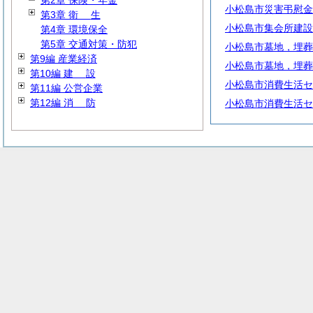
第2章 保険・年金
小松島市災害弔慰金
第3章
衛
生
小松島市集会所建設
第4章 環境保全
第5章 交通対策・防犯
小松島市墓地，埋葬
第9編 産業経済
小松島市墓地，埋葬
第10編
建
設
小松島市消費生活セ
第11編 公営企業
第12編
消
防
小松島市消費生活セ