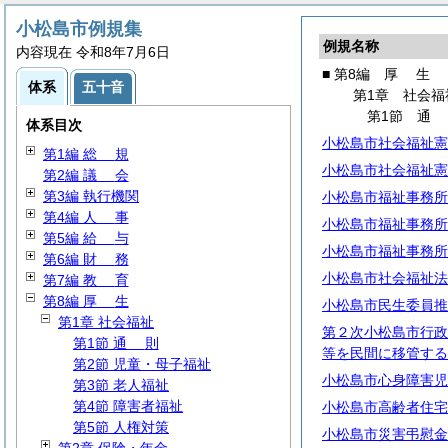
小松島市例規集
例規名称
内容現在 令和8年7月6日
■ 第8編
厚
生
体系
五十音
第1章 社会福
第1節
体系目次
小松島市社会福祉憲
第1編
総
規
小松島市社会福祉憲
第2編
議
会
第3編 執行機関
小松島市福祉事務所
第4編
人
事
小松島市福祉事務所
第5編
給
与
小松島市福祉事務所
第6編
財
務
小松島市社会福祉法
第7編
教
育
第8編
厚
生
小松島市民生委員推
第1章 社会福祉
第２次小松島市行政
第1節
通
則
等を民間に移管する
第2節 児童・母子福祉
小松島市心身障害児
第3節 老人福祉
第4節 障害者福祉
小松島市高齢者住宅
第5節 人権対策
小松島市災害弔慰金