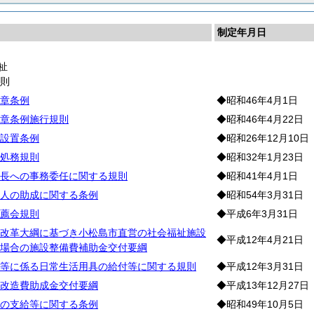
制定年月日
祉
通
則
章条例
◆昭和46年4月1日
章条例施行規則
◆昭和46年4月22日
設置条例
◆昭和26年12月10日
処務規則
◆昭和32年1月23日
長への事務委任に関する規則
◆昭和41年4月1日
人の助成に関する条例
◆昭和54年3月31日
薦会規則
◆平成6年3月31日
改革大綱に基づき小松島市直営の社会福祉施設
◆平成12年4月21日
場合の施設整備費補助金交付要綱
等に係る日常生活用具の給付等に関する規則
◆平成12年3月31日
改造費助成金交付要綱
◆平成13年12月27日
の支給等に関する条例
◆昭和49年10月5日