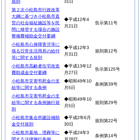
規則
31日
第２次小松島市行政改革
大綱に基づき小松島市直
◆平成12年4
営の社会福祉施設等を民
告示第11号
月21日
間に移管する場合の施設
整備費補助金交付要綱
小松島市心身障害児等に
◆平成12年3
係る日常生活用具の給付
規則第12号
月31日
等に関する規則
小松島市高齢者住宅改造
◆平成13年12
告示第125号
費助成金交付要綱
月27日
小松島市災害弔慰金の支
◆昭和49年10
条例第39号
給等に関する条例
月5日
小松島市災害弔慰金の支
◆昭和49年10
給等に関する条例施行規
規則第29号
月5日
則
小松島市集会所建設補助
◆平成2年6月
規則第22号
金交付規則
30日
小松島市墓地，埋葬等に
◆平成24年3
条例第14号
関する法律施行条例
月28日