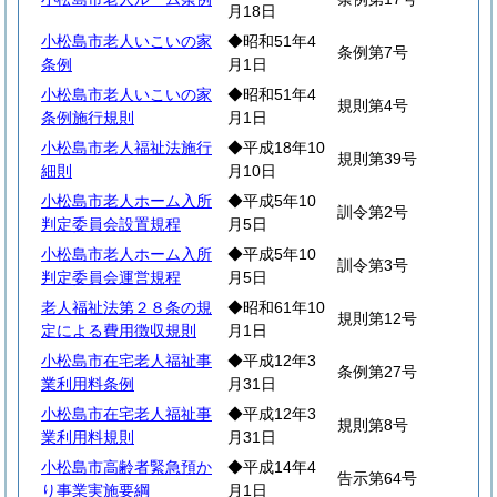
月18日
小松島市老人いこいの家
◆昭和51年4
条例第7号
条例
月1日
小松島市老人いこいの家
◆昭和51年4
規則第4号
条例施行規則
月1日
小松島市老人福祉法施行
◆平成18年10
規則第39号
細則
月10日
小松島市老人ホーム入所
◆平成5年10
訓令第2号
判定委員会設置規程
月5日
小松島市老人ホーム入所
◆平成5年10
訓令第3号
判定委員会運営規程
月5日
老人福祉法第２８条の規
◆昭和61年10
規則第12号
定による費用徴収規則
月1日
小松島市在宅老人福祉事
◆平成12年3
条例第27号
業利用料条例
月31日
小松島市在宅老人福祉事
◆平成12年3
規則第8号
業利用料規則
月31日
小松島市高齢者緊急預か
◆平成14年4
告示第64号
り事業実施要綱
月1日