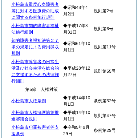
小松島市重度心身障害者
◆昭和48年4
等に対する医療費の助成
規則第2号
月2日
に関する条例施行規則
小松島市知的障害者福祉
◆平成17年3
規則第6号
法施行細則
月31日
知的障害者福祉法第２７
◆昭和61年10
条の規定による費用徴収
規則第11号
月1日
規則
小松島市障害者の日常生
活及び社会生活を総合的
◆平成28年12
規則第55号
に支援するための法律施
月27日
行細則
第5節 人権対策
◆平成14年10
小松島市人権条例
条例第32号
月1日
小松島市人権擁護施策推
◆平成14年10
規則第47号
進審議会規則
月1日
小松島市犯罪被害者等支
◆令和5年9月
条例第29号
援条例
29日