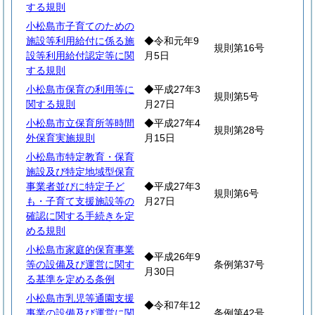
する規則
小松島市子育てのための
施設等利用給付に係る施
◆令和元年9
規則第16号
設等利用給付認定等に関
月5日
する規則
小松島市保育の利用等に
◆平成27年3
規則第5号
関する規則
月27日
小松島市立保育所等時間
◆平成27年4
規則第28号
外保育実施規則
月15日
小松島市特定教育・保育
施設及び特定地域型保育
事業者並びに特定子ど
◆平成27年3
規則第6号
も・子育て支援施設等の
月27日
確認に関する手続きを定
める規則
小松島市家庭的保育事業
◆平成26年9
等の設備及び運営に関す
条例第37号
月30日
る基準を定める条例
小松島市乳児等通園支援
◆令和7年12
事業の設備及び運営に関
条例第42号