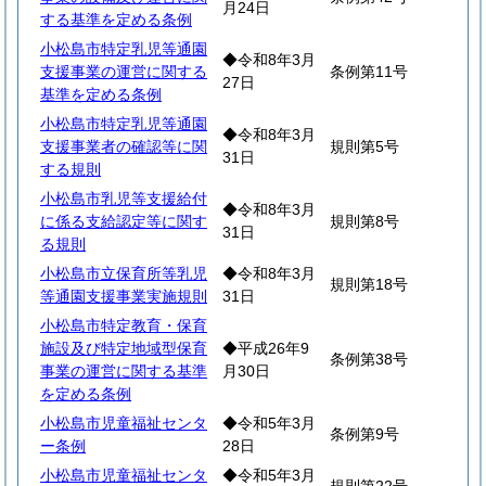
月24日
する基準を定める条例
小松島市特定乳児等通園
◆令和8年3月
支援事業の運営に関する
条例第11号
27日
基準を定める条例
小松島市特定乳児等通園
◆令和8年3月
支援事業者の確認等に関
規則第5号
31日
する規則
小松島市乳児等支援給付
◆令和8年3月
に係る支給認定等に関す
規則第8号
31日
る規則
小松島市立保育所等乳児
◆令和8年3月
規則第18号
等通園支援事業実施規則
31日
小松島市特定教育・保育
施設及び特定地域型保育
◆平成26年9
条例第38号
事業の運営に関する基準
月30日
を定める条例
小松島市児童福祉センタ
◆令和5年3月
条例第9号
ー条例
28日
小松島市児童福祉センタ
◆令和5年3月