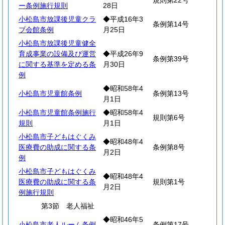
規則第22号
ー条例施行規則
28日
小松島市放課後児童クラ
◆平成16年3
条例第14号
ブ会館条例
月25日
小松島市放課後児童健全
育成事業の設備及び運営
◆平成26年9
条例第39号
に関する基準を定める条
月30日
例
◆昭和58年4
小松島市児童館条例
条例第13号
月1日
小松島市児童館条例施行
◆昭和58年4
規則第6号
規則
月1日
小松島市子どもはぐくみ
◆昭和48年4
医療費の助成に関する条
条例第8号
月2日
例
小松島市子どもはぐくみ
◆昭和48年4
医療費の助成に関する条
規則第1号
月2日
例施行規則
第3節 老人福祉
◆昭和46年5
小松島市老人ルーム条例
条例第17号