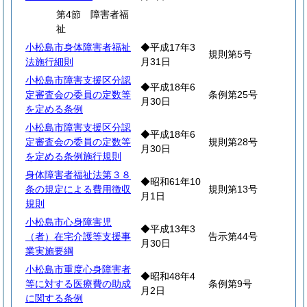
第4節 障害者福
祉
小松島市身体障害者福祉
◆平成17年3
規則第5号
法施行細則
月31日
小松島市障害支援区分認
◆平成18年6
定審査会の委員の定数等
条例第25号
月30日
を定める条例
小松島市障害支援区分認
◆平成18年6
定審査会の委員の定数等
規則第28号
月30日
を定める条例施行規則
身体障害者福祉法第３８
◆昭和61年10
条の規定による費用徴収
規則第13号
月1日
規則
小松島市心身障害児
◆平成13年3
（者）在宅介護等支援事
告示第44号
月30日
業実施要綱
小松島市重度心身障害者
◆昭和48年4
等に対する医療費の助成
条例第9号
月2日
に関する条例