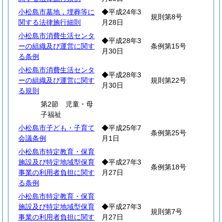
小松島市墓地，埋葬等に
◆平成24年3
規則第8号
関する法律施行細則
月28日
小松島市消費生活センタ
◆平成28年3
ーの組織及び運営に関す
条例第15号
月30日
る条例
小松島市消費生活センタ
◆平成28年3
ーの組織及び運営に関す
規則第22号
月30日
る規則
第2節 児童・母
子福祉
小松島市子ども・子育て
◆平成25年7
条例第25号
会議条例
月1日
小松島市特定教育・保育
施設及び特定地域型保育
◆平成27年3
条例第18号
事業の利用者負担に関す
月27日
る条例
小松島市特定教育・保育
施設及び特定地域型保育
◆平成27年3
規則第7号
事業の利用者負担に関す
月27日