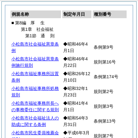
例規名称
制定年月日
種別番号
■ 第8編
厚
生
第1章 社会福祉
第1節
通
則
小松島市社会福祉憲章条
◆昭和46年4
条例第9号
例
月1日
小松島市社会福祉憲章条
◆昭和46年4
規則第16号
例施行規則
月22日
小松島市福祉事務所設置
◆昭和26年12
条例第174号
条例
月10日
小松島市福祉事務所処務
◆昭和32年1
規則第2号
規則
月23日
小松島市福祉事務所長へ
◆昭和41年4
規則第3号
の事務委任に関する規則
月1日
小松島市社会福祉法人の
◆昭和54年3
条例第13号
助成に関する条例
月31日
小松島市民生委員推薦会
◆平成6年3月
規則第7号