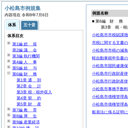
小松島市例規集
例規名称
内容現在 令和8年7月6日
■ 第6編
財
務
体系
五十音
第3章 税・税
小松島市市税賦課徴
体系目次
市税に関する文書の
第1編
総
規
第2編
議
会
小松島市市税の減免
第3編 執行機関
軽自動車税申告書の
第4編
人
事
小松島市国民健康保
第5編
給
与
小松島市行政財産使
第6編
財
務
第1章
通
則
小松島市行政財産使
第2章
会
計
小松島市事務手数料
第3章 税・税外収入
小松島市債権管理条
第4章
契
約
第5章
財
産
小松島市債権管理条
第7編
教
育
船員法に係る証明に
第8編
厚
生
第9編 産業経済