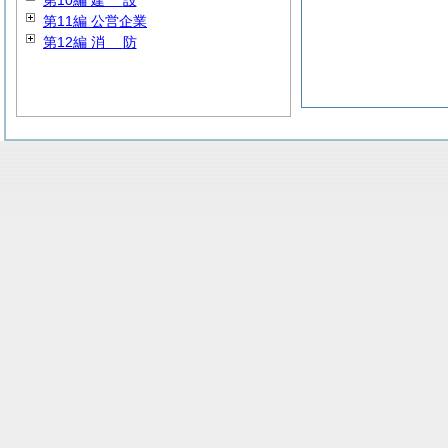
第10編
建
設
第11編 公営企業
第12編
消
防