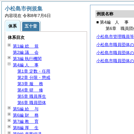
小松島市例規集
例規名称
内容現在 令和8年7月6日
■ 第4編
人
事
体系
五十音
第6章 職員団
小松島市管理職員等
体系目次
小松島市職員団体の
第1編
総
規
第2編
議
会
小松島市職員団体の
第3編 執行機関
小松島市職員団体の
第4編
人
事
第1章 定数・任用
第2章 分限・懲戒
第3章
服
務
第4章
研
修
第5章 職員厚生
第6章 職員団体
第5編
給
与
第6編
財
務
第7編
教
育
第8編
厚
生