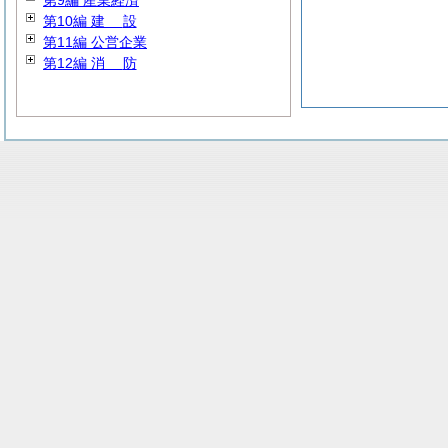
第9編 産業経済
第10編
建
設
第11編 公営企業
第12編
消
防