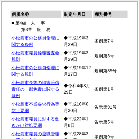
例規名称
制定年月日
種別番号
■ 第4編
人
事
第3章
服
務
小松島市の公務員倫理に
◆平成19年3
条例第7号
関する条例
月29日
小松島市職員倫理審査会
◆平成19年3
規則第3号
規則
月29日
小松島市の公務員倫理に
◆平成19年12
規則第35号
関する規則
月27日
小松島市長等の損害賠償
◆令和4年3月
責任の一部免責に関する
条例第1号
29日
条例
小松島市不当要求行為等
◆平成16年6
告示第91号
防止要綱
月30日
小松島市職員に対する働
◆平成22年1
告示第5号
きかけ対処要綱
月8日
小松島市職員の退職管理
◆平成28年3
条例第9号