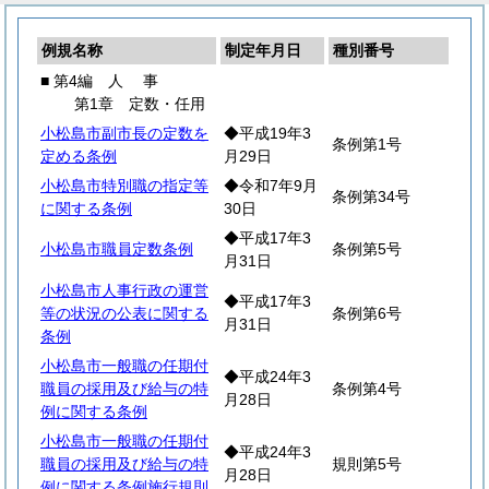
例規名称
制定年月日
種別番号
■ 第4編
人
事
第1章 定数・任用
小松島市副市長の定数を
◆平成19年3
条例第1号
定める条例
月29日
小松島市特別職の指定等
◆令和7年9月
条例第34号
に関する条例
30日
◆平成17年3
小松島市職員定数条例
条例第5号
月31日
小松島市人事行政の運営
◆平成17年3
等の状況の公表に関する
条例第6号
月31日
条例
小松島市一般職の任期付
◆平成24年3
職員の採用及び給与の特
条例第4号
月28日
例に関する条例
小松島市一般職の任期付
◆平成24年3
職員の採用及び給与の特
規則第5号
月28日
例に関する条例施行規則