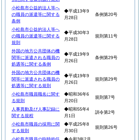
小松島市公益的法人等へ
◆平成13年9
の職員の派遣等に関する
条例第20号
月28日
条例
小松島市公益的法人等へ
◆平成30年3
の職員の派遣等に関する
規則第11号
月28日
規則
外国の地方公共団体の機
◆平成19年9
関等に派遣される職員の
条例第29号
月26日
処遇等に関する条例
外国の地方公共団体の機
◆平成19年9
関等に派遣される職員の
規則第29号
月26日
処遇等に関する規則
小松島市職員職名に関す
◆昭和36年6
規則第7号
る規則
月20日
人事異動及び人事記録に
◆昭和55年4
訓令第2号
関する規程
月1日
小松島市職員の採用に関
◆平成25年8
規則第26号
する規則
月30日
小松島市職員の臨時的任
◆令和3年2月