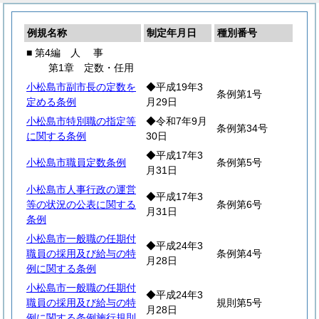
例規名称
制定年月日
種別番号
■ 第4編
人
事
第1章 定数・任用
小松島市副市長の定数を
◆平成19年3
条例第1号
定める条例
月29日
小松島市特別職の指定等
◆令和7年9月
条例第34号
に関する条例
30日
◆平成17年3
小松島市職員定数条例
条例第5号
月31日
小松島市人事行政の運営
◆平成17年3
等の状況の公表に関する
条例第6号
月31日
条例
小松島市一般職の任期付
◆平成24年3
職員の採用及び給与の特
条例第4号
月28日
例に関する条例
小松島市一般職の任期付
◆平成24年3
職員の採用及び給与の特
規則第5号
月28日
例に関する条例施行規則