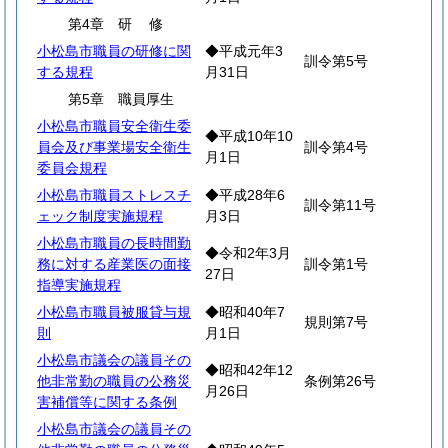
第4章
研
修
小松島市職員の研修に関
◆平成元年3
訓令第5号
する規程
月31日
第5章 職員厚生
小松島市職員安全衛生委
◆平成10年10
員会及び事業場安全衛生
訓令第4号
月1日
委員会規程
小松島市職員ストレスチ
◆平成28年6
訓令第11号
ェック制度実施規程
月3日
小松島市職員の長時間勤
◆令和2年3月
務に対する産業医の面接
訓令第1号
27日
指導実施規程
小松島市職員被服貸与規
◆昭和40年7
規則第7号
則
月1日
小松島市議会の議員その
◆昭和42年12
他非常勤の職員の公務災
条例第26号
月26日
害補償等に関する条例
小松島市議会の議員その