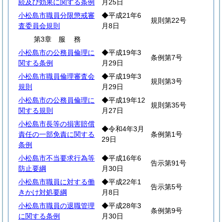
続及び効果に関する条例
月25日
小松島市職員分限懲戒審
◆平成21年6
規則第22号
査委員会規則
月8日
第3章
服
務
小松島市の公務員倫理に
◆平成19年3
条例第7号
関する条例
月29日
小松島市職員倫理審査会
◆平成19年3
規則第3号
規則
月29日
小松島市の公務員倫理に
◆平成19年12
規則第35号
関する規則
月27日
小松島市長等の損害賠償
◆令和4年3月
責任の一部免責に関する
条例第1号
29日
条例
小松島市不当要求行為等
◆平成16年6
告示第91号
防止要綱
月30日
小松島市職員に対する働
◆平成22年1
告示第5号
きかけ対処要綱
月8日
小松島市職員の退職管理
◆平成28年3
条例第9号
に関する条例
月30日