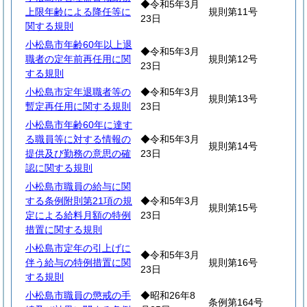
◆令和5年3月
上限年齢による降任等に
規則第11号
23日
関する規則
小松島市年齢60年以上退
◆令和5年3月
職者の定年前再任用に関
規則第12号
23日
する規則
小松島市定年退職者等の
◆令和5年3月
規則第13号
暫定再任用に関する規則
23日
小松島市年齢60年に達す
る職員等に対する情報の
◆令和5年3月
規則第14号
提供及び勤務の意思の確
23日
認に関する規則
小松島市職員の給与に関
する条例附則第21項の規
◆令和5年3月
規則第15号
定による給料月額の特例
23日
措置に関する規則
小松島市定年の引上げに
◆令和5年3月
伴う給与の特例措置に関
規則第16号
23日
する規則
小松島市職員の懲戒の手
◆昭和26年8
条例第164号