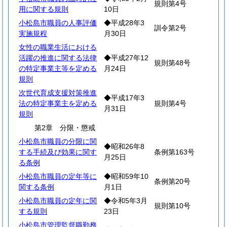
規則第4号
用に関する規則
10日
小松島市職員の人事評価
◆平成28年3
訓令第2号
実施規程
月30日
女性の職業生活における
活躍の推進に関する法律
◆平成27年12
規則第48号
の特定事業主等を定める
月24日
規則
次世代育成支援対策推進
◆平成17年3
法の特定事業主を定める
規則第4号
月31日
規則
第2章 分限・懲戒
小松島市職員の分限に関
◆昭和26年8
する手続及び効果に関す
条例第163号
月25日
る条例
小松島市職員の定年等に
◆昭和59年10
条例第20号
関する条例
月1日
小松島市職員の定年に関
◆令和5年3月
規則第10号
する規則
23日
小松島市管理監督職勤務