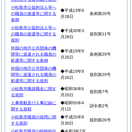
小松島市公益的法人等へ
◆平成13年9
の職員の派遣等に関する
条例第20号
月28日
条例
小松島市公益的法人等へ
◆平成30年3
の職員の派遣等に関する
規則第11号
月28日
規則
外国の地方公共団体の機
◆平成19年9
関等に派遣される職員の
条例第29号
月26日
処遇等に関する条例
外国の地方公共団体の機
◆平成19年9
関等に派遣される職員の
規則第29号
月26日
処遇等に関する規則
小松島市職員職名に関す
◆昭和36年6
規則第7号
る規則
月20日
人事異動及び人事記録に
◆昭和55年4
訓令第2号
関する規程
月1日
小松島市職員の採用に関
◆平成25年8
規則第26号
する規則
月30日
小松島市職員の臨時的任
◆令和3年2月