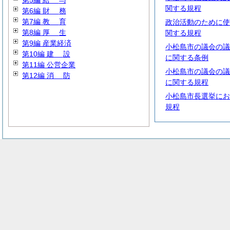
第5編
給
与
関する規程
第6編
財
務
第7編
教
育
政治活動のために使
第8編
厚
生
関する規程
第9編 産業経済
小松島市の議会の議
第10編
建
設
に関する条例
第11編 公営企業
小松島市の議会の議
第12編
消
防
に関する規程
小松島市長選挙にお
規程