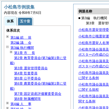
小松島市例規集
例規名称
内容現在 令和8年7月6日
■ 第3編 執行機関
体系
五十音
第3章 選挙管
小松島市選挙管理委
体系目次
小松島市公職選挙運
第1編
総
規
第2編
議
会
小松島市選挙人名簿
第3編 執行機関
小松島市議会議員及
第1章
市
長
ポスターの作成の公
第2章 教育委員会(第7編第1章に登
小松島市議会議員及
載)
ポスターの作成の公
第3章 選挙管理委員会
小松島市議会議員及
第4章 監査委員
に関する条例
第5章 公平委員会
第6章 農業委員会(第9編第1章に登
小松島市議会議員及
載)
に関する規程
第7章 固定資産評価審査委員会
小松島市議会議員及
第8章 附属機関等
関する条例
第4編
人
事
小松島市議会議員及