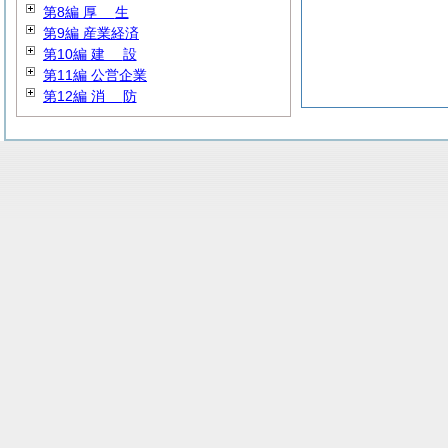
第8編
厚
生
第9編 産業経済
第10編
建
設
第11編 公営企業
第12編
消
防