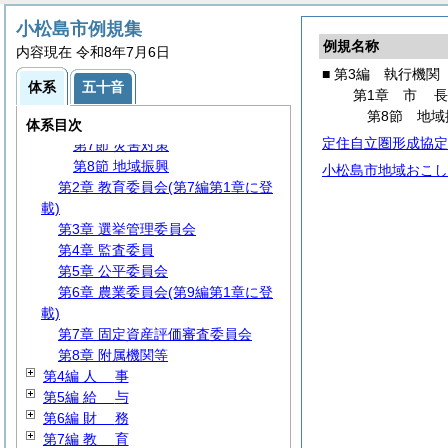
第1節 事務分掌
小松島市例規集
第2節 代理・代決等
例規名称
内容現在 令和8年7月6日
第3節 文書・公印
■ 第3編 執行機関
第4節 行政手続
体系
五十音
第1章
市
第5節 情報の公開・保護等
第8節 地域
第6節
住
民
体系目次
定住自立圏形成協定
第7節 災害対策
第8節 地域振興
小松島市地域おこし
第2章 教育委員会(第7編第1章に登
載)
第3章 選挙管理委員会
第4章 監査委員
第5章 公平委員会
第6章 農業委員会(第9編第1章に登
載)
第7章 固定資産評価審査委員会
第8章 附属機関等
第4編
人
事
第5編
給
与
第6編
財
務
第7編
教
育