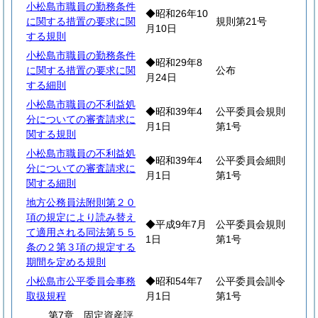
小松島市職員の勤務条件
◆昭和26年10
に関する措置の要求に関
規則第21号
月10日
する規則
小松島市職員の勤務条件
◆昭和29年8
に関する措置の要求に関
公布
月24日
する細則
小松島市職員の不利益処
◆昭和39年4
公平委員会規則
分についての審査請求に
月1日
第1号
関する規則
小松島市職員の不利益処
◆昭和39年4
公平委員会細則
分についての審査請求に
月1日
第1号
関する細則
地方公務員法附則第２０
項の規定により読み替え
◆平成9年7月
公平委員会規則
て適用される同法第５５
1日
第1号
条の２第３項の規定する
期間を定める規則
小松島市公平委員会事務
◆昭和54年7
公平委員会訓令
取扱規程
月1日
第1号
第7章 固定資産評