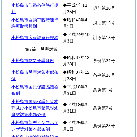
小松島市印鑑条例施行規
◆平成4年12
規則第20号
則
月25日
小松島市自動車臨時運行
◆昭和42年4
規則第15号
許可取扱規則
月1日
◆平成24年10
小松島市広報誌発行規程
訓令第13号
月3日
第7節 災害対策
◆昭和37年12
小松島市防災会議条例
条例第24号
月28日
小松島市災害対策本部条
◆昭和37年12
条例第25号
例
月28日
小松島市国民保護協議会
◆平成18年3
条例第1号
条例
月31日
小松島市国民保護対策本
◆平成18年3
部及び小松島市緊急対処
条例第2号
月31日
事態対策本部条例
小松島市新型インフルエ
◆平成25年7
条例第23号
ンザ等対策本部条例
月1日