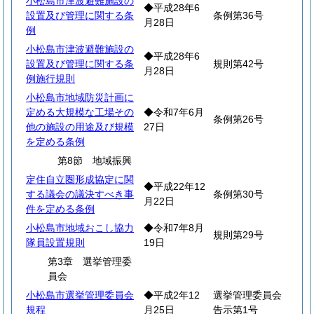
小松島市津波避難施設の
◆平成28年6
設置及び管理に関する条
条例第36号
月28日
例
小松島市津波避難施設の
◆平成28年6
設置及び管理に関する条
規則第42号
月28日
例施行規則
小松島市地域防災計画に
定める大規模な工場その
◆令和7年6月
条例第26号
他の施設の用途及び規模
27日
を定める条例
第8節 地域振興
定住自立圏形成協定に関
◆平成22年12
する議会の議決すべき事
条例第30号
月22日
件を定める条例
小松島市地域おこし協力
◆令和7年8月
規則第29号
隊員設置規則
19日
第3章 選挙管理委
員会
小松島市選挙管理委員会
◆平成2年12
選挙管理委員会
規程
月25日
告示第1号