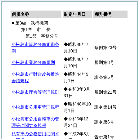
例規名称
制定年月日
種別番号
■ 第3編 執行機関
第1章
市
長
第1節 事務分掌
小松島市事務分掌組織条
◆昭和48年7
条例第23号
例
月10日
◆昭和48年7
小松島市業務分掌規則
規則第8号
月10日
小松島市行財政改善推進
◆昭和44年9
訓令第5号
会議規程
月1日
◆令和3年3月
小松島市庁舎等管理規則
規則第21号
31日
◆昭和48年10
小松島市公用車管理規程
訓令第14号
月1日
小松島市公用自転車の管
◆令和6年12
訓令第6号
理等に関する規程
月24日
私有車の公務使用に関す
◆平成2年3月
告示第1号