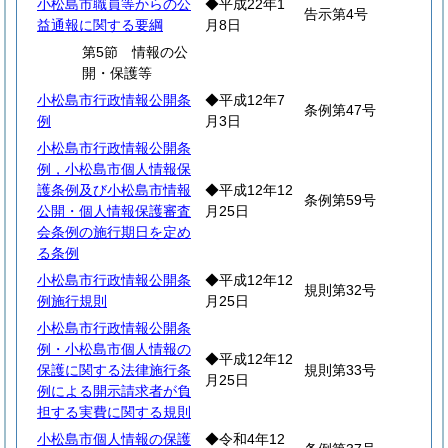
小松島市職員等からの公
◆平成22年1
告示第4号
益通報に関する要綱
月8日
第5節 情報の公
開・保護等
小松島市行政情報公開条
◆平成12年7
条例第47号
例
月3日
小松島市行政情報公開条
例，小松島市個人情報保
護条例及び小松島市情報
◆平成12年12
条例第59号
公開・個人情報保護審査
月25日
会条例の施行期日を定め
る条例
小松島市行政情報公開条
◆平成12年12
規則第32号
例施行規則
月25日
小松島市行政情報公開条
例・小松島市個人情報の
◆平成12年12
保護に関する法律施行条
規則第33号
月25日
例による開示請求者が負
担する実費に関する規則
小松島市個人情報の保護
◆令和4年12