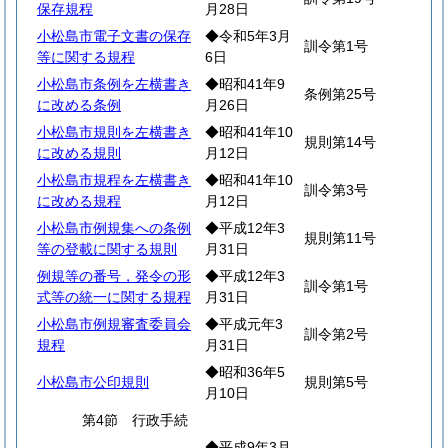
保存規程
月28日
小松島市電子文書の保存
◆令和5年3月
訓令第1号
等に関する規程
6日
小松島市条例を左横書き
◆昭和41年9
条例第25号
に改める条例
月26日
小松島市規則を左横書き
◆昭和41年10
規則第14号
に改める規則
月12日
小松島市規程を左横書き
◆昭和41年10
訓令第3号
に改める規程
月12日
小松島市例規集への条例
◆平成12年3
規則第11号
等の登載に関する規則
月31日
例規等の番号，発令の形
◆平成12年3
訓令第1号
式等の統一に関する規程
月31日
小松島市例規審査委員会
◆平成元年3
訓令第2号
規程
月31日
◆昭和36年5
小松島市公印規則
規則第5号
月10日
第4節 行政手続
◆平成9年3月