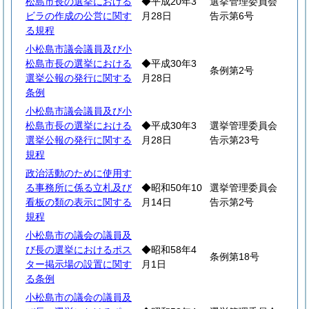
松島市長の選挙における
◆平成20年3
選挙管理委員会
ビラの作成の公営に関す
月28日
告示第6号
る規程
小松島市議会議員及び小
松島市長の選挙における
◆平成30年3
条例第2号
選挙公報の発行に関する
月28日
条例
小松島市議会議員及び小
松島市長の選挙における
◆平成30年3
選挙管理委員会
選挙公報の発行に関する
月28日
告示第23号
規程
政治活動のために使用す
る事務所に係る立札及び
◆昭和50年10
選挙管理委員会
看板の類の表示に関する
月14日
告示第2号
規程
小松島市の議会の議員及
び長の選挙におけるポス
◆昭和58年4
条例第18号
ター掲示場の設置に関す
月1日
る条例
小松島市の議会の議員及