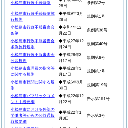
小松島市行政手続条例
条例第2号
28日
小松島市行政手続条例施
◆平成9年3月
規則第1号
行規則
28日
小松島市行政不服審査会
◆令和4年12
条例第38号
条例
月22日
小松島市行政不服審査会
◆平成27年12
規則第40号
条例施行規則
月24日
小松島市行政不服審査会
◆平成28年3
規則第6号
公印規則
月17日
小松島市審理員の指名等
◆平成28年3
規則第7号
に関する規則
月17日
小松島市聴聞に関する規
◆平成6年9月
規則第19号
則
30日
小松島市パブリックコメ
◆平成22年12
告示第191号
ント手続要綱
月22日
小松島市における外部の
◆平成22年1
労働者等からの公益通報
告示第3号
月8日
取扱要綱