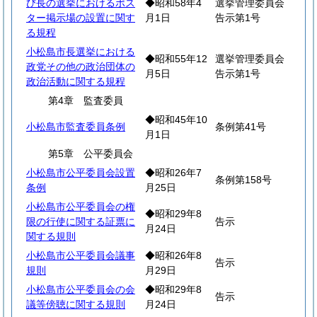
び長の選挙におけるポス
◆昭和58年4
選挙管理委員会
ター掲示場の設置に関す
月1日
告示第1号
る規程
小松島市長選挙における
◆昭和55年12
選挙管理委員会
政党その他の政治団体の
月5日
告示第1号
政治活動に関する規程
第4章 監査委員
◆昭和45年10
小松島市監査委員条例
条例第41号
月1日
第5章 公平委員会
小松島市公平委員会設置
◆昭和26年7
条例第158号
条例
月25日
小松島市公平委員会の権
◆昭和29年8
限の行使に関する証票に
告示
月24日
関する規則
小松島市公平委員会議事
◆昭和26年8
告示
規則
月29日
小松島市公平委員会の会
◆昭和29年8
告示
議等傍聴に関する規則
月24日