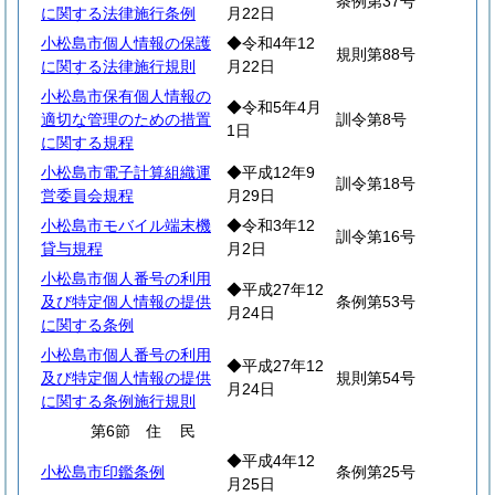
条例第37号
に関する法律施行条例
月22日
小松島市個人情報の保護
◆令和4年12
規則第88号
に関する法律施行規則
月22日
小松島市保有個人情報の
◆令和5年4月
適切な管理のための措置
訓令第8号
1日
に関する規程
小松島市電子計算組織運
◆平成12年9
訓令第18号
営委員会規程
月29日
小松島市モバイル端末機
◆令和3年12
訓令第16号
貸与規程
月2日
小松島市個人番号の利用
◆平成27年12
及び特定個人情報の提供
条例第53号
月24日
に関する条例
小松島市個人番号の利用
◆平成27年12
及び特定個人情報の提供
規則第54号
月24日
に関する条例施行規則
第6節
住
民
◆平成4年12
小松島市印鑑条例
条例第25号
月25日