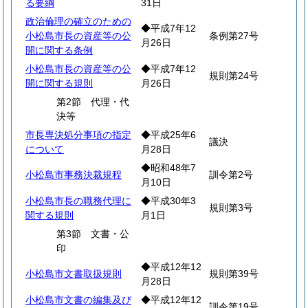
る要綱
31日
政治倫理の確立のための
◆平成7年12
小松島市長の資産等の公
条例第27号
月26日
開に関する条例
小松島市長の資産等の公
◆平成7年12
規則第24号
開に関する規則
月26日
第2節 代理・代
決等
市長専決処分事項の指定
◆平成25年6
議決
について
月28日
◆昭和48年7
小松島市事務決裁規程
訓令第2号
月10日
小松島市長の職務代理に
◆平成30年3
規則第3号
関する規則
月1日
第3節 文書・公
印
◆平成12年12
小松島市文書取扱規則
規則第39号
月28日
小松島市文書の編集及び
◆平成12年12
訓令第19号