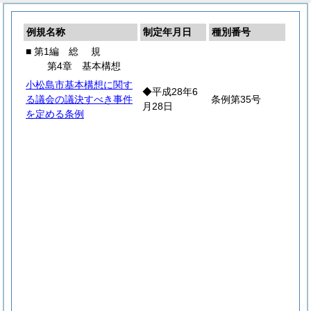
例規名称
制定年月日
種別番号
■ 第1編
総
規
第4章 基本構想
小松島市基本構想に関す
◆平成28年6
る議会の議決すべき事件
条例第35号
月28日
を定める条例