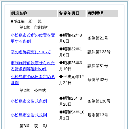
例規名称
制定年月日
種別番号
■ 第1編
総
規
第1章 市制施行
小松島市役所の位置を変
◆昭和42年9
条例第21号
更する条例
月6日
◆昭和32年1
字の名称変更について
議決第123号
月8日
市制施行前設定せられた
◆昭和26年6
議決第81号
る諸条例等適用の件
月10日
小松島市の休日を定める
◆平成元年12
条例第32号
条例
月22日
第2章 公告式
◆昭和25年8
小松島市公告式条例
条例第130号
月28日
◆昭和54年10
小松島市公告式規則
規則第13号
月1日
第3章
表
彰