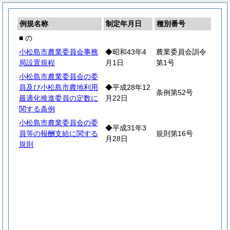
例規名称
制定年月日
種別番号
■ の
小松島市農業委員会事務
◆昭和43年4
農業委員会訓令
局設置規程
月1日
第1号
小松島市農業委員会の委
員及び小松島市農地利用
◆平成28年12
条例第52号
最適化推進委員の定数に
月22日
関する条例
小松島市農業委員会の委
◆平成31年3
員等の報酬支給に関する
規則第16号
月28日
規則