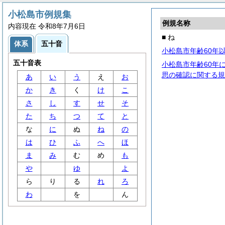
小松島市例規集
例規名称
内容現在 令和8年7月6日
■ ね
体系
五十音
小松島市年齢60年
五十音表
小松島市年齢60年
思の確認に関する規
あ
い
う
え
お
か
き
く
け
こ
さ
し
す
せ
そ
た
ち
つ
て
と
な
に
ぬ
ね
の
は
ひ
ふ
へ
ほ
ま
み
む
め
も
や
ゆ
よ
ら
り
る
れ
ろ
わ
を
ん