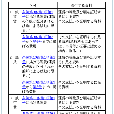
区分
添付する資料
1 鉄
条例第9条第1項第1
運賃の等級及び額を証明す
道
号
に掲げる運賃
(運賃
るに足る資料
賃
の等級が区分された
その支払いを証明する資料
鉄道による移動に限
る。)
条例第9条第1項第2
その支払いを証明するに足
号
から
第6号
までに掲
る資料
(急行料金にあって
げる費用
は，市長等が必要と認める
場合に限る。)
2 船
条例第10条第1項第1
運賃の等級及び額を証明す
賃
号
に掲げる運賃
(運賃
るに足る資料
の等級が区分された
その支払いを証明する資料
船舶による移動に限
る。)
条例第10条第1項第2
その支払いを証明するに足
号
から
第5号
までに掲
る資料
げる費用
3 航
条例第11条第1項第1
運賃の等級及び額を証明す
空
号
に掲げる運賃
るに足る資料
費
その支払いを証明する資料
条例第11条第1項第2
その支払いを証明するに足