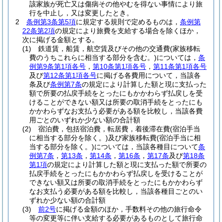
該家族が死亡又は傷病その他やむを得ない事情により旅
行を中止し，又は変更したとき。
2
条例第3条第5項
に規定する規則で定めるものは，
条例第
22条第2項
の規定により旅費を支給する場合を除くほか，
次に掲げる金額とする。
(1)
鉄道賃，船賃，航空賃及びその他の交通費
(家族移転
費のうちこれらに相当する部分を含む。)
については，
条
例第9条第1項各号
，
第10条第1項各号
，
第11条第1項各号
及び
第12条第1項各号
に掲げる各費用について，当該各
条及び
条例第7条
の規定により計算した額と現に支払った
額で所要の払戻手続をとったにもかかわらず払戻しを受
けることができない額又は所要の取消手続をとったにも
かかわらずなお支払う必要がある額を比較し，当該各費
用ごとのいずれか少ない額の合計額
(2)
宿泊費，包括宿泊費，転居費，着後滞在費
(宿泊手当
に相当する部分を除く。)
及び家族移転費
(宿泊手当に相
当する部分を除く。)
については，当該各種目について
条
例第7条
，
第13条
，
第14条
，
第16条
，
第17条
及び
第18条
第1項
の規定により計算した額と現に支払った額で所要の
払戻手続をとったにもかかわらず払戻しを受けることが
できない額又は所要の取消手続をとったにもかかわらず
なお支払う必要がある額を比較し，当該各種目ごとのい
ずれか少ない額の合計額
(3)
前2号
に掲げる金額のほか，手数料その他の旅行命令
等の変更等に伴い支給する必要があるものとして旅行命