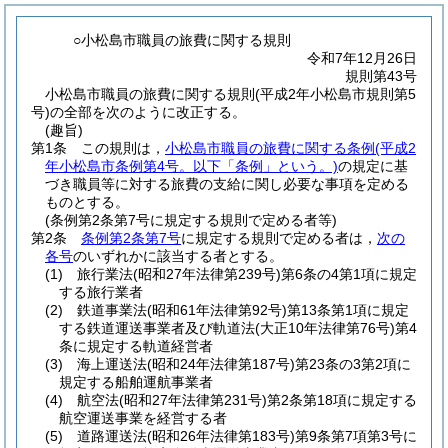
○小松島市職員の旅費に関する規則
令和7年12月26日
規則第43号
小松島市職員の旅費に関する規則(平成2年小松島市規則第5
号)の全部を次のように改正する。
(趣旨)
第1条
この規則は，
小松島市職員の旅費に関する条例
(平成2
年小松島市条例第4号。以下「条例」という。)
の規定に基
づき職員等に対する旅費の支給に関し必要な事項を定める
ものとする。
(条例第2条第7号に規定する規則で定める者等)
第2条
条例第2条第7号
に規定する規則で定める者は，
次の
各号
のいずれかに該当する者とする。
(1)
旅行業法
(昭和27年法律第239号)
第6条の4第1項に規定
する旅行業者
(2)
鉄道事業法
(昭和61年法律第92号)
第13条第1項に規定
する鉄道運送事業者及び軌道法
(大正10年法律第76号)
第4
条に規定する軌道経営者
(3)
海上運送法
(昭和24年法律第187号)
第23条の3第2項に
規定する船舶運航事業者
(4)
航空法
(昭和27年法律第231号)
第2条第18項に規定する
航空運送事業を経営する者
(5)
道路運送法
(昭和26年法律第183号)
第9条第7項第3号に