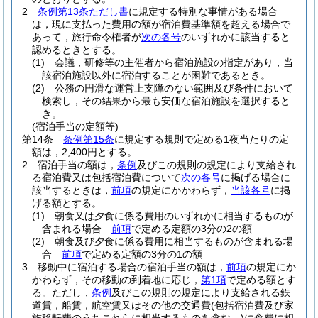
2
条例第13条ただし書
に規定する特別な事情がある場合
は，現に支払った費用の額が宿泊費基準額を超える場合で
あって，旅行命令権者が
次の各号
のいずれかに該当すると
認めるときとする。
(1)
会議，研修等の主催者から宿泊施設の指定があり，当
該宿泊施設以外に宿泊することが困難であるとき。
(2)
公務の円滑な運営上支障のない範囲及び条件において
検索し，その結果から最も安価な宿泊施設を選択すると
き。
(宿泊手当の定額等)
第14条
条例第15条
に規定する規則で定める1夜当たりの定
額は，2,400円とする。
2
宿泊手当の額は，
条例
及びこの規則の規定により支給され
る宿泊費又は包括宿泊費について
次の各号
に掲げる場合に
該当するときは，
前項
の規定にかかわらず，
当該各号
に掲
げる額とする。
(1)
朝食又は夕食に係る費用のいずれかに相当するものが
含まれる場合
前項
で定める定額の3分の2の額
(2)
朝食及び夕食に係る費用に相当するものが含まれる場
合
前項
で定める定額の3分の1の額
3
移動中に宿泊する場合の宿泊手当の額は，
前項
の規定にか
かわらず，その移動の到着地に応じ，
第1項
で定める額とす
る。
ただし，
条例
及びこの規則の規定により支給される鉄
道賃，船賃，航空賃又はその他の交通費
(包括宿泊費及び家