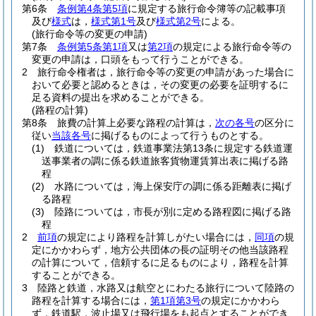
第6条
条例第4条第5項
に規定する旅行命令簿等の記載事項
及び
様式
は，
様式第1号
及び
様式第2号
による。
(旅行命令等の変更の申請)
第7条
条例第5条第1項
又は
第2項
の規定による旅行命令等の
変更の申請は，口頭をもって行うことができる。
2
旅行命令権者は，旅行命令等の変更の申請があった場合に
おいて必要と認めるときは，その変更の必要を証明するに
足る資料の提出を求めることができる。
(路程の計算)
第8条
旅費の計算上必要な路程の計算は，
次の各号
の区分に
従い
当該各号
に掲げるものによって行うものとする。
(1)
鉄道については，鉄道事業法第13条に規定する鉄道運
送事業者の調に係る鉄道旅客貨物運賃算出表に掲げる路
程
(2)
水路については，海上保安庁の調に係る距離表に掲げ
る路程
(3)
陸路については，市長が別に定める路程図に掲げる路
程
2
前項
の規定により路程を計算しがたい場合には，
同項
の規
定にかかわらず，地方公共団体の長の証明その他当該路程
の計算について，信頼するに足るものにより，路程を計算
することができる。
3
陸路と鉄道，水路又は航空とにわたる旅行について陸路の
路程を計算する場合には，
第1項第3号
の規定にかかわら
ず，鉄道駅，波止場又は飛行場をも起点とすることができ