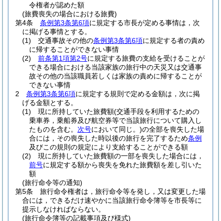
令権者が認めた額
(旅費喪失の場合における旅費)
第4条
条例第3条第6項
に規定する市長が定める事情は，次
に掲げる事情とする。
(1)
交通事故その他の
条例第3条第6項
に規定する者の責め
に帰することができない事情
(2)
前条第1項第2号
に規定する旅費の支給を受けることが
できる場合における当該家族の旅行中の天災又は交通事
故その他の当該職員若しくは家族の責めに帰することが
できない事情
2
条例第3条第6項
に規定する規則で定める金額は，次に掲
げる金額とする。
(1)
現に所持していた旅費額
(交通手段を利用するための
乗車券，乗船券及び航空券等で当該旅行について購入し
たものを含む。
次号
において同じ。)
の全部を喪失した場
合には，その喪失した時以後の旅行を完了するため
条例
及びこの規則の規定により支給することができる額
(2)
現に所持していた旅費額の一部を喪失した場合には，
前号
に規定する額から喪失を免れた旅費額を差し引いた
額
(旅行命令等の通知)
第5条
旅行命令権者は，旅行命令等を発し，又は変更した場
合には，できるだけ速やかに当該旅行命令簿等を市長等に
提示しなければならない。
(旅行命令簿等の記載事項及び様式)