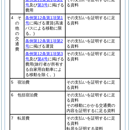
号
及び
第3号
に掲げる
る資料
費用
4 そ
条例第12条第1項第1
その支払いを証明するに足
の
号
に掲げる運賃
(高速
る資料
他
バスによる移動に限
の
る。)
交
条例第12条第1項第2
その支払いを証明するに足
通
号
に掲げる運賃
る資料
費
条例第12条第1項第3
その支払いを証明するに足
号
及び
第4号
に掲げる
る資料
費用
(旅行者が所有す
る自家用自動車によ
る移動を除く。)
5 宿泊費
その支払いを証明するに足
る資料
6 包括宿泊費
その支払いを証明するに足
る資料
その移動にかかる交通費の
内容を証明するに足る資料
7 転居費
その支払いを証明するに足
る資料
転居を証明する資料