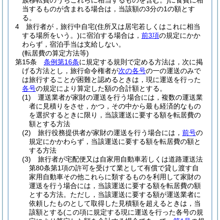
族移転費のうちこれらに相当するものを含む。)
に食費に相
当するものが含まれる場合は，当該額の3分の1の額とす
る。
4
旅行者が，旅行中自宅
(住所又は居宅若しくはこれに相当
する場所をいう。)
に宿泊する場合は，
前3項
の規定にかか
わらず，宿泊手当は支給しない。
(転居費の算定方法等)
第15条
条例第16条
に規定する規則で定める方法は，次に掲
げる方法とし，旅行命令権者が
次の各号
の一の運送のみで
は旅行することが困難と認めるときは，現に運送を行った
各号
の規定により算定した額の合計額とする。
(1)
運送業者が家財の運送を行う場合には，複数の運送業
者に見積りをさせ，かつ，その中から最も経済的なもの
を選択するときに限り，当該運送に要する額を転居費の
額とする方法
(2)
旅行役務提供者が家財の運送を行う場合には，
前号
の
規定にかかわらず，当該運送に要する額を転居費の額と
する方法
(3)
旅行者が宅配便又は自家用自動車若しくは道路運送法
第80条第1項の許可を受けて業として有償で貸し渡す自
家用自動車その他これらに類するものを利用して家財の
運送を行う場合には，当該運送に要する額を転居費の額
とする方法。
ただし，当該運送に要する額が運送業者に
依頼したものとして取得した見積額を超えるときは，当
該額とする
(この項に規定する現に運送を行った各号の規