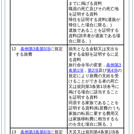
までに掲げる資料
職員の死亡及びその死亡地
を証明する資料
帰住を証明する資料
(遺族が
帰住した場合に限る。)
遺族であることを証明する
資料
(請求者が遺族である場
合に限る。)
12
条例第3条第5項
に規定
損失となる金額又は支出を
する旅費
要する金額を証明するに足
る資料
旅行命令等の変更，
条例第3
条第1項
，
第2項
及び
第4項
の
規定により旅費の支給を受
けることができる者の死亡
又は規則第3条第1項各号に
掲げる場合に該当すること
を証明する資料
同居する家族であることを
証明する資料
(転居費のうち
家族の転居に要する費用又
は家族移転費に相当するも
のを含む場合に限る。)
13
条例第3条第6項
に規定
天災又は規則第4条第1項各