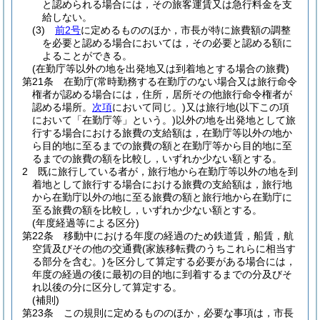
と認められる場合には，その旅客運賃又は急行料金を支
給しない。
(3)
前2号
に定めるもののほか，市長が特に旅費額の調整
を必要と認める場合においては，その必要と認める額に
よることができる。
(在勤庁等以外の地を出発地又は到着地とする場合の旅費)
第21条
在勤庁
(常時勤務する在勤庁のない場合又は旅行命令
権者が認める場合には，住所，居所その他旅行命令権者が
認める場所。
次項
において同じ。)
又は旅行地
(以下この項
において「在勤庁等」という。)
以外の地を出発地として旅
行する場合における旅費の支給額は，在勤庁等以外の地か
ら目的地に至るまでの旅費の額と在勤庁等から目的地に至
るまでの旅費の額を比較し，いずれか少ない額とする。
2
既に旅行している者が，旅行地から在勤庁等以外の地を到
着地として旅行する場合における旅費の支給額は，旅行地
から在勤庁以外の地に至る旅費の額と旅行地から在勤庁に
至る旅費の額を比較し，いずれか少ない額とする。
(年度経過等による区分)
第22条
移動中における年度の経過のため鉄道賃，船賃，航
空賃及びその他の交通費
(家族移転費のうちこれらに相当す
る部分を含む。)
を区分して算定する必要がある場合には，
年度の経過の後に最初の目的地に到着するまでの分及びそ
れ以後の分に区分して算定する。
(補則)
第23条
この規則に定めるもののほか，必要な事項は，市長