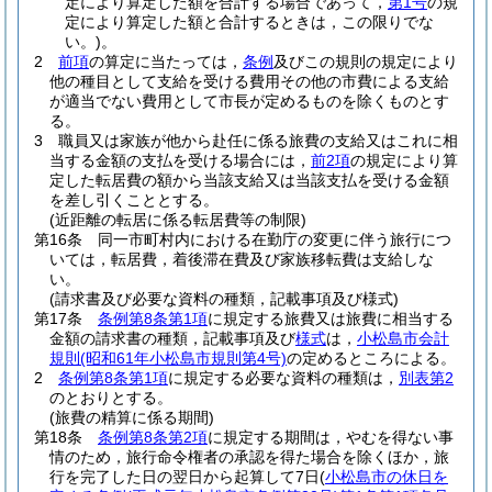
定により算定した額を合計する場合であって，
第1号
の規
定により算定した額と合計するときは，この限りでな
い。)
。
2
前項
の算定に当たっては，
条例
及びこの規則の規定により
他の種目として支給を受ける費用その他の市費による支給
が適当でない費用として市長が定めるものを除くものとす
る。
3
職員又は家族が他から赴任に係る旅費の支給又はこれに相
当する金額の支払を受ける場合には，
前2項
の規定により算
定した転居費の額から当該支給又は当該支払を受ける金額
を差し引くこととする。
(近距離の転居に係る転居費等の制限)
第16条
同一市町村内における在勤庁の変更に伴う旅行につ
いては，転居費，着後滞在費及び家族移転費は支給しな
い。
(請求書及び必要な資料の種類，記載事項及び様式)
第17条
条例第8条第1項
に規定する旅費又は旅費に相当する
金額の請求書の種類，記載事項及び
様式
は，
小松島市会計
規則
(昭和61年小松島市規則第4号)
の定めるところによる。
2
条例第8条第1項
に規定する必要な資料の種類は，
別表第2
のとおりとする。
(旅費の精算に係る期間)
第18条
条例第8条第2項
に規定する期間は，やむを得ない事
情のため，旅行命令権者の承認を得た場合を除くほか，旅
行を完了した日の翌日から起算して7日
(
小松島市の休日を