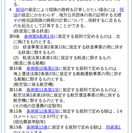
る。
4
前項
の規定により陸路の路程を計算しがたい場合には，
同
項
の規定にかかわらず，地方公共団体の長の証明する元標
その他当該陸路の路程の計算について，信頼するに足るも
のを起点として計算することができる。
(鉄道賃に係る鉄道)
第9条
条例第9条第1項
に規定する規則で定めるものは，次
に掲げるものとする。
(1)
鉄道事業法第2条第1項に規定する鉄道事業の用に供す
る鉄道に類するもの
(2)
軌道法第1条第1項に規定する軌道に類するもの
(船賃に係る船舶)
第10条
条例第10条第1項
に規定する規則で定めるものは，
海上運送法第2条第2項に規定する船舶運航事業の用に供す
る船舶に類するものとする。
(航空賃に係る航空機)
第11条
条例第11条第1項
に規定する規則で定めるものは，
航空法第2条第18項に規定する航空運送事業の用に供する
航空機に類するものとする。
(その他の交通費の定額等)
第12条
条例第12条第2項
に規定する規則で定める額は，1キ
ロメートルにつき37円とする。
(宿泊費基準額等)
第13条
条例第13条
に規定する規則で定める額は，
別表第1
のとおりとする。