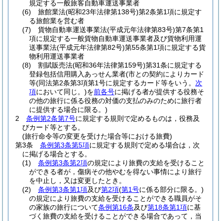
規定する一般旅客自動車運送事業者
(6)
旅館業法
(昭和23年法律第138号)
第2条第1項に規定す
る旅館業を営む者
(7)
貨物自動車運送事業法
(平成元年法律第83号)
第7条第1
項に規定する一般貨物自動車運送事業者及び貨物利用運
送事業法
(平成元年法律第82号)
第55条第1項に規定する貨
物利用運送事業者
(8)
割賦販売法
(昭和36年法律第159号)
第31条に規定する
登録包括信用購入あっせん業者
(市との契約によりカード
等
(同法第2条第3項第1号に規定するカード等をいう。
次
項
において同じ。)
を
前各号
に掲げる者が提供する役務そ
の他の旅行に係る役務の対価の支払のみのために旅行者
に提供する場合に限る。)
2
条例第2条第7号
に規定する規則で定めるものは，役務及
びカード等とする。
(旅行命令等の変更を受けた場合等における旅費)
第3条
条例第3条第5項
に規定する規則で定める場合は，次
に掲げる場合とする。
(1)
条例第3条第2項
の規定により旅費の支給を受けること
ができる者が，傷病その他やむを得ない事情により旅行
を中止し，又は変更したとき。
(2)
条例第3条第1項
及び
第2項
(
第1号
に係る部分に限る。)
の規定により旅費の支給を受けることができる職員がそ
の家族の旅行について
条例第16条
及び
第18条第1項
に基
づく旅費の支給を受けることができる場合であって，当