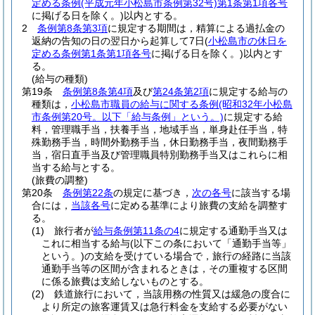
定める条例
(平成元年小松島市条例第32号)
第1条第1項各号
に掲げる日を除く。)
以内とする。
2
条例第8条第3項
に規定する期間は，精算による過払金の
返納の告知の日の翌日から起算して7日
(
小松島市の休日を
定める条例第1条第1項各号
に掲げる日を除く。)
以内とす
る。
(給与の種類)
第19条
条例第8条第4項
及び
第24条第2項
に規定する給与の
種類は，
小松島市職員の給与に関する条例
(昭和32年小松島
市条例第20号。以下「給与条例」という。)
に規定する給
料，管理職手当，扶養手当，地域手当，単身赴任手当，特
殊勤務手当，時間外勤務手当，休日勤務手当，夜間勤務手
当，宿日直手当及び管理職員特別勤務手当又はこれらに相
当する給与とする。
(旅費の調整)
第20条
条例第22条
の規定に基づき，
次の各号
に該当する場
合には，
当該各号
に定める基準により旅費の支給を調整す
る。
(1)
旅行者が
給与条例第11条の4
に規定する通勤手当又は
これに相当する給与
(以下この条において「通勤手当等」
という。)
の支給を受けている場合で，旅行の経路に当該
通勤手当等の区間が含まれるときは，その重複する区間
に係る旅費は支給しないものとする。
(2)
鉄道旅行において，当該用務の性質又は緩急の度合に
より所定の旅客運賃又は急行料金を支給する必要がない