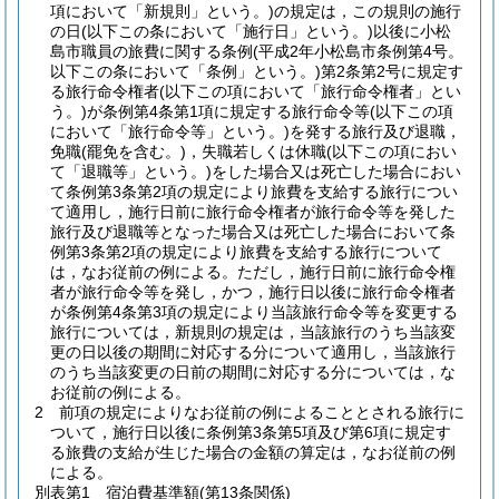
項において「新規則」という。)
の規定は，この規則の施行
の日
(以下この条において「施行日」という。)
以後に小松
島市職員の旅費に関する条例
(平成2年小松島市条例第4号。
以下この条において「条例」という。)
第2条第2号に規定す
る旅行命令権者
(以下この項において「旅行命令権者」とい
う。)
が条例第4条第1項に規定する旅行命令等
(以下この項
において「旅行命令等」という。)
を発する旅行及び退職，
免職
(罷免を含む。)
，失職若しくは休職
(以下この項におい
て「退職等」という。)
をした場合又は死亡した場合におい
て条例第3条第2項の規定により旅費を支給する旅行につい
て適用し，施行日前に旅行命令権者が旅行命令等を発した
旅行及び退職等となった場合又は死亡した場合において条
例第3条第2項の規定により旅費を支給する旅行について
は，なお従前の例による。
ただし，施行日前に旅行命令権
者が旅行命令等を発し，かつ，施行日以後に旅行命令権者
が条例第4条第3項の規定により当該旅行命令等を変更する
旅行については，新規則の規定は，当該旅行のうち当該変
更の日以後の期間に対応する分について適用し，当該旅行
のうち当該変更の日前の期間に対応する分については，な
お従前の例による。
2
前項の規定によりなお従前の例によることとされる旅行に
ついて，施行日以後に条例第3条第5項及び第6項に規定す
る旅費の支給が生じた場合の金額の算定は，なお従前の例
による。
別表第1
宿泊費基準額(第13条関係)