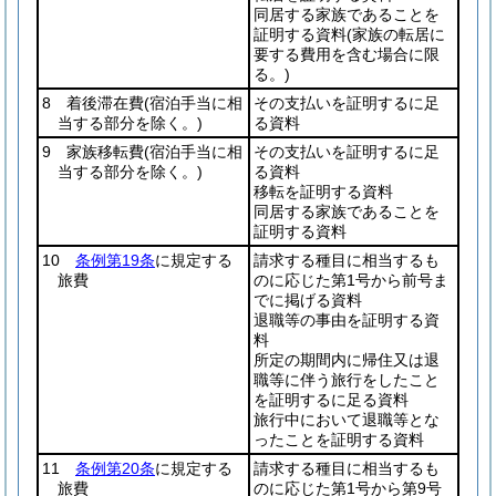
同居する家族であることを
証明する資料
(家族の転居に
要する費用を含む場合に限
る。)
8 着後滞在費
(宿泊手当に相
その支払いを証明するに足
当する部分を除く。)
る資料
9 家族移転費
(宿泊手当に相
その支払いを証明するに足
当する部分を除く。)
る資料
移転を証明する資料
同居する家族であることを
証明する資料
10
条例第19条
に規定する
請求する種目に相当するも
旅費
のに応じた第1号から前号ま
でに掲げる資料
退職等の事由を証明する資
料
所定の期間内に帰住又は退
職等に伴う旅行をしたこと
を証明するに足る資料
旅行中において退職等とな
ったことを証明する資料
11
条例第20条
に規定する
請求する種目に相当するも
旅費
のに応じた第1号から第9号