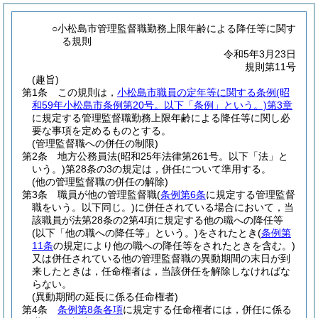
○小松島市管理監督職勤務上限年齢による降任等に関す
る規則
令和5年3月23日
規則第11号
(趣旨)
第1条
この規則は，
小松島市職員の定年等に関する条例
(昭
和59年小松島市条例第20号。以下「条例」という。)
第3章
に規定する管理監督職勤務上限年齢による降任等に関し必
要な事項を定めるものとする。
(管理監督職への併任の制限)
第2条
地方公務員法
(昭和25年法律第261号。以下「法」と
いう。)
第28条の3の規定は，併任について準用する。
(他の管理監督職の併任の解除)
第3条
職員が他の管理監督職
(
条例第6条
に規定する管理監督
職をいう。以下同じ。)
に併任されている場合において，当
該職員が法第28条の2第4項に規定する他の職への降任等
(以下「他の職への降任等」という。)
をされたとき
(
条例第
11条
の規定により他の職への降任等をされたときを含む。)
又は併任されている他の管理監督職の異動期間の末日が到
来したときは，任命権者は，当該併任を解除しなければな
らない。
(異動期間の延長に係る任命権者)
第4条
条例第8条各項
に規定する任命権者には，併任に係る