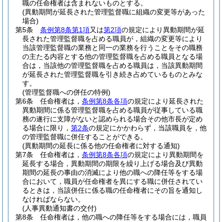
職の任命権者は含まれないものとする。
(異動期間が延長された管理監督職に組織の変更等があった
場合)
第5条
条例第8条第1項
又は
第2項
の規定により異動期間が延
長された管理監督職を占める職員が，組織の変更等により
当該管理監督職の業務と同一の業務を行うことをその職務
の主たる内容とする他の管理監督職を占める職員となる場
合は，当該他の管理監督職を占める職員は，当該異動期間
が延長された管理監督職を引き続き占めているものとみな
す。
(管理監督職への併任の特例)
第6条
任命権者は，
条例第8条各項
の規定により延長された
異動期間に係る管理監督職を占める職員が従事している職
務の遂行に支障がないと認められる場合その他市長が定め
る場合に限り，
第2条
の規定にかかわらず，当該職員を，他
の管理監督職に併任することができる。
(異動期間の延長に係る他の任命権者に対する通知)
第7条
任命権者は，
条例第8条各項
の規定により異動期間を
延長する場合，異動期間の期限を繰り上げる場合及び異動
期間の延長の事由の消滅により他の職への降任等をする場
合において，職員が任命権者を異にする職に併任されてい
るときは，当該併任に係る職の任命権者にその旨を通知し
なければならない。
(人事異動通知書の交付)
第8条
任命権者は，他の職への降任等をする場合には，職員