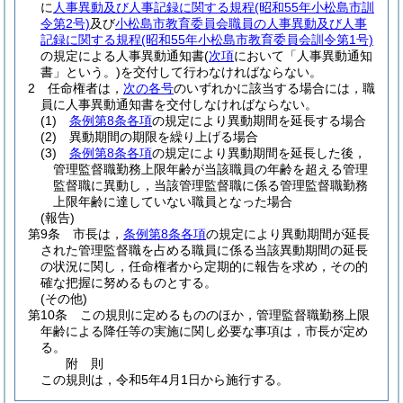
に
人事異動及び人事記録に関する規程
(昭和55年小松島市訓
令第2号)
及び
小松島市教育委員会職員の人事異動及び人事
記録に関する規程
(昭和55年小松島市教育委員会訓令第1号)
の規定による人事異動通知書
(
次項
において「人事異動通知
書」という。)
を交付して行わなければならない。
2
任命権者は，
次の各号
のいずれかに該当する場合には，職
員に人事異動通知書を交付しなければならない。
(1)
条例第8条各項
の規定により異動期間を延長する場合
(2)
異動期間の期限を繰り上げる場合
(3)
条例第8条各項
の規定により異動期間を延長した後，
管理監督職勤務上限年齢が当該職員の年齢を超える管理
監督職に異動し，当該管理監督職に係る管理監督職勤務
上限年齢に達していない職員となった場合
(報告)
第9条
市長は，
条例第8条各項
の規定により異動期間が延長
された管理監督職を占める職員に係る当該異動期間の延長
の状況に関し，任命権者から定期的に報告を求め，その的
確な把握に努めるものとする。
(その他)
第10条
この規則に定めるもののほか，管理監督職勤務上限
年齢による降任等の実施に関し必要な事項は，市長が定め
る。
附
則
この規則は，令和5年4月1日から施行する。