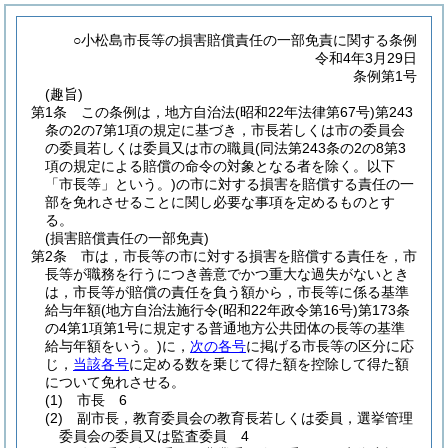
○小松島市長等の損害賠償責任の一部免責に関する条例
令和4年3月29日
条例第1号
(趣旨)
第1条
この条例は，地方自治法
(昭和22年法律第67号)
第243
条の2の7第1項の規定に基づき，市長若しくは市の委員会
の委員若しくは委員又は市の職員
(同法第243条の2の8第3
項の規定による賠償の命令の対象となる者を除く。以下
「市長等」という。)
の市に対する損害を賠償する責任の一
部を免れさせることに関し必要な事項を定めるものとす
る。
(損害賠償責任の一部免責)
第2条
市は，市長等の市に対する損害を賠償する責任を，市
長等が職務を行うにつき善意でかつ重大な過失がないとき
は，市長等が賠償の責任を負う額から，市長等に係る基準
給与年額
(地方自治法施行令
(昭和22年政令第16号)
第173条
の4第1項第1号に規定する普通地方公共団体の長等の基準
給与年額をいう。)
に，
次の各号
に掲げる市長等の区分に応
じ，
当該各号
に定める数を乗じて得た額を控除して得た額
について免れさせる。
(1)
市長 6
(2)
副市長，教育委員会の教育長若しくは委員，選挙管理
委員会の委員又は監査委員 4