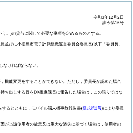
令和3年12月2日
訓令第16号
いう。)
の貸与に関して必要な事項を定めるものとする。
職員並びに小松島市電子計算組織運営委員会委員長
(以下「委員長」
しなければならない。
等，機能変更をすることができない。
ただし，委員長が認めた場合
持ち出しする旨をDX推進課長に報告した場合は，この限りではな
告するとともに，モバイル端末機事故報告書
(
様式第2号
)
により委員
原因が当該使用者の故意又は重大な過失に基づく場合は，使用者の