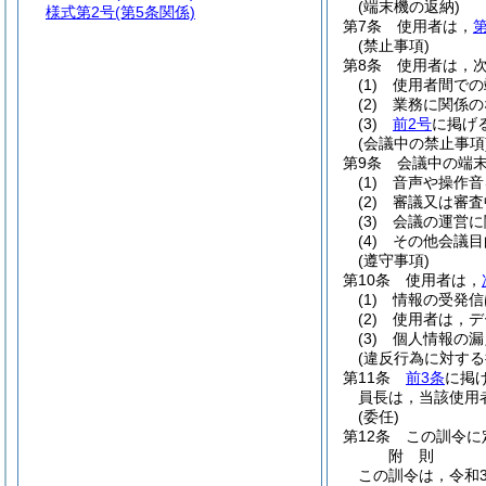
(端末機の返納)
様式第2号
(第5条関係)
第7条
使用者は，
第
(禁止事項)
第8条
使用者は，
(1)
使用者間での
(2)
業務に関係の
(3)
前2号
に掲げ
(会議中の禁止事項
第9条
会議中の端
(1)
音声や操作音
(2)
審議又は審査
(3)
会議の運営に
(4)
その他会議目
(遵守事項)
第10条
使用者は，
(1)
情報の受発信
(2)
使用者は，デ
(3)
個人情報の漏
(違反行為に対する
第11条
前3条
に掲
員長は，当該使用
(委任)
第12条
この訓令に
附
則
この訓令は，令和3