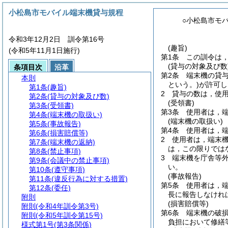
小松島市モバイル端末機貸与規程
○小松島市モ
令和3年12月2日 訓令第16号
(趣旨)
(令和5年11月1日施行)
第1条
この訓令は
(貸与の対象及び数
条項目次
沿革
第2条
端末機の貸
本則
という。)
が許可し
第1条
(趣旨)
2
貸与の数は，使用
第2条
(貸与の対象及び数)
(受領書)
第3条
(受領書)
第3条
使用者は，
第4条
(端末機の取扱い)
(端末機の取扱い)
第5条
(事故報告)
第4条
使用者は，
第6条
(損害賠償等)
2
使用者は，端末
第7条
(端末機の返納)
は，この限りでは
第8条
(禁止事項)
3
端末機を庁舎等
第9条
(会議中の禁止事項)
い。
第10条
(遵守事項)
(事故報告)
第11条
(違反行為に対する措置)
第5条
使用者は，
第12条
(委任)
長に報告しなけれ
附則
(損害賠償等)
附則
(令和4年訓令第3号)
第6条
端末機の破
附則
(令和5年訓令第15号)
負担において修繕
様式第1号
(第3条関係)