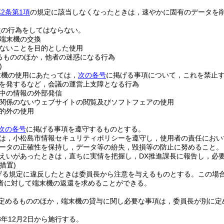
2条第1項
の規定に該当しなくなったときは，速やかに固有のデータを
次の行為をしてはならない。
端末機の交換
ないことを目的とした使用
るもののほか，他者の迷惑になる行為
)
末機の使用にあたっては，
次の各号
に掲げる事項について，これを禁止
を発するなど，会議の運営上支障となる行為
中の情報の外部発信
関係のないウェブサイトの閲覧及びソフトフェアの使用
的外の使用
次の各号
に掲げる事項を遵守するものとする。
は，小松島市情報セキュリティポリシーを遵守し，使用者の責任におい
ータの正確性を保持し，データ等の紛失，毀損等の防止に努めること。
えいがあったときは，直ちに実情を把握し，DX推進課長に報告し，必
措置)
げる規定に違反したときは委員長から注意を与えるものとする。
この場
者に対して端末機の返還を求めることができる。
定めるもののほか，端末機の貸与に関し必要な事項は，委員長が別に定
年12月2日から施行する。