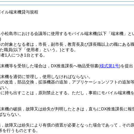
バイル端末機貸与規程
，小松島市における会議等に使用するモバイル端末機
(以下「端末機」と
)
与の対象となる者は，市長，副市長，教育長及び課長職以上の職にある
た職員
(以下「使用者」という。)
とする。
者1人につき1台とする。
端末機等を受領した場合は，DX推進課長へ物品受領書
(
様式第1号
)
を提出
端末機を適切に管理し，使用しなければならない。
機の改造，部品交換，拡張機器の追加，アプリケーションソフトの追加
ない。
外に持ち出すことは，原則禁止とする。
ただし，事前にモバイル端末機を
端末機の破損，故障又は紛失が判明したときは，直ちにDX推進課長に報
ばならない。
損，故障又は紛失により有償の措置が必要となった場合であって，その
等を行うものとする。