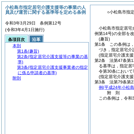
小松島市指定居宅介護支援等の事業の人
員及び運営に関する基準等を定める条例
○小松島市指
令和3年3月29日 条例第12号
小松島市指定居宅
(令和3年4月1日施行)
例第14号)の全部を
(趣旨)
条項目次
沿革
第1条
この条例は
本則
づき，指定居宅介
第1条
(趣旨)
(指定居宅介護支援
第2条
(指定居宅介護支援等の事業の基
第2条
法第47条第
準)
る基準は，指定居
第3条
(指定居宅介護支援事業者の指定
令第30条において
に係る申請者の基準)
(指定居宅介護支
附則
第3条
法第79条第
例
(平成24年小松島
附
則
この条例は，令和