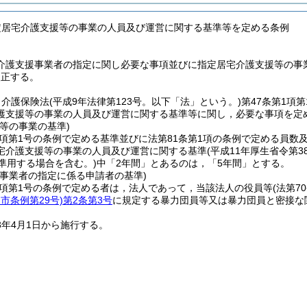
定居宅介護支援等の事業の人員及び運営に関する基準等を定める条例
介護支援事業者の指定に関し必要な事項並びに指定居宅介護支援等の事業
改正する。
，介護保険法
(平成9年法律第123号。以下「法」という。)
第47条第1項
護支援等の事業の人員及び運営に関する基準等に関し，必要な事項を定
等の事業の基準)
1項第1号の条例で定める基準並びに法第81条第1項の条例で定める員
宅介護支援等の事業の人員及び運営に関する基準
(平成11年厚生省令第38
準用する場合を含む。)
中「2年間」とあるのは，「5年間」とする。
援事業者の指定に係る申請者の基準)
2項第1号の条例で定める者は，法人であって，当該法人の役員等
(法第7
市条例第29号)
第2条第3号
に規定する暴力団員等又は暴力団員と密接な
3年4月1日から施行する。