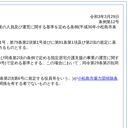
令和3年3月29日
条例第12号
の人員及び運営に関する基準を定める条例(平成30年小松島市条
第1号，第79条第2項第1号並びに第81条第1項及び第2項の規定に基
めるものとする。
数及び同条第2項の条例で定める指定居宅介護支援の事業の運営に関す
号)
で定める基準とする。
この場合において，同令第29条第2項
(同
0条第2項第6号に規定する役員等をいう。)
が
小松島市暴力団排除条
関係を有する者でないものとする。