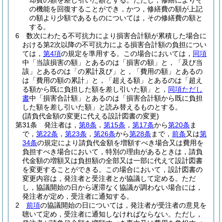
却費の額を差し引いた額とする。
ただし，修繕によりそ
の機能を回復することができ，かつ，修繕費の額が上記
の額より少額であるものについては，その修繕費の額と
する。
6
数次にわたる不可抗力により損害合計額が累積した場合に
おける第2次以降の不可抗力による損害合計額の負担につい
ては，
第4項
の規定を準用する。
この場合においては，
同項
中「当該損害の額」とあるのは「損害の額」と，「及び当
該」とあるのは「の累計及び」と，「費用の額」とあるの
は「費用の額の累計」と，「超える額」とあるのは「超え
る額から既に負担した額を差し引いた額」と，
同項ただし
書
中「損害合計額」とあるのは「損害合計額から既に負担
した額を差し引いた額」と読み替えるものとする。
(請負代金額の変更に代える設計図書の変更)
第31条
発注者は，
第8条
，
第15条
，
第17条
から
第20条
ま
で，
第22条
，
第23条
，
第26条
から
第28条
まで，
前条
又は
第
34条
の規定により請負代金額を増額すべき場合又は費用を
負担すべき場合において，特別の理由があるときは，請負
代金額の増額又は負担額の全部又は一部に代えて設計図書
を変更することができる。
この場合において，設計図書の
変更内容は，発注者と受注者とが協議して定める。
ただ
し，協議開始の日から遅滞なく協議が調わない場合には，
発注者が定め，受注者に通知する。
2
前項
の協議開始の日については，発注者が受注者の意見を
聴いて定め，受注者に通知しなければならない。
ただし，