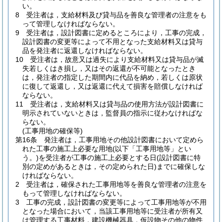
い。
8
受注者は，支給材料及び貸与品を善良な管理者の注意をも
って管理しなければならない。
9
受注者は，設計図書に定めるところにより，工事の完成，
設計図書の変更等によって不用となった支給材料又は貸与
品を発注者に返還しなければならない。
10
受注者は，故意又は過失により支給材料又は貸与品が滅
失若しくはき損し，又はその返還が不可能となったとき
は，発注者の指定した期間内に代品を納め，若しくは原状
に復して返還し，又は返還に代えて損害を賠償しなければ
ならない。
11
受注者は，支給材料又は貸与品の使用方法が設計図書に
明示されていないときは，監督員の指示に従わなければな
らない。
(工事用地の確保等)
第16条
発注者は，工事用地その他設計図書において定めら
れた工事の施工上必要な用地
(以下「工事用地等」とい
う。)
を受注者が工事の施工上必要とする日
(設計図書に特
別の定めがあるときは，その定められた日)
までに確保しな
ければならない。
2
受注者は，確保された工事用地等を善良な管理者の注意を
もって管理しなければならない。
3
工事の完成，設計図書の変更等によって工事用地等が不用
となった場合において，当該工事用地等に受注者が所有又
は管理する工事材料，建設機械器具，仮設物その他の物件