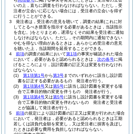
ら
同項各号
に掲げる事実を発見したときは，受注者の立会
いの上，直ちに調査を行わなければならない。
ただし，受
注者が立会いに応じない場合には，受注者の立会いを得ず
に行うことができる。
3
発注者は，受注者の意見を聴いて，調査の結果
(これに対
してとるべき措置を指示する必要があるときは，当該指示
を含む。)
をとりまとめ，遅滞なくその結果を受注者に通知
しなければならない。
ただし，その期間内に通知できない
やむを得ない理由があるときは，あらかじめ受注者の意見
を聴いた上，当該期間を延長することができる。
4
前項
の調査の結果において
第1項
の事実が確認された場合
において，必要があると認められるときは，
次の各号
に掲
げるところにより，設計図書の訂正又は変更を行わなけれ
ばならない。
(1)
第1項第1号
から
第3号
までのいずれかに該当し設計図
書を訂正する必要があるもの 発注者が行う。
(2)
第1項第4号
又は
第5号
に該当し設計図書を変更する場
合で工事目的物の変更を伴うもの 発注者が行う。
(3)
第1項第4号
又は
第5号
に該当し設計図書を変更する場
合で工事目的物の変更を伴わないもの 発注者と受注者
とが協議して発注者が行う。
5
前項
の規定により設計図書の訂正又は変更が行われた場合
において，発注者は，必要があると認められるときは工期
若しくは請負代金額を変更し，又は受注者に損害を及ぼし
たときは必要な費用を負担しなければならない。