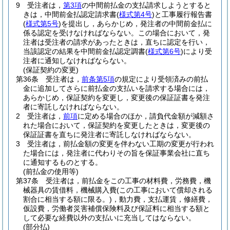
9
受注者は，
第3項
の中間前払金の支払請求しようとすると
きは，中間前金払認定請求書
(
様式第4号
)
と工事履行報告書
(
様式第5号
)
を提出し，あらかじめ，発注者の中間前金払に
係る認定を受けなければならない。
この場合において，発
注者は受注者の請求があったときは，直ちに認定を行い，
当該認定の結果を中間前金払認定調書
(
様式第6号
)
により受
注者に通知しなければならない。
(保証契約の変更)
第36条
受注者は，
前条第5項
の規定により受領済みの前払
金に追加してさらに前払金の支払いを請求する場合には，
あらかじめ，保証契約を変更し，変更後の保証証書を発注
者に寄託しなければならない。
2
受注者は，
前項
に定める場合のほか，請負代金額が減額さ
れた場合において，保証契約を変更したときは，変更後の
保証証書を直ちに発注者に寄託しなければならない。
3
受注者は，前払金額の変更を伴わない工期の変更が行われ
た場合には，発注者に代わりその旨を保証事業会社に直ち
に通知するものとする。
(前払金の使用等)
第37条
受注者は，前払金をこの工事の材料費，労務費，機
械器具の賃借料，機械購入費
(この工事において償却される
割合に相当する額に限る。)
，動力費，支払運賃，修繕費，
仮設費，労働者災害補償保険料及び保証料に相当する額と
して必要な経費以外の支払いに充当してはならない。
(部分払)