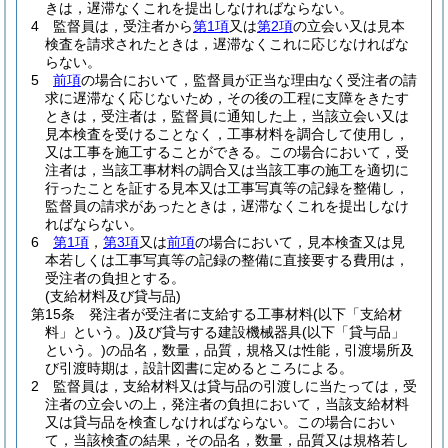
きは，遅滞なくこれを提出しなければならない。
4
監督員は，受注者から
第1項
又は
第2項
の立会い又は見本
検査を請求されたときは，遅滞なくこれに応じなければな
らない。
5
前項
の場合において，監督員が正当な理由なく受注者の請
求に遅滞なく応じないため，その後の工程に支障をきたす
ときは，受注者は，監督員に通知した上，当該立会い又は
見本検査を受けることなく，工事材料を調合して使用し，
又は工事を施工することができる。
この場合において，受
注者は，当該工事材料の調合又は当該工事の施工を適切に
行ったことを証する見本又は工事写真等の記録を整備し，
監督員の請求があったときは，遅滞なくこれを提出しなけ
ればならない。
6
第1項
，
第3項
又は
前項
の場合において，見本検査又は見
本若しくは工事写真等の記録の整備に直接要する費用は，
受注者の負担とする。
(支給材料及び貸与品)
第15条
発注者が受注者に支給する工事材料
(以下「支給材
料」という。)
及び貸与する建設機械器具
(以下「貸与品」
という。)
の品名，数量，品質，規格又は性能，引渡場所及
び引渡時期は，設計図書に定めるところによる。
2
監督員は，支給材料又は貸与品の引渡しに当たっては，受
注者の立会いの上，発注者の負担において，当該支給材料
又は貸与品を検査しなければならない。
この場合におい
て，当該検査の結果，その品名，数量，品質又は規格若し