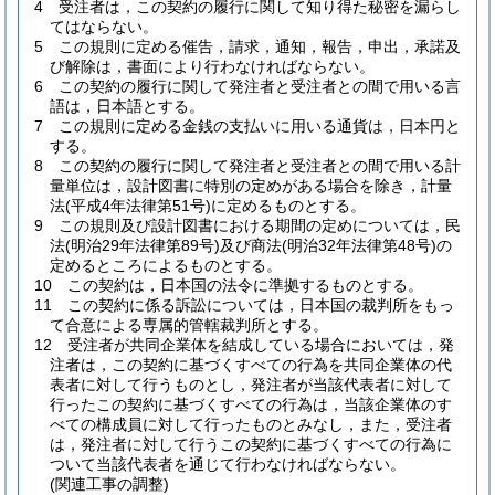
4
受注者は，この契約の履行に関して知り得た秘密を漏らし
てはならない。
5
この規則に定める催告，請求，通知，報告，申出，承諾及
び解除は，書面により行わなければならない。
6
この契約の履行に関して発注者と受注者との間で用いる言
語は，日本語とする。
7
この規則に定める金銭の支払いに用いる通貨は，日本円と
する。
8
この契約の履行に関して発注者と受注者との間で用いる計
量単位は，設計図書に特別の定めがある場合を除き，計量
法
(平成4年法律第51号)
に定めるものとする。
9
この規則及び設計図書における期間の定めについては，民
法
(明治29年法律第89号)
及び商法
(明治32年法律第48号)
の
定めるところによるものとする。
10
この契約は，日本国の法令に準拠するものとする。
11
この契約に係る訴訟については，日本国の裁判所をもっ
て合意による専属的管轄裁判所とする。
12
受注者が共同企業体を結成している場合においては，発
注者は，この契約に基づくすべての行為を共同企業体の代
表者に対して行うものとし，発注者が当該代表者に対して
行ったこの契約に基づくすべての行為は，当該企業体のす
べての構成員に対して行ったものとみなし，また，受注者
は，発注者に対して行うこの契約に基づくすべての行為に
ついて当該代表者を通じて行わなければならない。
(関連工事の調整)