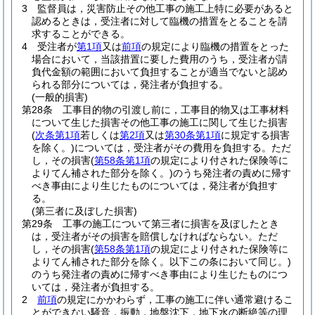
3
監督員は，災害防止その他工事の施工上特に必要があると
認めるときは，受注者に対して臨機の措置をとることを請
求することができる。
4
受注者が
第1項
又は
前項
の規定により臨機の措置をとった
場合において，当該措置に要した費用のうち，受注者が請
負代金額の範囲において負担することが適当でないと認め
られる部分については，発注者が負担する。
(一般的損害)
第28条
工事目的物の引渡し前に，工事目的物又は工事材料
について生じた損害その他工事の施工に関して生じた損害
(
次条第1項
若しくは
第2項
又は
第30条第1項
に規定する損害
を除く。)
については，受注者がその費用を負担する。
ただ
し，その損害
(
第58条第1項
の規定により付された保険等に
よりてん補された部分を除く。)
のうち発注者の責めに帰す
べき事由により生じたものについては，発注者が負担す
る。
(第三者に及ぼした損害)
第29条
工事の施工について第三者に損害を及ぼしたとき
は，受注者がその損害を賠償しなければならない。
ただ
し，その損害
(
第58条第1項
の規定により付された保険等に
よりてん補された部分を除く。以下この条において同じ。)
のうち発注者の責めに帰すべき事由により生じたものにつ
いては，発注者が負担する。
2
前項
の規定にかかわらず，工事の施工に伴い通常避けるこ
とができない騒音，振動，地盤沈下，地下水の断絶等の理