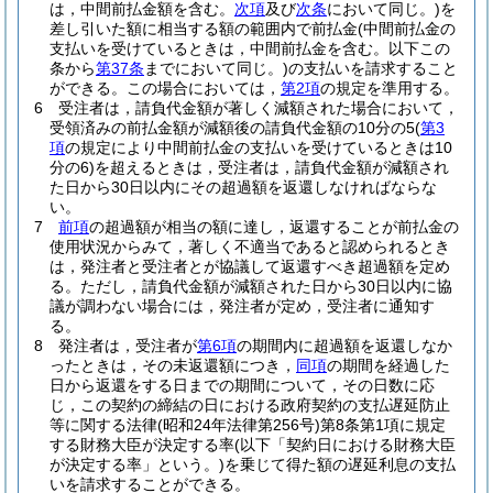
は，中間前払金額を含む。
次項
及び
次条
において同じ。)
を
差し引いた額に相当する額の範囲内で前払金
(中間前払金の
支払いを受けているときは，中間前払金を含む。以下この
条から
第37条
までにおいて同じ。)
の支払いを請求すること
ができる。
この場合においては，
第2項
の規定を準用する。
6
受注者は，請負代金額が著しく減額された場合において，
受領済みの前払金額が減額後の請負代金額の10分の5
(
第3
項
の規定により中間前払金の支払いを受けているときは10
分の6)
を超えるときは，受注者は，請負代金額が減額され
た日から30日以内にその超過額を返還しなければならな
い。
7
前項
の超過額が相当の額に達し，返還することが前払金の
使用状況からみて，著しく不適当であると認められるとき
は，発注者と受注者とが協議して返還すべき超過額を定め
る。
ただし，請負代金額が減額された日から30日以内に協
議が調わない場合には，発注者が定め，受注者に通知す
る。
8
発注者は，受注者が
第6項
の期間内に超過額を返還しなか
ったときは，その未返還額につき，
同項
の期間を経過した
日から返還をする日までの期間について，その日数に応
じ，この契約の締結の日における政府契約の支払遅延防止
等に関する法律
(昭和24年法律第256号)
第8条第1項に規定
する財務大臣が決定する率
(以下「契約日における財務大臣
が決定する率」という。)
を乗じて得た額の遅延利息の支払
いを請求することができる。