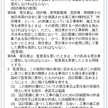
提出しなければならない。
(特許権等の使用)
第8条
受注者は，特許権，実用新案権，意匠権，商標権その
他日本国の法令に基づき保護される第三者の権利
(以下「特
許権等」という。)
の対象となっている工事材料，施工方法
等を使用するときは，その使用に関する一切の責任を負わ
なければならない。
ただし，発注者がその工事材料，施工
方法等を指定した場合において，設計図書に特許権等の対
象である旨の明示がなく，かつ，受注者がその存在を知ら
なかったときは，発注者は，受注者がその使用に関して要
した費用を負担しなければならない。
(監督員)
第9条
発注者は，監督員を置いたときは，その氏名を受注者
に通知しなければならない。
監督員を変更したときも同様
とする。
2
監督員は，この規則の他の条項に定めるもの及びこの規則
に基づく発注者の権限とされる事項のうち発注者が必要と
認めて監督員に委任したもののほか，設計図書に定めると
ころにより，次に掲げる権限を有する。
(1)
この契約の履行についての受注者又は受注者の現場代
理人に対する指示，承諾又は協議
(2)
設計図書に基づく工事の施工のための詳細図等の作成
及び交付又は受注者が作成した詳細図等の承諾
(3)
設計図書に基づく工程の管理，立会い，工事の施工状