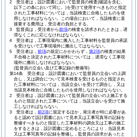
2
受注者は，設計図書において監督員の検査
(確認を含む。
以下この条において同じ。)
を受けて使用すべきものと指定
された工事材料については，当該検査に合格したものを使
用しなければならない。
この場合において，当該検査に直
接要する費用は，受注者の負担とする。
3
監督員は，受注者から
前項
の検査を請求されたときは，遅
滞なくこれに応じなければならない。
4
受注者は，工事現場内に搬入した工事材料を監督員の承諾
を受けないで工事現場外に搬出してはならない。
5
受注者は，
前項
の規定にかかわらず，
第2項
の検査の結果
不合格と決定された工事材料については，遅滞なく工事現
場外に搬出しなければならない。
(監督員の立会い及び工事記録の整備等)
第14条
受注者は，設計図書において監督員の立会いの上調
合し，又は調合について見本検査を受けるものと指定され
た工事材料については，当該立会いを受けて調合し，又は
当該見本検合に合格したものを使用しなければならない。
2
受注者は，設計図書において監督員の立会いの上施工する
ものと指定された工事については，当該立会いを受けて施
工しなければならない。
3
受注者は，
前2項
に規定するほか，発注者が特に必要があ
ると認めて設計図書において見本又は工事写真等の記録を
整備すべきものと指定した工事材料の調合又は工事の施工
をするときは，設計図書に定めるところにより，当該見本
又は工事写真等の記録を整備し，監督員の請求があったと