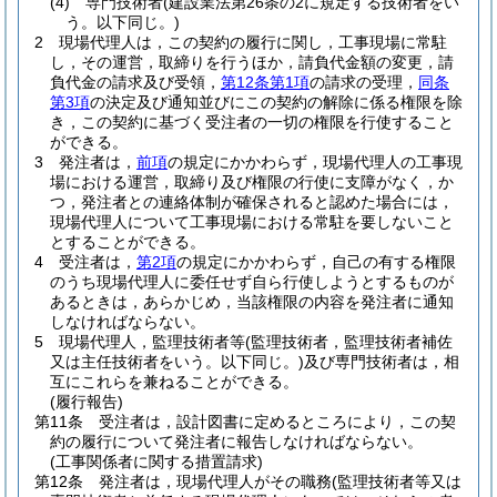
(4)
専門技術者
(建設業法第26条の2に規定する技術者をい
う。以下同じ。)
2
現場代理人は，この契約の履行に関し，工事現場に常駐
し，その運営，取締りを行うほか，請負代金額の変更，請
負代金の請求及び受領，
第12条第1項
の請求の受理，
同条
第3項
の決定及び通知並びにこの契約の解除に係る権限を除
き，この契約に基づく受注者の一切の権限を行使すること
ができる。
3
発注者は，
前項
の規定にかかわらず，現場代理人の工事現
場における運営，取締り及び権限の行使に支障がなく，か
つ，発注者との連絡体制が確保されると認めた場合には，
現場代理人について工事現場における常駐を要しないこと
とすることができる。
4
受注者は，
第2項
の規定にかかわらず，自己の有する権限
のうち現場代理人に委任せず自ら行使しようとするものが
あるときは，あらかじめ，当該権限の内容を発注者に通知
しなければならない。
5
現場代理人，監理技術者等
(監理技術者，監理技術者補佐
又は主任技術者をいう。以下同じ。)
及び専門技術者は，相
互にこれらを兼ねることができる。
(履行報告)
第11条
受注者は，設計図書に定めるところにより，この契
約の履行について発注者に報告しなければならない。
(工事関係者に関する措置請求)
第12条
発注者は，現場代理人がその職務
(監理技術者等又は