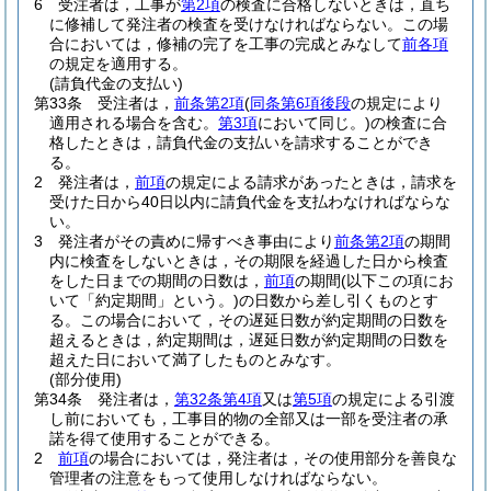
6
受注者は，工事が
第2項
の検査に合格しないときは，直ち
に修補して発注者の検査を受けなければならない。
この場
合においては，修補の完了を工事の完成とみなして
前各項
の規定を適用する。
(請負代金の支払い)
第33条
受注者は，
前条第2項
(
同条第6項後段
の規定により
適用される場合を含む。
第3項
において同じ。)
の検査に合
格したときは，請負代金の支払いを請求することができ
る。
2
発注者は，
前項
の規定による請求があったときは，請求を
受けた日から40日以内に請負代金を支払わなければならな
い。
3
発注者がその責めに帰すべき事由により
前条第2項
の期間
内に検査をしないときは，その期限を経過した日から検査
をした日までの期間の日数は，
前項
の期間
(以下この項にお
いて「約定期間」という。)
の日数から差し引くものとす
る。
この場合において，その遅延日数が約定期間の日数を
超えるときは，約定期間は，遅延日数が約定期間の日数を
超えた日において満了したものとみなす。
(部分使用)
第34条
発注者は，
第32条第4項
又は
第5項
の規定による引渡
し前においても，工事目的物の全部又は一部を受注者の承
諾を得て使用することができる。
2
前項
の場合においては，発注者は，その使用部分を善良な
管理者の注意をもって使用しなければならない。