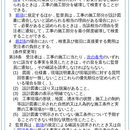
られるときは，工事の施工部分を破壊して検査することが
できる。
3
前項
に規定するほか，監督員は，工事の施工部分が設計図
書に適合しないと認められる相当の理由がある場合におい
て，必要があると認められるときは，当該相当の理由を受
注者に通知して，工事の施工部分を最小限度破壊して検査
することができる。
4
前2項
の場合において，検査及び復旧に直接要する費用は
受注者の負担とする。
(条件変更等)
第18条
受注者は，工事の施工に当たり，
次の各号
のいずれ
かに該当する事実を発見したときは，その旨を直ちに監督
員に通知し，その確認を請求しなければならない。
(1)
図面，仕様書，現場説明書及び現場説明に対する質問
回答書が一致しないこと
(これらの優先順位が定められて
いる場合を除く。)
。
(2)
設計図書に誤り又は脱漏があること。
(3)
設計図書の表示が明確でないこと。
(4)
工事現場の形状，地質，湧水等の状態，施工上の制約
等設計図書に示された自然的又は人為的な施工条件と実
際の工事現場が一致しないこと。
(5)
設計図書で明示されていない施工条件について予期す
ることのできない特別な状態が生じたこと。
2
監督員は，
前項
の規定による確認を請求されたとき又は自