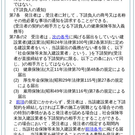
ではない。
(下請負人の通知)
第7条
発注者は，受注者に対して，下請負人の商号又は名称
その他必要な事項の通知を請求することができる。
(受注者の契約の相手方となる下請負人の健康保険等加入義
務等)
第7条の2
受注者は，
次の各号
に掲げる届出をしていない建
設業者
(建設業法
(昭和24年法律第100号)
第2条第3項に定め
る建設業者をいい，当該届出の義務がない者を除く。以下
「社会保険等未加入建設業者」という。)
を下請契約
(受注
者が直接締結する下請契約に限る。以下この条において同
じ。)
の相手方としてはならない。
(1)
健康保険法
(大正11年法律第70号)
第48条の規定による
届出
(2)
厚生年金保険法
(昭和29年法律第115号)
第27条の規定
による届出
(3)
雇用保険法
(昭和49年法律第116号)
第7条の規定による
届出
2
前項
の規定にかかわらず，受注者は，当該建設業者と下請
契約を締結しなければ工事の施工が困難となる場合その他
の特別の事情があると発注者が認める場合は，社会保険等
未加入建設業者を下請契約の相手方とすることができる。
この場合において，受注者は，発注者の指定する期間内
に，当該社会保険等未加入建設業者が
前項各号
に掲げる届
出をし，当該事実を確認することのできる書類を発注者に