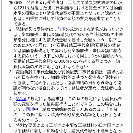
第26条
発注者又は受注者は，工期内で請負契約締結の日か
ら12月を経過した後に日本国内における賃金水準又は物価
水準の変動により請負代金額が不適当となったと認めたと
きは，相手方に対して請負代金額の変更を請求することが
できる。
2
発注者又は受注者は，
前項
の規定による請求があったとき
は，変動前残工事代金額
(請負代金額から当該請求時の出来
形部分に相応する請負代金額を控除した額をいう。以下こ
の条において同じ。)
と変動後残工事代金額
(変動後の賃金
又は物価を基礎として算出した変動前残工事代金額に相応
する額をいう。以下この条において同じ。)
との差額のうち
変動前残工事代金額の1,000分の15を超える額につき，請
負代金額の変更に応じなければならない。
3
変動前残工事代金額及び変動後残工事代金額は，請求のあ
った日を基準とし，物価指数等に基づき発注者と受注者と
が協議して定める。
ただし，協議開始の日から遅滞なく協
議が調わない場合にあっては，発注者が定め，受注者に通
知する。
4
第1項
の規定による請求は，この条の規定により請負代金
額の変更を行った後再度行うことができる。
この場合にお
いて，
同項
中「請負契約締結の日」とあるのは，「直前
の この条に基づく請負代金額変更の基準とした日」とす
るものとする。
5
特別な要因により工期内に主要な工事材料の日本国内にお
ける価格に著しい変動を生じ，請負代金額が不適当となっ