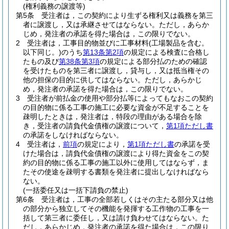
(権利義務の譲渡等)
第5条
受注者は，この契約により生ずる権利又は義務を第三
者に譲渡し，又は承継させてはならない。
ただし，あらか
じめ，発注者の承諾を得た場合は，この限りでない。
2
受注者は，工事目的物並びに工事材料
(工場製品を含む。
以下同じ。)
のうち
第13条第2項
の規定による検査に合格し
たもの及び
第38条第3項
の規定による部分払のための確認
を受けたものを第三者に譲渡し，貸与し，又は抵当権その
他の担保の目的に供してはならない。
ただし，あらかじ
め，発注者の承諾を得た場合は，この限りでない。
3
受注者が前払金の使用や部分払等によってもなおこの契約
の目的物に係る工事の施工に必要な資金が不足することを
疎明したときは，発注者は，特段の理由がある場合を除
き，受注者の請負代金債権の譲渡について，
第1項ただし書
の承諾をしなければならない。
4
受注者は，
前項
の規定により，
第1項ただし書
の承諾を受
けた場合は，請負代金債権の譲渡により得た資金をこの契
約の目的物に係る工事の施工以外に使用してはならず，ま
たその使途を疎明する書類を発注者に提出しなければなら
ない。
(一括委任又は一括下請負の禁止)
第6条
受注者は，工事の全部若しくはその主たる部分又は他
の部分から独立してその機能を発揮する工作物の工事を一
括して第三者に委任し，又は請け負わせてはならない。
た
だし，あらかじめ，発注者の承諾を得た場合は，この限り