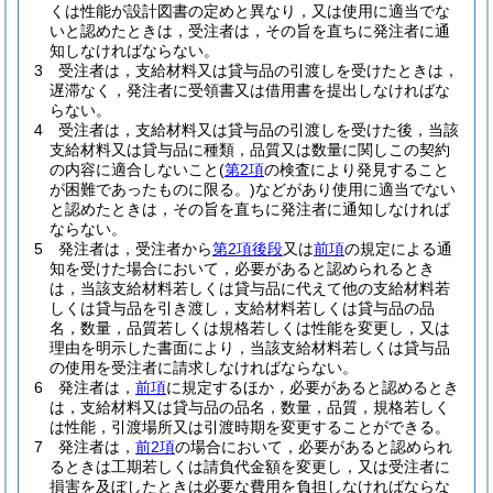
くは性能が設計図書の定めと異なり，又は使用に適当でな
いと認めたときは，受注者は，その旨を直ちに発注者に通
知しなければならない。
3
受注者は，支給材料又は貸与品の引渡しを受けたときは，
遅滞なく，発注者に受領書又は借用書を提出しなければな
らない。
4
受注者は，支給材料又は貸与品の引渡しを受けた後，当該
支給材料又は貸与品に種類，品質又は数量に関しこの契約
の内容に適合しないこと
(
第2項
の検査により発見すること
が困難であったものに限る。)
などがあり使用に適当でない
と認めたときは，その旨を直ちに発注者に通知しなければ
ならない。
5
発注者は，受注者から
第2項後段
又は
前項
の規定による通
知を受けた場合において，必要があると認められるとき
は，当該支給材料若しくは貸与品に代えて他の支給材料若
しくは貸与品を引き渡し，支給材料若しくは貸与品の品
名，数量，品質若しくは規格若しくは性能を変更し，又は
理由を明示した書面により，当該支給材料若しくは貸与品
の使用を受注者に請求しなければならない。
6
発注者は，
前項
に規定するほか，必要があると認めるとき
は，支給材料又は貸与品の品名，数量，品質，規格若しく
は性能，引渡場所又は引渡時期を変更することができる。
7
発注者は，
前2項
の場合において，必要があると認められ
るときは工期若しくは請負代金額を変更し，又は受注者に
損害を及ぼしたときは必要な費用を負担しなければならな