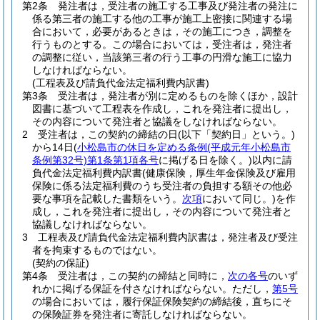
第2条
発注者は，受注者の施工する工事及び発注者の発注に
係る第三者の施工する他の工事が施工上密接に関連する場
合において，必要があるときは，その施工につき，調整を
行うものとする。
この場合においては，受注者は，発注者
の調整に従い，当該第三者の行う工事の円滑な施工に協力
しなければならない。
(工程表及び請負代金法定福利費内訳書)
第3条
受注者は，発注者が別に定めるものを除くほか，設計
図書に基づいて工程表を作成し，これを発注者に提出し，
その内容について発注者と協議をしなければならない。
2
受注者は，この契約の締結の日
(以下「契約日」という。)
から14日
(
小松島市の休日を定める条例
(平成元年小松島市
条例第32号)
第1条第1項各号
に掲げる日を除く。)
以内に請
負代金法定福利費内訳書
(健康保険，厚生年金保険及び雇用
保険に係る法定福利費のうち受注者の負担する額その他必
要な事項を記載した書類をいう。
次項
において同じ。)
を作
成し，これを発注者に提出し，その内容について発注者と
協議しなければならない。
3
工程表及び請負代金法定福利費内訳書は，発注者及び受注
者を拘束するものではない。
(契約の保証)
第4条
受注者は，この契約の締結と同時に，
次の各号
のいず
れかに掲げる保証を付さなければならない。
ただし，
第5号
の場合においては，履行保証保険契約の締結後，直ちにそ
の保険証券を発注者に寄託しなければならない。