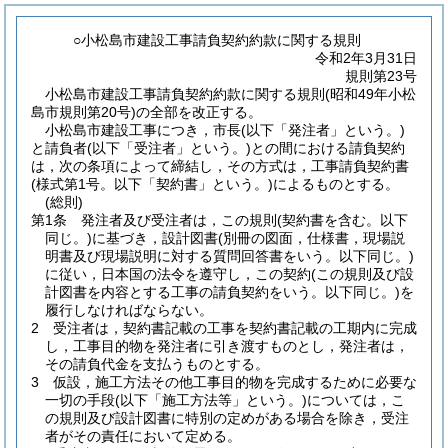
○小松島市建設工事請負契約約款に関する規則
令和2年3月31日
規則第23号
小松島市建設工事請負契約約款に関する規則(昭和49年小松
島市規則第20号)の全部を改正する。
小松島市建設工事につき，市長(以下「発注者」という。)
と請負者(以下「受注者」という。)との間における請負契約
は，次の条項によって締結し，その方式は，工事請負契約書
(様式第1号。以下「契約書」という。)によるものとする。
(総則)
第1条
発注者及び受注者は，この規則
(契約書を含む。以下
同じ。)
に基づき，設計図書
(別冊の図面，仕様書，現場説
明書及び現場説明に対する質問回答書をいう。以下同じ。)
に従い，日本国の法令を遵守し，この契約
(この規則及び設
計図書を内容とする工事の請負契約をいう。以下同じ。)
を
履行しなければならない。
2
受注者は，契約書記載の工事を契約書記載の工期内に完成
し，工事目的物を発注者に引き渡すものとし，発注者は，
その請負代金を支払うものとする。
3
仮設，施工方法その他工事目的物を完成するために必要な
一切の手段
(以下「施工方法等」という。)
については，こ
の規則及び設計図書に特別の定めがある場合を除き，受注
者がその責任において定める。