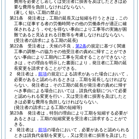
費用を必要とし若しくは受注者に損害を及ぼしたときは必
要な費用を負担しなければならない。
(著しく短い工期の禁止)
第21条
発注者は，工期の延長又は短縮を行うときは，この
工事に従事する者の労働時間その他の労働条件が適正に確
保されるよう，やむを得ない事由により工事等の実施が困
難であると見込まれる日数等を考慮しなければならない。
(受注者の請求による工期の延長)
第22条
受注者は，天候の不良，
第2条
の規定に基づく関連
工事の調整への協力その他受注者の責めに帰すことができ
ない事由により工期内に工事を完成することができないと
きは，その理由を明示した書面により，発注者に工期の延
長変更を請求することができる。
2
発注者は，
前項
の規定による請求があった場合において，
必要があると認められるときは，工期を延長しなければな
らない。
発注者は，その工期の延長が発注者の責めに帰す
べき事由による場合においては，請負代金額について必要
と認められる変更を行い，又は受注者に損害を及ぼしたと
きは必要な費用を負担しなければならない。
(発注者の請求による工期の短縮等)
第23条
発注者は，特別の理由により工期を短縮する必要が
あるときは，工期の短縮変更を受注者に請求することがで
きる。
2
発注者は，
前項
の場合において，必要があると認められる
ときは請負代金額を変更し，又は受注者に損害を及ぼした