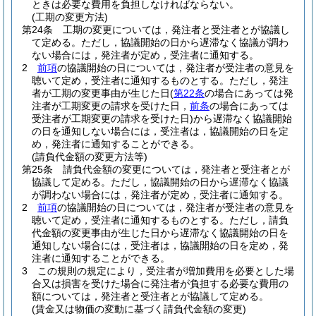
ときは必要な費用を負担しなければならない。
(工期の変更方法)
第24条
工期の変更については，発注者と受注者とが協議し
て定める。
ただし，協議開始の日から遅滞なく協議が調わ
ない場合には，発注者が定め，受注者に通知する。
2
前項
の協議開始の日については，発注者が受注者の意見を
聴いて定め，受注者に通知するものとする。
ただし，発注
者が工期の変更事由が生じた日
(
第22条
の場合にあっては発
注者が工期変更の請求を受けた日，
前条
の場合にあっては
受注者が工期変更の請求を受けた日)
から遅滞なく協議開始
の日を通知しない場合には，受注者は，協議開始の日を定
め，発注者に通知することができる。
(請負代金額の変更方法等)
第25条
請負代金額の変更については，発注者と受注者とが
協議して定める。
ただし，協議開始の日から遅滞なく協議
が調わない場合には，発注者が定め，受注者に通知する。
2
前項
の協議開始の日については，発注者が受注者の意見を
聴いて定め，受注者に通知するものとする。
ただし，請負
代金額の変更事由が生じた日から遅滞なく協議開始の日を
通知しない場合には，受注者は，協議開始の日を定め，発
注者に通知することができる。
3
この規則の規定により，受注者が増加費用を必要とした場
合又は損害を受けた場合に発注者が負担する必要な費用の
額については，発注者と受注者とが協議して定める。
(賃金又は物価の変動に基づく請負代金額の変更)