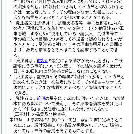
専門技術者と兼任する現場代理人にあっては，それらの者
の職務を含む。)
の執行につき著しく不適当と認められると
きは，受注者に対して，その理由を明示した書面により，
必要な措置をとるべきことを請求することができる。
2
発注者又は監督員は，監理技術者等，専門技術者
(これら
の者と現場代理人を兼任する者を除く。)
その他受注者が工
事を施工するために使用している下請負人，労働者等で工
事の施工又は管理につき著しく不適当と認められるものが
あるときは，受注者に対して，その理由を明示した書面に
より，必要な措置をとるべきことを請求することができ
る。
3
受注者は，
前2項
の規定による請求があったときは，当該
請求に係る事項について決定し，その結果を請求を受けた
日から10日以内に発注者に通知しなければならない。
4
受注者は，監督員がその職務の執行につき著しく不適当と
認められるときは，発注者に対して，その理由を明示した
書面により，必要な措置をとるべきことを請求することが
できる。
5
発注者は，
前項
の規定による請求があったときは，当該請
求に係る事項について決定し，その結果を請求を受けた日
から10日以内に受注者に通知しなければならない。
(工事材料の品質及び検査等)
第13条
工事材料の品質については，設計図書に定めるとこ
ろによる。
設計図書にその品質が明示されていない場合に
あっては，中等の品質を有するものとする。