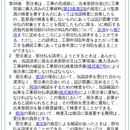
第38条
受注者は，工事の完成前に，出来形部分並びに工事
現場に搬入済みの工事材料
(
第13条第2項
の規定により監督
員の検査を要するものにあっては当該検査に合格したも
の，監督員の検査を要しないものにあっては設計図書で部
分払の対象とすることを指定したものに限る。)
に相応する
請負代金相当額の10分の9以内の額について，
次項
から
第7
項
までに定めるところにより部分払を請求することができ
る。
ただし，この請求は，工期中3回
(年度をまたがって施
工する継続工事にあっては各年度につき3回)
を超えること
ができない。
2
受注者は，部分払を請求しようとするときは，あらかじ
め，当該請求に係る出来形部分又は工事現場に搬入済みの
工事材料の確認を工事部分払検査請求書
(
様式第7号
)
により
発注者に請求しなければならない。
3
発注者は，
前項
の場合において，当該請求を受けた日から
遅滞なく，受注者の立会いの上，設計図書に定めるところ
により，
同項
の確認をするための検査を行い，当該確認の
結果を工事部分払承認書
(
様式第8号
)
により受注者に通知し
なければならない。
この場合において，発注者は，必要が
あると認められるときは，その理由を受注者に通知して，
出来形部分を最小限度破壊して検査することができる。
4
前項
の場合において，検査又は復旧に直接要する費用は，
受注者の負担とする。
5
受注者は，
第3項
の規定による確認があったときは，部分
払を請求することができる。
この場合においては，発注者