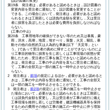
(設計図書の変更)
第19条
発注者は，必要があると認めるときは，設計図書の
変更内容を受注者に通知して，設計図書を変更することが
できる。
この場合において，発注者は，必要があると認め
られるときは工期若しくは請負代金額を変更し，又は受注
者に損害を及ぼしたときは必要な費用を負担しなければな
らない。
(工事の中止)
第20条
工事用地等の確保ができない等のため又は暴風，豪
雨，洪水，高潮，地震，地すべり，落盤，火災，騒乱，暴
動その他の自然的又は人為的な事象
(以下「天災等」とい
う。)
であって受注者の責めに帰すことができないものによ
り工事目的物等に損害を生じ若しくは工事現場の状態が変
動したため，受注者が工事を施工できないと認められると
きは，発注者は，工事の中止内容を直ちに受注者に通知し
て，工事の全部又は一部の施工を一時中止させなければな
らない。
2
発注者は，
前項
の規定によるほか，必要があると認めると
きは，工事の中止内容を受注者に通知して，工事の全部又
は一部の施工を一時中止させることができる。
3
発注者は，
前2項
の規定により工事の施工を一時中止させ
た場合において，必要があると認められるときは工期若し
くは請負代金額を変更し，又は受注者が工事の続行に備え
工事現場を維持し若しくは労働者，建設機械器具等を保持
するための費用その他の工事の施工の一時中止に伴う増加