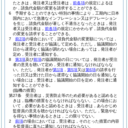
たときは，発注者又は受注者は，
前各項
の規定によるほ
か，請負代金額の変更を請求することができる。
6
予期することのできない特別の事情により，工期内に日本
国内において急激なインフレーション又はデフレーション
を生じ，請負代金額が著しく不適当となったときは，発注
者又は受注者は，
前各項
の規定にかかわらず，請負代金額
の変更を請求することができる。
7
前2項
の場合において，請負代金額の変更額については，
発注者と受注者とが協議して定める。
ただし，協議開始の
日から遅滞なく協議が調わない場合にあっては，発注者が
定め，受注者に通知する。
8
第3項
及び
前項
の協議開始の日については，発注者が受注
者の意見を聴いて定め，受注者に通知しなければならな
い。
ただし，発注者が
第1項
，
第5項
又は
第6項
の請求を行
った日又は受けた日から遅滞なく協議開始の日を通知しな
い場合には，受注者は，協議開始の日を定め，発注者に通
知することができる。
(臨機の措置)
第27条
受注者は，災害防止等のため必要があると認めると
きは，臨機の措置をとらなければならない。
この場合にお
いて，必要があると認めるときは，受注者は，あらかじめ
監督員の意見を聴かなければならない。
ただし，緊急やむ
を得ない事情があるときは，この限りでない。
2
前項
の場合においては，受注者は，そのとった措置の内容
を監督員に直ちに通知しなければならない。