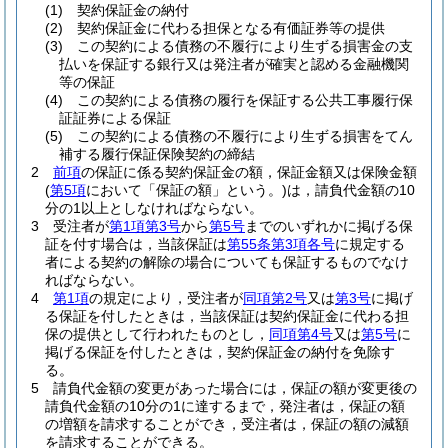
(1)
契約保証金の納付
(2)
契約保証金に代わる担保となる有価証券等の提供
(3)
この契約による債務の不履行により生ずる損害金の支
払いを保証する銀行又は発注者が確実と認める金融機関
等の保証
(4)
この契約による債務の履行を保証する公共工事履行保
証証券による保証
(5)
この契約による債務の不履行により生ずる損害をてん
補する履行保証保険契約の締結
2
前項
の保証に係る契約保証金の額，保証金額又は保険金額
(
第5項
において「保証の額」という。)
は，請負代金額の10
分の1以上としなければならない。
3
受注者が
第1項第3号
から
第5号
までのいずれかに掲げる保
証を付す場合は，当該保証は
第55条第3項各号
に規定する
者による契約の解除の場合についても保証するものでなけ
ればならない。
4
第1項
の規定により，受注者が
同項第2号
又は
第3号
に掲げ
る保証を付したときは，当該保証は契約保証金に代わる担
保の提供として行われたものとし，
同項第4号
又は
第5号
に
掲げる保証を付したときは，契約保証金の納付を免除す
る。
5
請負代金額の変更があった場合には，保証の額が変更後の
請負代金額の10分の1に達するまで，発注者は，保証の額
の増額を請求することができ，受注者は，保証の額の減額
を請求することができる。