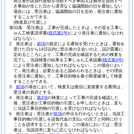
発注者が請負代金額を増額すべき事由又は費用を負担すべ
き事由が生じた日から遅滞なく協議開始の日を通知しない
場合には，受注者は，協議開始の日を定め，発注者に通知
することができる。
(検査及び引渡し)
第32条
受注者は，工事が完成したときは，その旨を工事し
ゅん工検査請求書
(
様式第2号
)
により発注者に通知しなけれ
ばならない。
2
発注者は，
前項
の規定による通知を受けたときは，通知を
受けた日から14日以内に受注者の立会いの上，設計図書に
定めるところにより，工事の完成を確認するための検査を
完了し，当該検査の結果を工事しゅん工承認書
(
様式第3号
)
により受注者に通知しなければならない。
この場合におい
て，発注者は，必要があると認められるときは，その理由
を受注者に通知して，工事目的物を最小限度破壊して検査
することができる。
3
前項
の場合において，検査又は復旧に直接要する費用は，
受注者の負担とする。
4
発注者は，
第2項
の検査によって工事の完成を確認した
後，受注者が工事目的物の引渡しを申し出たときは，直ち
に当該工事目的物の引渡しを受けなければならない。
5
発注者は，受注者が
前項
の申出を行わないときは，当該工
事目的物の引渡しを請負代金の支払いの完了と同時に行う
ことを請求することができる。
この場合においては，受注
者は，当該請求に直ちに応じなければならない。