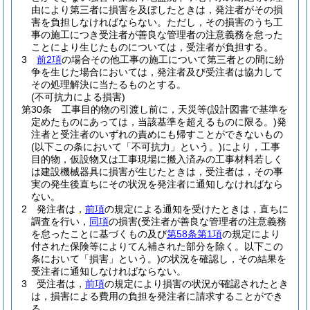
由により第三者に損害を及ぼしたときは，発注者がその損
害を負担しなければならない。
ただし，その損害のうち工
事の施工につき受注者が善良な管理者の注意義務を怠った
ことにより生じたものについては，受注者が負担する。
3
前2項
の場合その他工事の施工について第三者との間に紛
争を生じた場合においては，発注者及び受注者は協力して
その処理解決に当たるものとする。
(不可抗力による損害)
第30条
工事目的物の引渡し前に，天災等
(設計図書で基準を
定めたものにあっては，当該基準を超えるものに限る。)
発
注者と受注者のいずれの責めにも帰すことができないもの
(以下この条において「不可抗力」という。)
により，工事
目的物，仮設物又は工事現場に搬入済みの工事材料若しく
は建設機械器具に損害が生じたときは，受注者は，その事
実の発生後直ちにその状況を発注者に通知しなければなら
ない。
2
発注者は，
前項
の規定による通知を受けたときは，直ちに
調査を行い，
同項
の損害
(受注者が善良な管理者の注意義務
を怠ったことに基づくもの及び
第58条第1項
の規定により
付された保険等によりてん補された部分を除く。以下この
条において「損害」という。)
の状況を確認し，その結果を
受注者に通知しなければならない。
3
受注者は，
前項
の規定により損害の状況が確認されたとき
は，損害による費用の負担を発注者に請求することができ
る。