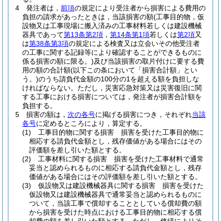
4
発注者は，
前項
の規定により受注者から損害による費用の
負担の請求があったときは，当該損害の額
(工事目的物，仮
設物又は工事現場に搬入済みの工事材料若しくは建設機械
器具であって
第13条第2項
，
第14条第1項
若しくは
第2項
又
は
第38条第3項
の規定による検査又は立会いその他受注者
の工事に関する記録等により確認することができるものに
係る損害の額に限る。)
及び当該損害の取片付けに要する費
用の額の合計額
(以下この条において「損害合計額」とい
う。)
のうち請負代金額の100分の1を超える額を負担しな
ければならない。
ただし，災害応急対策又は災害復旧に関
する工事における損害については，発注者が損害合計額を
負担する。
5
損害の額は，
次の各号
に掲げる損害につき，それぞれ
当該
各号
に定めるところにより，算定する。
(1)
工事目的物に関する損害 損害を受けた工事目的物に
相応する請負代金額とし，残存価値がある場合にはその
評価額を差し引いた額とする。
(2)
工事材料に関する損害 損害を受けた工事材料で通常
妥当と認められるものに相応する請負代金額とし，残存
価値がある場合にはその評価額を差し引いた額とする。
(3)
仮設物又は建設機械器具に関する損害 損害を受けた
仮設物又は建設機械器具で通常妥当と認められるものに
ついて，当該工事で償却することとしている償却費の額
から損害を受けた時点における工事目的物に相応する償