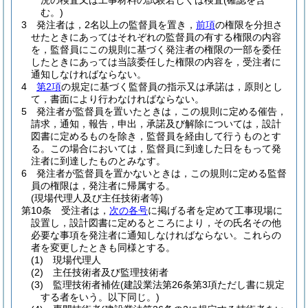
況の検査又は工事材料の試験若しくは検査
(確認を含
む。)
3
発注者は，2名以上の監督員を置き，
前項
の権限を分担さ
せたときにあってはそれぞれの監督員の有する権限の内容
を，監督員にこの規則に基づく発注者の権限の一部を委任
したときにあっては当該委任した権限の内容を，受注者に
通知しなければならない。
4
第2項
の規定に基づく監督員の指示又は承諾は，原則とし
て，書面により行わなければならない。
5
発注者が監督員を置いたときは，この規則に定める催告，
請求，通知，報告，申出，承諾及び解除については，設計
図書に定めるものを除き，監督員を経由して行うものとす
る。
この場合においては，監督員に到達した日をもって発
注者に到達したものとみなす。
6
発注者が監督員を置かないときは，この規則に定める監督
員の権限は，発注者に帰属する。
(現場代理人及び主任技術者等)
第10条
受注者は，
次の各号
に掲げる者を定めて工事現場に
設置し，設計図書に定めるところにより，その氏名その他
必要な事項を発注者に通知しなければならない。
これらの
者を変更したときも同様とする。
(1)
現場代理人
(2)
主任技術者及び監理技術者
(3)
監理技術者補佐
(建設業法第26条第3項ただし書に規定
する者をいう。以下同じ。)