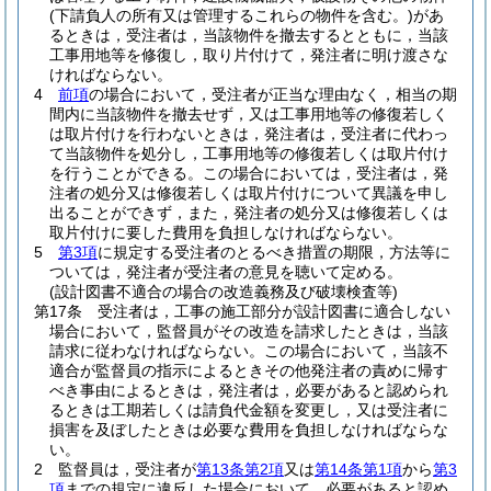
(下請負人の所有又は管理するこれらの物件を含む。)
があ
るときは，受注者は，当該物件を撤去するとともに，当該
工事用地等を修復し，取り片付けて，発注者に明け渡さな
ければならない。
4
前項
の場合において，受注者が正当な理由なく，相当の期
間内に当該物件を撤去せず，又は工事用地等の修復若しく
は取片付けを行わないときは，発注者は，受注者に代わっ
て当該物件を処分し，工事用地等の修復若しくは取片付け
を行うことができる。
この場合においては，受注者は，発
注者の処分又は修復若しくは取片付けについて異議を申し
出ることができず，また，発注者の処分又は修復若しくは
取片付けに要した費用を負担しなければならない。
5
第3項
に規定する受注者のとるべき措置の期限，方法等に
ついては，発注者が受注者の意見を聴いて定める。
(設計図書不適合の場合の改造義務及び破壊検査等)
第17条
受注者は，工事の施工部分が設計図書に適合しない
場合において，監督員がその改造を請求したときは，当該
請求に従わなければならない。
この場合において，当該不
適合が監督員の指示によるときその他発注者の責めに帰す
べき事由によるときは，発注者は，必要があると認められ
るときは工期若しくは請負代金額を変更し，又は受注者に
損害を及ぼしたときは必要な費用を負担しなければならな
い。
2
監督員は，受注者が
第13条第2項
又は
第14条第1項
から
第3
項
までの規定に違反した場合において，必要があると認め