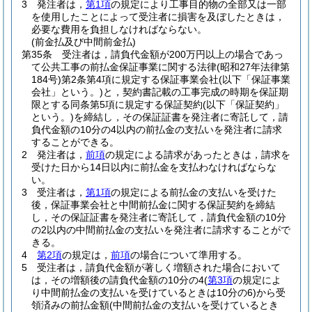
3
発注者は，
第1項
の規定により工事目的物の全部又は一部
を使用したことによって受注者に損害を及ぼしたときは，
必要な費用を負担しなければならない。
(前金払及び中間前金払)
第35条
受注者は，請負代金額が200万円以上の場合であっ
て公共工事の前払金保証事業に関する法律
(昭和27年法律第
184号)
第2条第4項に規定する保証事業会社
(以下「保証事業
会社」という。)
と，契約書記載の工事完成の時期を保証期
限とする同条第5項に規定する保証契約
(以下「保証契約」
という。)
を締結し，その保証証書を発注者に寄託して，請
負代金額の10分の4以内の前払金の支払いを発注者に請求
することができる。
2
発注者は，
前項
の規定による請求があったときは，請求を
受けた日から14日以内に前払金を支払わなければならな
い。
3
受注者は，
第1項
の規定による前払金の支払いを受けた
後，保証事業会社と中間前払金に関する保証契約を締結
し，その保証証書を発注者に寄託して，請負代金額の10分
の2以内の中間前払金の支払いを発注者に請求することがで
きる。
4
第2項
の規定は，
前項
の場合について準用する。
5
受注者は，請負代金額が著しく増額された場合において
は，その増額後の請負代金額の10分の4
(
第3項
の規定によ
り中間前払金の支払いを受けているときは10分の6)
から受
領済みの前払金額
(中間前払金の支払いを受けているとき