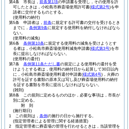
第4条
市長は，
前条第1項
の申請書を受理し，その使用を許
可したときは，小松島市葬斎場使用許可書
(
様式第2号
)
を申
請者に交付するものとする。
(使用料の納付)
第5条
申請者は，
前条
に規定する許可書の交付を受けるとき
までに，
条例第9条
に規定する使用料を納付しなければなら
ない。
(使用料の減免)
第6条
条例第10条
に規定する使用料の減免を受けようとす
る者は，小松島市葬斎場使用料減免申請書
(
様式第3号
)
を市
長に提出しなければならない。
(使用料の還付)
第7条
条例第11条ただし書
の規定による使用料の還付を受
けようとする者は，使用料の納付日から起算して30日以内
に，小松島市葬斎場使用料還付申請書
(
様式第4号
)
，火葬の
許可を証する書類の原本又は写し及び葬斎場使用料の納付
を証する書類を市長に提出しなければならない。
(雑則)
第8条
この規則に定めるもののほか，必要な事項は，市長が
別に定める。
附
則
(施行期日)
1
この規則は，
条例
の施行の日から施行する。
(指定管理者による管理に関する経過措置)
2
指定管理者に葬斎場の管理を行わせるときは，当該管理を