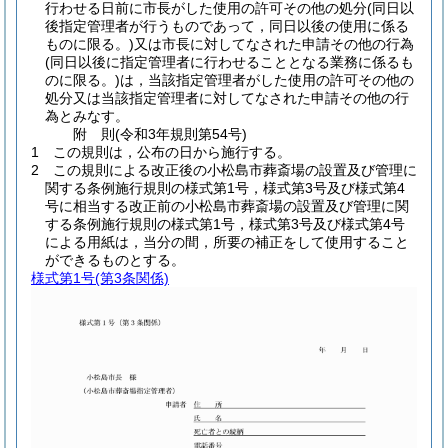
行わせる日前に市長がした使用の許可その他の処分
(同日以
後指定管理者が行うものであって，同日以後の使用に係る
ものに限る。)
又は市長に対してなされた申請その他の行為
(同日以後に指定管理者に行わせることとなる業務に係るも
のに限る。)
は，当該指定管理者がした使用の許可その他の
処分又は当該指定管理者に対してなされた申請その他の行
為とみなす。
附
則
(令和3年
規則第54号)
1
この規則は，公布の日から施行する。
2
この規則による改正後の小松島市葬斎場の設置及び管理に
関する条例施行規則の様式第1号，様式第3号及び様式第4
号に相当する改正前の小松島市葬斎場の設置及び管理に関
する条例施行規則の様式第1号，様式第3号及び様式第4号
による用紙は，当分の間，所要の補正をして使用すること
ができるものとする。
様式第1号
(第3条関係)