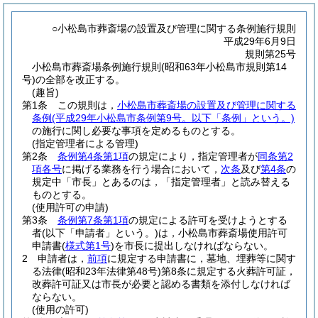
○小松島市葬斎場の設置及び管理に関する条例施行規則
平成29年6月9日
規則第25号
小松島市葬斎場条例施行規則(昭和63年小松島市規則第14
号)の全部を改正する。
(趣旨)
第1条
この規則は，
小松島市葬斎場の設置及び管理に関する
条例
(平成29年小松島市条例第9号。以下「条例」という。)
の施行に関し必要な事項を定めるものとする。
(指定管理者による管理)
第2条
条例第4条第1項
の規定により，指定管理者が
同条第2
項各号
に掲げる業務を行う場合において，
次条
及び
第4条
の
規定中「市長」とあるのは，「指定管理者」と読み替える
ものとする。
(使用許可の申請)
第3条
条例第7条第1項
の規定による許可を受けようとする
者
(以下「申請者」という。)
は，小松島市葬斎場使用許可
申請書
(
様式第1号
)
を市長に提出しなければならない。
2
申請者は，
前項
に規定する申請書に，墓地、埋葬等に関す
る法律
(昭和23年法律第48号)
第8条に規定する火葬許可証，
改葬許可証又は市長が必要と認める書類を添付しなければ
ならない。
(使用の許可)