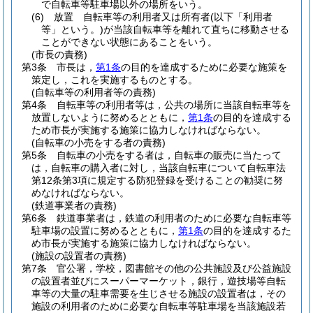
で自転車等駐車場以外の場所をいう。
(6)
放置 自転車等の利用者又は所有者
(以下「利用者
等」という。)
が当該自転車等を離れて直ちに移動させる
ことができない状態にあることをいう。
(市長の責務)
第3条
市長は，
第1条
の目的を達成するために必要な施策を
策定し，これを実施するものとする。
(自転車等の利用者等の責務)
第4条
自転車等の利用者等は，公共の場所に当該自転車等を
放置しないように努めるとともに，
第1条
の目的を達成する
ため市長が実施する施策に協力しなければならない。
(自転車の小売をする者の責務)
第5条
自転車の小売をする者は，自転車の販売に当たって
は，自転車の購入者に対し，当該自転車について自転車法
第12条第3項に規定する防犯登録を受けることの勧奨に努
めなければならない。
(鉄道事業者の責務)
第6条
鉄道事業者は，鉄道の利用者のために必要な自転車等
駐車場の設置に努めるとともに，
第1条
の目的を達成するた
め市長が実施する施策に協力しなければならない。
(施設の設置者の責務)
第7条
官公署，学校，図書館その他の公共施設及び公益施設
の設置者並びにスーパーマーケット，銀行，遊技場等自転
車等の大量の駐車需要を生じさせる施設の設置者は，その
施設の利用者のために必要な自転車等駐車場を当該施設若