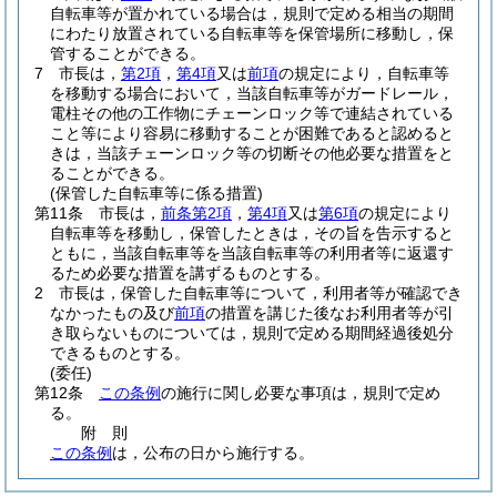
自転車等が置かれている場合は，規則で定める相当の期間
にわたり放置されている自転車等を保管場所に移動し，保
管することができる。
7
市長は，
第2項
，
第4項
又は
前項
の規定により，自転車等
を移動する場合において，当該自転車等がガードレール，
電柱その他の工作物にチェーンロック等で連結されている
こと等により容易に移動することが困難であると認めると
きは，当該チェーンロック等の切断その他必要な措置をと
ることができる。
(保管した自転車等に係る措置)
第11条
市長は，
前条第2項
，
第4項
又は
第6項
の規定により
自転車等を移動し，保管したときは，その旨を告示すると
ともに，当該自転車等を当該自転車等の利用者等に返還す
るため必要な措置を講ずるものとする。
2
市長は，保管した自転車等について，利用者等が確認でき
なかったもの及び
前項
の措置を講じた後なお利用者等が引
き取らないものについては，規則で定める期間経過後処分
できるものとする。
(委任)
第12条
この条例
の施行に関し必要な事項は，規則で定め
る。
附
則
この条例
は，公布の日から施行する。