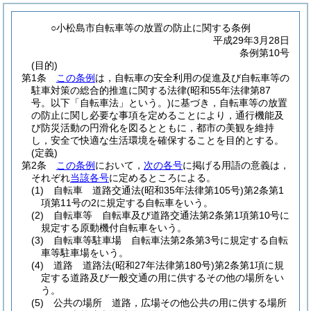
○小松島市自転車等の放置の防止に関する条例
平成29年3月28日
条例第10号
(目的)
第1条
この条例
は，自転車の安全利用の促進及び自転車等の
駐車対策の総合的推進に関する法律
(昭和55年法律第87
号。以下「自転車法」という。)
に基づき，自転車等の放置
の防止に関し必要な事項を定めることにより，通行機能及
び防災活動の円滑化を図るとともに，都市の美観を維持
し，安全で快適な生活環境を確保することを目的とする。
(定義)
第2条
この条例
において，
次の各号
に掲げる用語の意義は，
それぞれ
当該各号
に定めるところによる。
(1)
自転車 道路交通法
(昭和35年法律第105号)
第2条第1
項第11号の2に規定する自転車をいう。
(2)
自転車等 自転車及び道路交通法第2条第1項第10号に
規定する原動機付自転車をいう。
(3)
自転車等駐車場 自転車法第2条第3号に規定する自転
車等駐車場をいう。
(4)
道路 道路法
(昭和27年法律第180号)
第2条第1項に規
定する道路及び一般交通の用に供するその他の場所をい
う。
(5)
公共の場所 道路，広場その他公共の用に供する場所