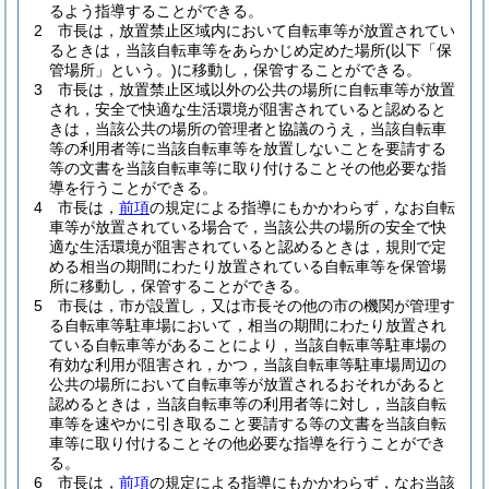
るよう指導することができる。
2
市長は，放置禁止区域内において自転車等が放置されてい
るときは，当該自転車等をあらかじめ定めた場所
(以下「保
管場所」という。)
に移動し，保管することができる。
3
市長は，放置禁止区域以外の公共の場所に自転車等が放置
され，安全で快適な生活環境が阻害されていると認めると
きは，当該公共の場所の管理者と協議のうえ，当該自転車
等の利用者等に当該自転車等を放置しないことを要請する
等の文書を当該自転車等に取り付けることその他必要な指
導を行うことができる。
4
市長は，
前項
の規定による指導にもかかわらず，なお自転
車等が放置されている場合で，当該公共の場所の安全で快
適な生活環境が阻害されていると認めるときは，規則で定
める相当の期間にわたり放置されている自転車等を保管場
所に移動し，保管することができる。
5
市長は，市が設置し，又は市長その他の市の機関が管理す
る自転車等駐車場において，相当の期間にわたり放置され
ている自転車等があることにより，当該自転車等駐車場の
有効な利用が阻害され，かつ，当該自転車等駐車場周辺の
公共の場所において自転車等が放置されるおそれがあると
認めるときは，当該自転車等の利用者等に対し，当該自転
車等を速やかに引き取ること要請する等の文書を当該自転
車等に取り付けることその他必要な指導を行うことができ
る。
6
市長は，
前項
の規定による指導にもかかわらず，なお当該