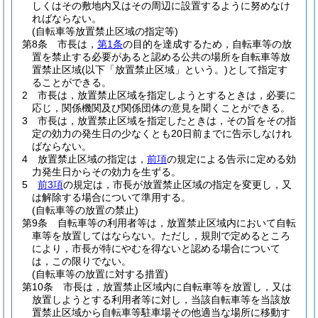
しくはその敷地内又はその周辺に設置するように努めなけ
ればならない。
(自転車等放置禁止区域の指定等)
第8条
市長は，
第1条
の目的を達成するため，自転車等の放
置を禁止する必要があると認める公共の場所を自転車等放
置禁止区域
(以下「放置禁止区域」という。)
として指定す
ることができる。
2
市長は，放置禁止区域を指定しようとするときは，必要に
応じ，関係機関及び関係団体の意見を聞くことができる。
3
市長は，放置禁止区域を指定したときは，その旨をその指
定の効力の発生日の少なくとも20日前までに告示しなけれ
ばならない。
4
放置禁止区域の指定は，
前項
の規定による告示に定める効
力発生日からその効力を生ずる。
5
前3項
の規定は，市長が放置禁止区域の指定を変更し，又
は解除する場合について準用する。
(自転車等の放置の禁止)
第9条
自転車等の利用者等は，放置禁止区域内において自転
車等を放置してはならない。
ただし，規則で定めるところ
により，市長が特にやむを得ないと認める場合について
は，この限りでない。
(自転車等の放置に対する措置)
第10条
市長は，放置禁止区域内に自転車等を放置し，又は
放置しようとする利用者等に対し，当該自転車等を当該放
置禁止区域から自転車等駐車場その他適当な場所に移動す