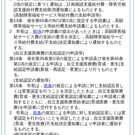
2項の規定に基づく通知は，計画相談支援給付費・障害児相
談支援給付費支給取消通知書によるものとする。
(高額障害福祉サービス等給付費の支給申請等)
第13条
省令第65条の9の2第1項に規定する申請書は，高額
障害福祉サービス等給付費支給申請書によるものとする。
2
市長は，
前項
の申請書の提出があったときは，高額障害福
祉サービス費の支給の要否を決定し，高額障害福祉サービ
ス等給付費支給
(不支給)
決定通知書により通知するものと
する。
(自立支援医療費の支給認定の申請等)
第14条
省令第35条第1項の規定による申請及び省令第45条
第1項の規定による申請は，自立支援医療費
(育成・更生)
支
給認定申請書
(新規・再認定・変更)
により行うものとす
る。
(支給認定の通知等)
第15条
市長は，
前条
の規定による申請に対し支給認定若し
くは変更認定を行うことを決定したときは，自立支援医療
費
(育成・更生)
支給認定
(変更認定)
通知書により申請者に通
知するとともに，自立支援医療受給者証
(育成医療・更生医
療)
を申請者に交付するものとする。
2
市長は，
前条
の規定による申請に対し支給認定若しくは変
更認定を行わないことを決定したときは，自立支援医療費
(育成・更生医療)
不支給決定通知書により申請者に通知す
るものとする。
(申請内容の変更の届出)