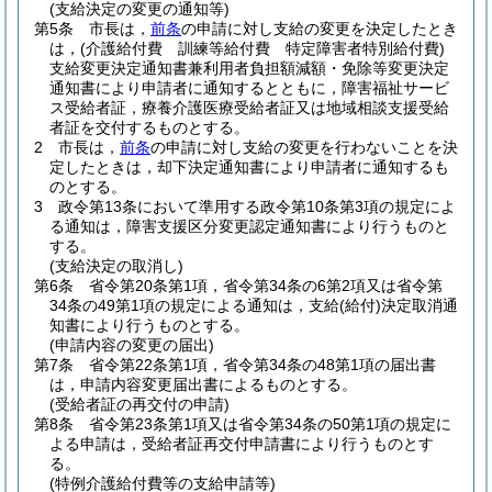
(支給決定の変更の通知等)
第5条
市長は，
前条
の申請に対し支給の変更を決定したとき
は，
(介護給付費 訓練等給付費 特定障害者特別給付費)
支給変更決定通知書兼利用者負担額減額・免除等変更決定
通知書により申請者に通知するとともに，障害福祉サービ
ス受給者証，療養介護医療受給者証又は地域相談支援受給
者証を交付するものとする。
2
市長は，
前条
の申請に対し支給の変更を行わないことを決
定したときは，却下決定通知書により申請者に通知するも
のとする。
3
政令第13条において準用する政令第10条第3項の規定によ
る通知は，障害支援区分変更認定通知書により行うものと
する。
(支給決定の取消し)
第6条
省令第20条第1項，省令第34条の6第2項又は省令第
34条の49第1項の規定による通知は，支給
(給付)
決定取消通
知書により行うものとする。
(申請内容の変更の届出)
第7条
省令第22条第1項，省令第34条の48第1項の届出書
は，申請内容変更届出書によるものとする。
(受給者証の再交付の申請)
第8条
省令第23条第1項又は省令第34条の50第1項の規定に
よる申請は，受給者証再交付申請書により行うものとす
る。
(特例介護給付費等の支給申請等)