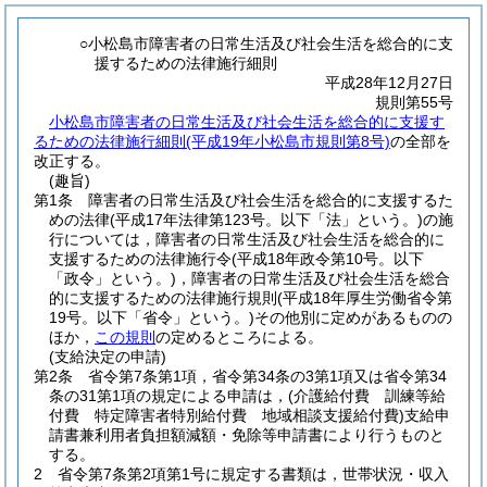
○小松島市障害者の日常生活及び社会生活を総合的に支
援するための法律施行細則
平成28年12月27日
規則第55号
小松島市障害者の日常生活及び社会生活を総合的に支援す
るための法律施行細則(平成19年小松島市規則第8号)
の全部を
改正する。
(趣旨)
第1条
障害者の日常生活及び社会生活を総合的に支援するた
めの法律
(平成17年法律第123号。以下「法」という。)
の施
行については，障害者の日常生活及び社会生活を総合的に
支援するための法律施行令
(平成18年政令第10号。以下
「政令」という。)
，障害者の日常生活及び社会生活を総合
的に支援するための法律施行規則
(平成18年厚生労働省令第
19号。以下「省令」という。)
その他別に定めがあるものの
ほか，
この規則
の定めるところによる。
(支給決定の申請)
第2条
省令第7条第1項，省令第34条の3第1項又は省令第34
条の31第1項の規定による申請は，
(介護給付費 訓練等給
付費 特定障害者特別給付費 地域相談支援給付費)
支給申
請書兼利用者負担額減額・免除等申請書により行うものと
する。
2
省令第7条第2項第1号に規定する書類は，世帯状況・収入