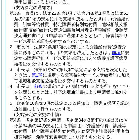
等申告書によるものとする。
(支給決定の通知等)
第3条
市長は，法第22条第1項，法第34条第1項又は法第51
条の7第1項の規定による支給を決定したときは，
(介護給付
費 訓練等給付費 特定障害者特別給付費 地域相談支援
給付費)
支給
(給付)
決定通知書兼利用者負担額減額・免除等
決定通知書により申請者に通知するとともに，障害福祉サ
ービス受給者証を交付するものとする。
2
市長は，法第22条第1項の規定による介護給付費
(療養介
護に係るものに限る。)
の支給を決定したときは，
前項
に規
定する障害福祉サービス受給者証に加えて療養介護医療受
給者証を交付するものとする。
3
市長は，法第51条の7第1項の規定による支給を決定した
ときは，
第1項
に規定する障害福祉サービス受給者証に加え
て地域相談支援受給者証を交付するものとする。
4
市長は，
前条
の規定による申請に対し支給を行わないこと
を決定したときは，却下決定通知書により申請者に通知す
るものとする。
5
政令第10条第3項の規定による通知は，障害支援区分認定
通知書により行うものとする。
(支給決定の変更の申請)
第4条
省令第17条の申請，省令第34の3第4項の届出又は省
令第34条の44の規定による申請は，
(介護給付費 訓練等
給付費 特定障害者特別給付費)
支給変更申請書兼利用者負
担額減額・免除等変更申請により行うものとする。