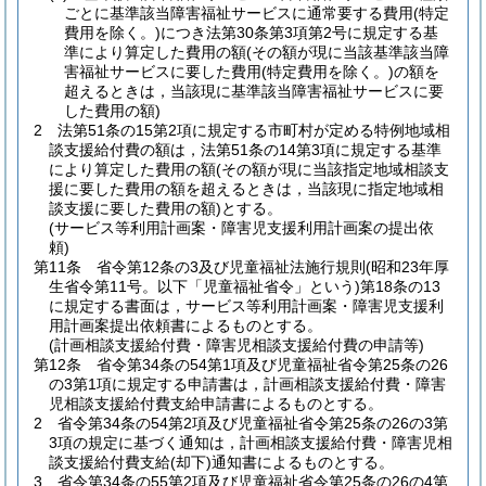
ごとに基準該当障害福祉サービスに通常要する費用
(特定
費用を除く。)
につき法第30条第3項第2号に規定する基
準により算定した費用の額
(その額が現に当該基準該当障
害福祉サービスに要した費用
(特定費用を除く。)
の額を
超えるときは，当該現に基準該当障害福祉サービスに要
した費用の額)
2
法第51条の15第2項に規定する市町村が定める特例地域相
談支援給付費の額は，法第51条の14第3項に規定する基準
により算定した費用の額
(その額が現に当該指定地域相談支
援に要した費用の額を超えるときは，当該現に指定地域相
談支援に要した費用の額)
とする。
(サービス等利用計画案・障害児支援利用計画案の提出依
頼)
第11条
省令第12条の3及び児童福祉法施行規則
(昭和23年厚
生省令第11号。以下「児童福祉省令」という)
第18条の13
に規定する書面は，サービス等利用計画案・障害児支援利
用計画案提出依頼書によるものとする。
(計画相談支援給付費・障害児相談支援給付費の申請等)
第12条
省令第34条の54第1項及び児童福祉省令第25条の26
の3第1項に規定する申請書は，計画相談支援給付費・障害
児相談支援給付費支給申請書によるものとする。
2
省令第34条の54第2項及び児童福祉省令第25条の26の3第
3項の規定に基づく通知は，計画相談支援給付費・障害児相
談支援給付費支給
(却下)
通知書によるものとする。
3
省令第34条の55第2項及び児童福祉省令第25条の26の4第