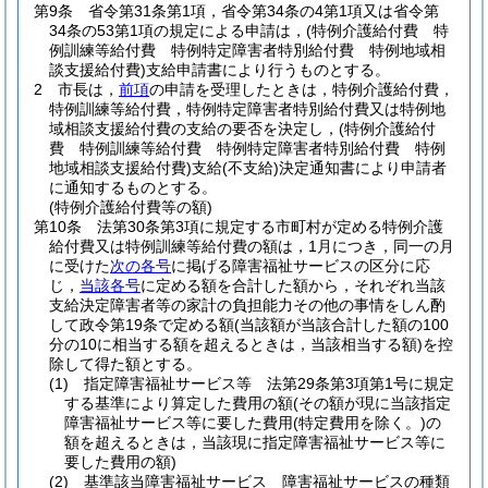
第9条
省令第31条第1項，省令第34条の4第1項又は省令第
34条の53第1項の規定による申請は，
(特例介護給付費 特
例訓練等給付費 特例特定障害者特別給付費 特例地域相
談支援給付費)
支給申請書により行うものとする。
2
市長は，
前項
の申請を受理したときは，特例介護給付費，
特例訓練等給付費，特例特定障害者特別給付費又は特例地
域相談支援給付費の支給の要否を決定し，
(特例介護給付
費 特例訓練等給付費 特例特定障害者特別給付費 特例
地域相談支援給付費)
支給
(不支給)
決定通知書により申請者
に通知するものとする。
(特例介護給付費等の額)
第10条
法第30条第3項に規定する市町村が定める特例介護
給付費又は特例訓練等給付費の額は，1月につき，同一の月
に受けた
次の各号
に掲げる障害福祉サービスの区分に応
じ，
当該各号
に定める額を合計した額から，それぞれ当該
支給決定障害者等の家計の負担能力その他の事情をしん酌
して政令第19条で定める額
(当該額が当該合計した額の100
分の10に相当する額を超えるときは，当該相当する額)
を控
除して得た額とする。
(1)
指定障害福祉サービス等 法第29条第3項第1号に規定
する基準により算定した費用の額
(その額が現に当該指定
障害福祉サービス等に要した費用
(特定費用を除く。)
の
額を超えるときは，当該現に指定障害福祉サービス等に
要した費用の額)
(2)
基準該当障害福祉サービス 障害福祉サービスの種類