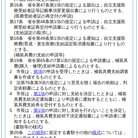
第16条
省令第47条第1項の規定による届出は，自立支援医
療受給者証等記載事項変更届出書により行うものとする。
(医療受給者証の再交付の申請)
第17条
省令第48条第1項の規定による申請は，自立支援医
療受給者証再交付申請書により行うものとする。
(支給認定の取消し)
第18条
省令第49条第1項の規定による通知は，自立支援医
療費
(育成・更生医療)
支給認定取消通知書により行うもの
とする。
(補装具費の支給の申請等)
第19条
省令第65条の7第1項の規定による申請書は，補装具
費
(購入・修理)
支給申請書によるものとする。
2
市長は，
前項
の申請を受理したときは，補装具費支給調査
書を作成するものとする。
3
法第76条第3項の規定により意見を聴く場合の依頼は，判
定依頼書によるものとする。
4
市長は，
第1項
の申請に対し支給を決定したときは，補装
具費支給決定通知書により申請者に通知するとともに，補
装具費支給券を交付するものとする。
5
市長は，
第1項
の申請に対し支給を行わないことを決定し
たときは，補装具費支給却下決定通知書により申請者に通
知するものとする。
(書類等の様式)
第20条
この規則
に規定する書類その他の
様式
については，