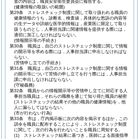
置の内容は，職員安全衛生委員会に報告する。
(健康情報の取扱いの範囲)
第29条
ストレスチェック制度に関して取り扱われる職員の
健康情報のうち，診断名，検査値，具体的な愁訴の内容等
の生データや詳細な医学的情報は，産業医に限定して取り
扱うものとし，人事担当課に関連情報を提供する際には，
適切に加工しなければならない。
(情報開示等の手続き)
第30条
職員は，自己のストレスチェック制度に関して情報
の開示等を求める際には，人事担当課に申出しなければな
らない。
(苦情申し立ての手続き)
第31条
職員は，自己のストレスチェック制度に関する情報
の開示等について苦情の申し立てを行う際には，人事担当
課に申出しなければならない。
(守秘義務)
第32条
職員からの情報開示等や苦情申し立てに対応する人
事担当職員は，それらの職務を通じて知り得た職員の秘密
(ストレスチェックの結果その他の職員の健康情報)
を，他
人に漏らしてはならない。
(市が行わない行為)
第33条
市は，庁内掲示板に次の内容を掲示するほか，この
訓令を職員に配布することにより，ストレスチェック制度
に関して，次の行為を行わないことを職員に周知する。
(1)
ストレスチェック結果に基づき，医師による面接指導