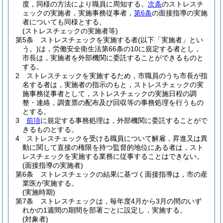
度，同様の方法により職員に周知する。
次条
のストレスチ
ェックの実施者，実施事務従事者，
第6条
の面接指導の実施
者についても同様とする。
(ストレスチェックの実施者等)
第5条
ストレスチェックを実施する者
(以下「実施者」とい
う。)
は，労働安全衛生法第66条の10に規定する者とし，
市長は，実施者を外部機関に委託することができるものと
する。
2
ストレスチェックを実施するため，市職員のうち市長が指
名する者は，実施者の指示のもと，ストレスチェックの実
施事務従事者として，ストレスチェックの実施日程の調
整・連絡，調査票の配布及び回収等の事務処理を行うもの
とする。
3
前項
に規定する事務処理は，外部機関に委託することがで
きるものとする。
4
ストレスチェックを受ける職員について解雇，昇進又は異
動に関して直接の権限を持つ監督的地位にある者は，スト
レスチェックを実施する業務に従事することはできない。
(面接指導の実施者)
第6条
ストレスチェックの結果に基づく面接指導は，市の産
業医が実施する。
(実施時期)
第7条
ストレスチェックは，毎年度4月から3月の間のいず
れかの1週間の期間を部署ごとに設定し，実施する。
(対象者)