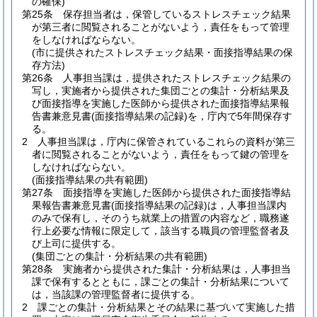
の確保)
第25条
保存担当者は，保管しているストレスチェック結果
が第三者に閲覧されることがないよう，責任をもって管理
をしなければならない。
(市に提供されたストレスチェック結果・面接指導結果の保
存方法)
第26条
人事担当課は，提供されたストレスチェック結果の
写し，実施者から提供された集団ごとの集計・分析結果及
び面接指導を実施した医師から提供された面接指導結果報
告書兼意見書
(面接指導結果の記録)
を，庁内で5年間保存す
る。
2
人事担当課は，庁内に保管されているこれらの資料が第三
者に閲覧されることがないよう，責任をもって鍵の管理を
しなければならない。
(面接指導結果の共有範囲)
第27条
面接指導を実施した医師から提供された面接指導結
果報告書兼意見書
(面接指導結果の記録)
は，人事担当課内
のみで保有し，そのうち就業上の措置の内容など，職務遂
行上必要な情報に限定して，該当する職員の管理監督者及
び上司に提供する。
(集団ごとの集計・分析結果の共有範囲)
第28条
実施者から提供された集計・分析結果は，人事担当
課で保有するとともに，課ごとの集計・分析結果について
は，当該課の管理監督者に提供する。
2
課ごとの集計・分析結果とその結果に基づいて実施した措