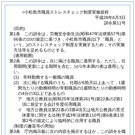
○小松島市職員ストレスチェック制度実施規程
平成28年6月3日
訓令第11号
(目的)
第1条
この訓令は，労働安全衛生法
(昭和47年法律第57号)
第
66条の10の規定に基づき，小松島市職員
(以下「職員」と
いう。)
のストレスチェック制度を実施するため，その実施
方法等を定めるものとする。
(適用範囲)
第2条
この訓令は，次に掲げる職員に適用する。
ただし，任
用期間
(更新による期間を含む。)
が1年未満の者は適用しな
い。
(1)
常時勤務する一般職の職員
(2)
次に掲げる職員のうち，任期が6箇月以上あって，1週
間当たりの勤務時間が常勤職員の1週間当たりの勤務時間
の4分の3以上であるもの
ア
地方公務員法
(昭和25年法律第261号)
第22条の2第1
項に規定する会計年度任用職員
イ
地方公務員法第22条の3第4項又は地方公務員の育児
休業等に関する法律
(平成3年法律第110号)
第6条第1項
第2号の規定により臨時的に任用する職員
(制度の趣旨等の周知)
第3条
庁内掲示板に次の内容を掲示するほか，この訓令を職