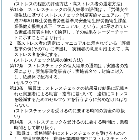
(ストレスの程度の評価方法・高ストレス者の選定方法)
第11条
ストレスチェックの個人結果の評価は，「労働安全
衛生法に基づくストレスチェック制度実施マニュアル」
(平
成27年5月厚生労働省労働基準局安全衛生部労働衛生課産
業保健支援室)
(以下「マニュアル」という。)
に示されてい
る素点換算表を用いて換算し，その結果をレーダーチャー
トに示すことにより行う。
2
高ストレス者の選定は，マニュアルに示されている「評価
基準の例
(その1)
」に準拠し，実施者の意見を踏まえて，高
ストレス者を決定する。
(ストレスチェック結果の通知方法)
第12条
ストレスチェックの個人結果の通知は，実施者の指
示により，実施事務従事者が，実施者名で，封筒に封入
し，紙媒体で配布する。
(セルフケア)
第13条
職員は，ストレスチェックの結果及び結果に記載さ
れた実施者による助言・指導に基づいて，適切にストレス
を軽減するためのセルフケアを行うように努めなければな
らない。
(ストレスチェックを受けるのに要する時間の賃金の取扱
い)
第14条
ストレスチェックを受けるのに要する時間は，業務
時間として取り扱う。
2
職員は，業務時間中にストレスチェックを受けるものと
し，管理監督者は，職員が業務時間中にストレスチェック