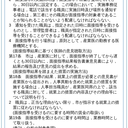
ら，30日以内に設定する。
この場合において，実施事務従
事者は，電話で該当する職員に実施日時及び場所を通知す
る場合は，第三者にその職員が面接指導の対象者であるこ
とが知られることがないよう配慮しなければならない。
3
通知を受けた職員は，指定された日時に面接指導を受ける
ものとし，管理監督者は，職員が指定された日時に面接指
導を受けることができるよう配慮しなければならない。
4
面接指導を行う場所は，原則として，産業医の勤務する医
療機関とする。
(面接指導結果に基づく医師の意見聴取方法)
第17条
市は，産業医に対して，面接指導が終了してから遅
くとも30日以内に，面接指導結果報告書兼意見書により，
結果の報告及び意見の提出を求める。
(面接指導結果を踏まえた措置の実施方法)
第18条
面接指導の結果，就業上の措置が必要との意見書が
産業医から提出され，人事異動を含めた就業上の措置を実
施する場合は，人事担当職員が，産業医同席の上で，該当
する職員に対して，就業上の措置の内容及びその理由等に
ついて説明を行う。
2
職員は，正当な理由がない限り，市が指示する就業上の措
置に従わなければならない。
(面接指導を受けるのに要する時間の賃金の取扱い)
第19条
面接指導を受けるのに要する時間は，業務時間とし
て取り扱う。