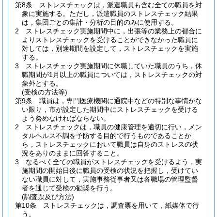
第8条
ストレスチェックは，派遣職員も含む全ての職員を対
象に実施する。
ただし，派遣職員のストレスチェック結果
は，集団ごとの集計・分析の目的のみに使用する。
2
ストレスチェック実施期間中に，出張等の業務上の都合に
よりストレスチェックを受けることができなかった職員に
対しては，別途期間を設定して，ストレスチェックを実施
する。
3
ストレスチェック実施期間に休職していた職員のうち，休
職期間が1月以上の職員については，ストレスチェックの対
象外とする。
(受検の方法等)
第9条
職員は，専門医療機関に通院中などの特別な事情がな
い限り，市が設定した期間中にストレスチェックを受ける
よう努めなければならない。
2
ストレスチェックは，職員の健康管理を適切に行い，メン
タルヘルス不調を予防する目的で行うものであることか
ら，ストレスチェックにおいて職員は自身のストレスの状
況をありのままに回答すること。
3
なるべく全ての職員がストレスチェックを受けるよう，実
施期間の開始日後に職員の受検の状況を把握し，受けてい
ない職員に対して，実施事務従事者又は各職場の管理監督
者を通じて受検の勧奨を行う。
(調査票及び方法)
第10条
ストレスチェックは，調査票を用いて，紙媒体で行
う。