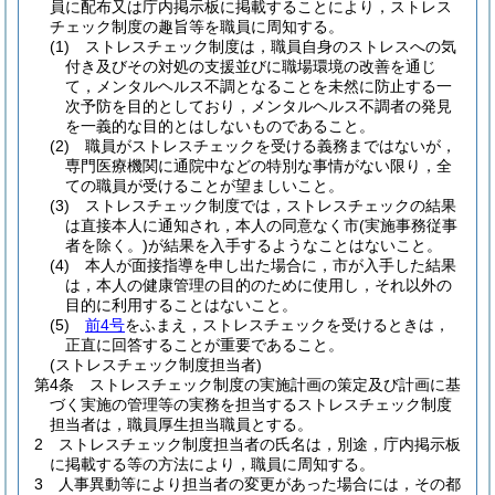
員に配布又は庁内掲示板に掲載することにより，ストレス
チェック制度の趣旨等を職員に周知する。
(1)
ストレスチェック制度は，職員自身のストレスへの気
付き及びその対処の支援並びに職場環境の改善を通じ
て，メンタルヘルス不調となることを未然に防止する一
次予防を目的としており，メンタルヘルス不調者の発見
を一義的な目的とはしないものであること。
(2)
職員がストレスチェックを受ける義務まではないが，
専門医療機関に通院中などの特別な事情がない限り，全
ての職員が受けることが望ましいこと。
(3)
ストレスチェック制度では，ストレスチェックの結果
は直接本人に通知され，本人の同意なく市
(実施事務従事
者を除く。)
が結果を入手するようなことはないこと。
(4)
本人が面接指導を申し出た場合に，市が入手した結果
は，本人の健康管理の目的のために使用し，それ以外の
目的に利用することはないこと。
(5)
前4号
をふまえ，ストレスチェックを受けるときは，
正直に回答することが重要であること。
(ストレスチェック制度担当者)
第4条
ストレスチェック制度の実施計画の策定及び計画に基
づく実施の管理等の実務を担当するストレスチェック制度
担当者は，職員厚生担当職員とする。
2
ストレスチェック制度担当者の氏名は，別途，庁内掲示板
に掲載する等の方法により，職員に周知する。
3
人事異動等により担当者の変更があった場合には，その都