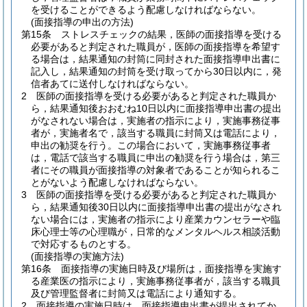
を受けることができるよう配慮しなければならない。
(面接指導の申出の方法)
第15条
ストレスチェックの結果，医師の面接指導を受ける
必要があると判定された職員が，医師の面接指導を希望す
る場合は，結果通知の封筒に同封された面接指導申出書に
記入し，結果通知の封筒を受け取ってから30日以内に，発
信者あてに送付しなければならない。
2
医師の面接指導を受ける必要があると判定された職員か
ら，結果通知後おおむね10日以内に面接指導申出書の提出
がなされない場合は，実施者の指示により，実施事務従事
者が，実施者名で，該当する職員に封筒又は電話により，
申出の勧奨を行う。
この場合において，実施事務従事者
は，電話で該当する職員に申出の勧奨を行う場合は，第三
者にその職員が面接指導の対象者であることが知られるこ
とがないよう配慮しなければならない。
3
医師の面接指導を受ける必要があると判定された職員か
ら，結果通知後30日以内に面接指導申出書の提出がなされ
ない場合には，実施者の指示により産業カウンセラーや臨
床心理士等の心理職が，日常的なメンタルヘルス相談活動
で対応するものとする。
(面接指導の実施方法)
第16条
面接指導の実施日時及び場所は，面接指導を実施す
る産業医の指示により，実施事務従事者が，該当する職員
及び管理監督者に封筒又は電話により通知する。
2
面接指導の実施日時は，面接指導申出書が提出されてか