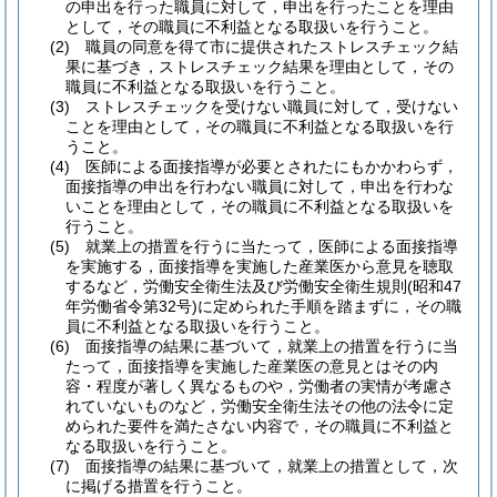
の申出を行った職員に対して，申出を行ったことを理由
として，その職員に不利益となる取扱いを行うこと。
(2)
職員の同意を得て市に提供されたストレスチェック結
果に基づき，ストレスチェック結果を理由として，その
職員に不利益となる取扱いを行うこと。
(3)
ストレスチェックを受けない職員に対して，受けない
ことを理由として，その職員に不利益となる取扱いを行
うこと。
(4)
医師による面接指導が必要とされたにもかかわらず，
面接指導の申出を行わない職員に対して，申出を行わな
いことを理由として，その職員に不利益となる取扱いを
行うこと。
(5)
就業上の措置を行うに当たって，医師による面接指導
を実施する，面接指導を実施した産業医から意見を聴取
するなど，労働安全衛生法及び労働安全衛生規則
(昭和47
年労働省令第32号)
に定められた手順を踏まずに，その職
員に不利益となる取扱いを行うこと。
(6)
面接指導の結果に基づいて，就業上の措置を行うに当
たって，面接指導を実施した産業医の意見とはその内
容・程度が著しく異なるものや，労働者の実情が考慮さ
れていないものなど，労働安全衛生法その他の法令に定
められた要件を満たさない内容で，その職員に不利益と
なる取扱いを行うこと。
(7)
面接指導の結果に基づいて，就業上の措置として，次
に掲げる措置を行うこと。