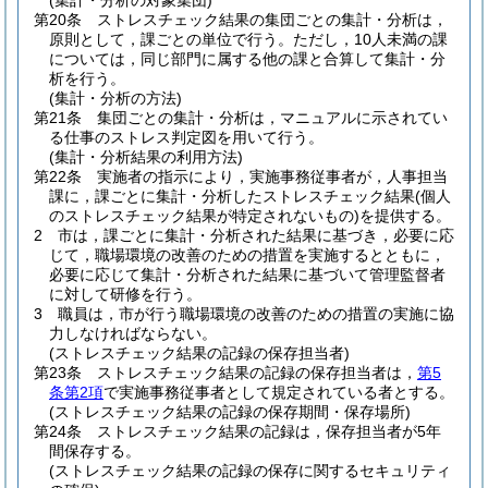
(集計・分析の対象集団)
第20条
ストレスチェック結果の集団ごとの集計・分析は，
原則として，課ごとの単位で行う。
ただし，10人未満の課
については，同じ部門に属する他の課と合算して集計・分
析を行う。
(集計・分析の方法)
第21条
集団ごとの集計・分析は，マニュアルに示されてい
る仕事のストレス判定図を用いて行う。
(集計・分析結果の利用方法)
第22条
実施者の指示により，実施事務従事者が，人事担当
課に，課ごとに集計・分析したストレスチェック結果
(個人
のストレスチェック結果が特定されないもの)
を提供する。
2
市は，課ごとに集計・分析された結果に基づき，必要に応
じて，職場環境の改善のための措置を実施するとともに，
必要に応じて集計・分析された結果に基づいて管理監督者
に対して研修を行う。
3
職員は，市が行う職場環境の改善のための措置の実施に協
力しなければならない。
(ストレスチェック結果の記録の保存担当者)
第23条
ストレスチェック結果の記録の保存担当者は，
第5
条第2項
で実施事務従事者として規定されている者とする。
(ストレスチェック結果の記録の保存期間・保存場所)
第24条
ストレスチェック結果の記録は，保存担当者が5年
間保存する。
(ストレスチェック結果の記録の保存に関するセキュリティ