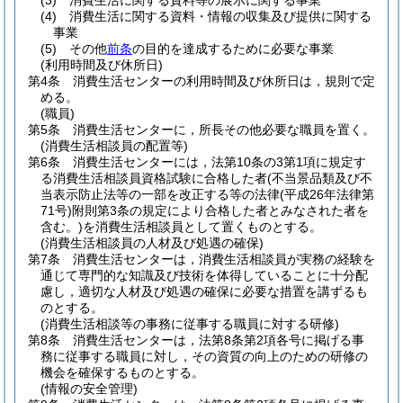
(3)
消費生活に関する資料等の展示に関する事業
(4)
消費生活に関する資料・情報の収集及び提供に関する
事業
(5)
その他
前条
の目的を達成するために必要な事業
(利用時間及び休所日)
第4条
消費生活センターの利用時間及び休所日は，規則で定
める。
(職員)
第5条
消費生活センターに，所長その他必要な職員を置く。
(消費生活相談員の配置等)
第6条
消費生活センターには，法第10条の3第1項に規定す
る消費生活相談員資格試験に合格した者
(不当景品類及び不
当表示防止法等の一部を改正する等の法律
(平成26年法律第
71号)
附則第3条の規定により合格した者とみなされた者を
含む。)
を消費生活相談員として置くものとする。
(消費生活相談員の人材及び処遇の確保)
第7条
消費生活センターは，消費生活相談員が実務の経験を
通じて専門的な知識及び技術を体得していることに十分配
慮し，適切な人材及び処遇の確保に必要な措置を講ずるも
のとする。
(消費生活相談等の事務に従事する職員に対する研修)
第8条
消費生活センターは，法第8条第2項各号に掲げる事
務に従事する職員に対し，その資質の向上のための研修の
機会を確保するものとする。
(情報の安全管理)