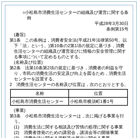
○小松島市消費生活センターの組織及び運営に関する条
例
平成28年3月30日
条例第15号
(趣旨)
第1条
この条例は，消費者安全法
(平成21年法律第50号。以
下「法」という。)
第10条の2第1項の規定に基づき，消費
生活センターの組織及び運営並びに情報の安全管理に関す
る事項について定めるものとする。
(名称及び位置)
第2条
法第10条第2項の規定に基づき，消費者の利益を守
り，市民の消費生活の安定及び向上を図るため，消費生活
センターを設置する。
2
消費生活センターの名称及び位置は，次のとおりとする。
名称
位置
小松島市消費生活センター
小松島市横須町1番1号
(事業)
第3条
小松島市消費生活センターは，次に掲げる事業を行
う。
(1)
消費生活に関する相談及び苦情の処理に関する事業
(2)
消費者啓発のための講習会，講演会等の開催事業