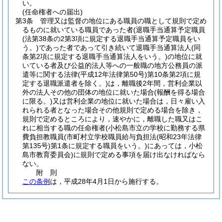
い。
(任命権者への届出)
第3条
管理又は監督の地位にある職員の職として規則で定め
るものに就いている職員であった者
(退職手当通算予定職員
(法第38条の2第3項に規定する退職手当通算予定職員をい
う。)
であった者であって引き続いて退職手当通算法人
(同
条第2項に規定する退職手当通算法人をいう。)
の地位に就
いている者及び公益的法人等への一般職の地方公務員の派
遣等に関する法律
(平成12年法律第50号)
第10条第2項に規
定する退職派遣者を除く。)
は，離職後2年間，営利企業以
外の法人その他の団体の地位に就いた場合
(報酬を得る場合
に限る。)
又は営利企業の地位に就いた場合は，日々雇い入
れられる者となった場合その他規則で定める場合を除き，
規則で定めるところにより，速やかに，離職した職又はこ
れに相当する職の任命権者
(小松島市立の学校に勤務する県
費負担教職員
(市町村立学校職員給与負担法
(昭和23年法律
第135号)
第1条に規定する職員をいう。)
にあっては，小松
島市教育委員会)
に規則で定める事項を届け出なければなら
ない。
附
則
この条例
は，平成28年4月1日から施行する。