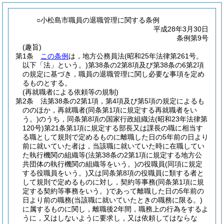
○小松島市職員の退職管理に関する条例
平成28年3月30日
条例第9号
(趣旨)
第1条
この条例
は，地方公務員法
(昭和25年法律第261号。
以下「法」という。)
第38条の2第8項及び第38条の6第2項
の規定に基づき，職員の退職管理に関し必要な事項を定め
るものとする。
(再就職者による依頼等の規制)
第2条
法第38条の2第1項，第4項及び第5項の規定によるも
ののほか，再就職者
(同条第1項に規定する再就職者をい
う。)
のうち，同条第8項の国家行政組織法
(昭和23年法律第
120号)
第21条第1項に規定する部長又は課長の職に相当す
る職として規則で定めるものに離職した日の5年前の日より
前に就いていた者は，当該職に就いていた時に在職してい
た執行機関の組織等
(法第38条の2第1項に規定する地方公
共団体の執行機関の組織等をいう。)
の役職員
(同項に規定
する役職員をいう。)
又は同条第8項の役職員に類する者と
して規則で定めるものに対し，契約等事務
(同条第1項に規
定する契約等事務をいう。)
であって離職した日の5年前の
日より前の職務
(当該職に就いていたときの職務に限る。)
に属するものに関し，離職後2年間，職務上の行為をするよ
うに，又はしないように要求し，又は依頼してはならな