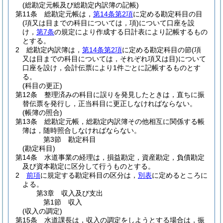
(総勘定元帳及び総勘定内訳簿の記帳)
第11条
総勘定元帳は，
第14条第2項
に定める勘定科目の目
(項又は目までの科目については，項)
について口座を設
け，
第7条
の規定により作成する日計表により記帳するもの
とする。
2
総勘定内訳簿は，
第14条第2項
に定める勘定科目の節
(項
又は目までの科目については，それぞれ項又は目)
について
口座を設け，会計伝票により1件ごとに記帳するものとす
る。
(科目の更正)
第12条
整理済みの科目に誤りを発見したときは，直ちに振
替伝票を発行し，正当科目に更正しなければならない。
(帳簿の照合)
第13条
総勘定元帳，総勘定内訳簿その他相互に関係する帳
簿は，随時照合しなければならない。
第3節
勘定科目
(勘定科目)
第14条
水道事業の経理は，損益勘定，資産勘定，負債勘定
及び資本勘定に区分して行うものとする。
2
前項
に規定する勘定科目の区分は，
別表
に定めるところに
よる。
第3章
収入及び支出
第1節
収入
(収入の調定)
第15条
水道課長は，収入の調定をしようとする場合は，振