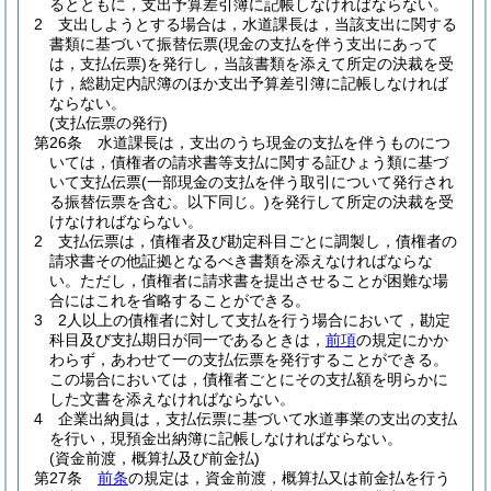
るとともに，支出予算差引簿に記帳しなければならない。
2
支出しようとする場合は，水道課長は，当該支出に関する
書類に基づいて振替伝票
(現金の支払を伴う支出にあって
は，支払伝票)
を発行し，当該書類を添えて所定の決裁を受
け，総勘定内訳簿のほか支出予算差引簿に記帳しなければ
ならない。
(支払伝票の発行)
第26条
水道課長は，支出のうち現金の支払を伴うものにつ
いては，債権者の請求書等支払に関する証ひょう類に基づ
いて支払伝票
(一部現金の支払を伴う取引について発行され
る振替伝票を含む。以下同じ。)
を発行して所定の決裁を受
けなければならない。
2
支払伝票は，債権者及び勘定科目ごとに調製し，債権者の
請求書その他証拠となるべき書類を添えなければならな
い。
ただし，債権者に請求書を提出させることが困難な場
合にはこれを省略することができる。
3
2人以上の債権者に対して支払を行う場合において，勘定
科目及び支払期日が同一であるときは，
前項
の規定にかか
わらず，あわせて一の支払伝票を発行することができる。
この場合においては，債権者ごとにその支払額を明らかに
した文書を添えなければならない。
4
企業出納員は，支払伝票に基づいて水道事業の支出の支払
を行い，現預金出納簿に記帳しなければならない。
(資金前渡，概算払及び前金払)
第27条
前条
の規定は，資金前渡，概算払又は前金払を行う