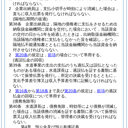
ければならない。
2
企業出納員は，支払小切手が時効により消滅した場合は，
直ちに収入伝票を発行しなければならない。
(隔地払期間の徒過)
第38条
企業出納員は，隔地の債権者に支払をさせるため出
納取扱金融機関に資金を交付した場合において，当該資金
の交付の日から1年を経過したときは，出納取扱金融機関に
当該隔地の債権者に支払をしなかった旨を確認し，かつ，
隔地払不能通知書とともに当該金融機関から当該資金を納
付させなければならない。
2
第20条
の規定は，
前項
の場合について準用する。
(過誤払金の回収)
第39条
水道事業の支出の支払のうち過払又は誤払となった
ものがある場合は，水道課長は，過誤払を証する書類に基
づいて振替伝票を発行し，所定の決裁を受けるとともに，
支出予算差引簿又は収入予算差引簿に記帳しなければなら
ない。
2
第16条
から
第18条
まで及び
第20条
の規定は，
前項
の過誤
払金の回収について準用する。
(債務免除等)
第40条
水道課長は，債務免除，時効等により債務が消滅し
た場合は，当該債務の消滅を証する書類に基づいて振替伝
票又は収入伝票を発行し，管理者の決裁を受けなければな
らない。
第4章
預り金及び預り有価証券