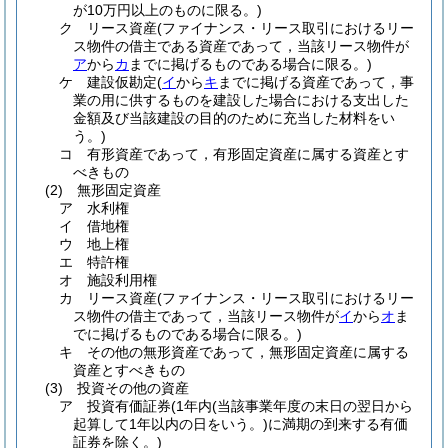
が10万円以上のものに限る。)
ク
リース資産
(ファイナンス・リース取引におけるリー
ス物件の借主である資産であって，当該リース物件が
ア
から
カ
までに掲げるものである場合に限る。)
ケ
建設仮勘定
(
イ
から
キ
までに掲げる資産であって，事
業の用に供するものを建設した場合における支出した
金額及び当該建設の目的のために充当した材料をい
う。)
コ
有形資産であって，有形固定資産に属する資産とす
べきもの
(2)
無形固定資産
ア
水利権
イ
借地権
ウ
地上権
エ
特許権
オ
施設利用権
カ
リース資産
(ファイナンス・リース取引におけるリー
ス物件の借主であって，当該リース物件が
イ
から
オ
ま
でに掲げるものである場合に限る。)
キ
その他の無形資産であって，無形固定資産に属する
資産とすべきもの
(3)
投資その他の資産
ア
投資有価証券
(1年内
(当該事業年度の末日の翌日から
起算して1年以内の日をいう。)
に満期の到来する有価
証券を除く。)