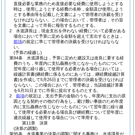
直接必要な業務のため直接必要な経費に使用しようとする
時は，使用しようとする経費の名称，金額及び使用しよう
とする事由等を記載した文書によって管理者の決裁を受け
なければならない。
この場合において，管理者は，その旨
を文書によって市長に報告するものとする。
2
水道課長は，現金支出を伴わない経費について必要がある
場合において予算に定める金額を超えて支出するときは，
前項
の規定に準じて管理者の決裁を受けなければならな
い。
(予算の繰越し)
第94条
水道課長は，予算に定めた建設又は改良に要する経
費のうち，年度内に支払義務が生じなかったものについて
翌年度に繰り越して使用する必要がある場合においては，
繰越計算書
(継続費に係るものにあっては，継続費繰越計算
書)
を作成して5月25日までに管理者の決裁を受けなければ
ならない。
この場合において，管理者は，当該繰越計算書
を5月31日までに市長に提出するものとする。
2
前項
の規定は，支出予算の金額のうち，年度内に支出の原
因となる契約その他の行為をし，避け難い事故のため年度
内に支払義務が生じなかったものについて翌年度に繰り越
して使用する必要がある場合及び継続費について翌年度に
逓次繰越して使用する場合について準用する。
第11章
決算
(決算の調製)
第95条
水道事業の決算の調製に関する事務は，水道課長が