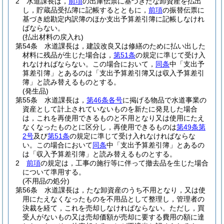
2
水道課長は，
前項
の出庫伝票に基づきたな卸資産を払出
し，貯蔵品受払簿に記帳するとともに，
前項
の振替伝票に
基づき総勘定内訳簿のほか支出予算差引簿に記帳しなけれ
ばならない。
(払出材料の戻入れ)
第54条
水道課長は，建設改良又は修繕のために払い出した
材料に残品が生じた場合は，
第51条
の規定に準じて受け入
れなければならない。
この場合において，
同条
中「支出予
算差引簿」とあるのは「支出予算差引簿又は収入予算差引
簿」と読み替えるものとする。
(発生品)
第55条
水道課長は，
第46条各号
に掲げる物品で水道事業の
資産として計上されていないものを新たに発見した場合
は，これを再使用できるものと不用となり又は使用にたえ
なくなったものとに区分し，再使用できるものは
第49条第
2号
及び
第51条
の規定に準じて受け入れなければならな
い。
この場合において
同条
中「支出予算差引簿」とあるの
は「収入予算差引簿」と読み替えるものとする。
2
前項
の規定は，工事の施行等に伴って撤去品を生じた場合
について準用する。
(不用品の処分)
第56条
水道課長は，たな卸資産のうち不用となり，又は使
用にたえなくなったものを不用品として整理し，管理者の
決裁を経て，これを売却しなければならない。
ただし，買
受人がないもの又は売却価額が売却に要する費用の額に達