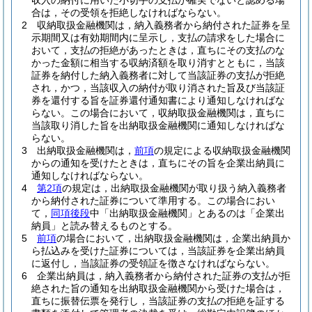
収入の納付に用いた小切手の支払が確実でないと認める場
合は，その受領を拒絶しなければならない。
2
収納取扱金融機関は，納入義務者から納付された証券を呈
示期間又は有効期間内に呈示し，支払の請求をした場合に
おいて，支払の拒絶があったときは，直ちにその支払のな
かった金額に相当する収納済額を取り消すとともに，当該
証券を納付した納入義務者に対して当該証券の支払が拒絶
され，かつ，当該収入の納付が取り消された旨及び当該証
券を還付する旨を証券還付通知書により通知しなければな
らない。
この場合において，収納取扱金融機関は，直ちに
当該取り消した旨を出納取扱金融機関に通知しなければな
らない。
3
出納取扱金融機関は，
前項
の規定による収納取扱金融機関
からの通知を受けたときは，直ちにその旨を企業出納員に
通知しなければならない。
4
第2項
の規定は，出納取扱金融機関が取り扱う納入義務者
から納付された証券について準用する。
この場合におい
て，
同項後段
中「出納取扱金融機関」とあるのは「企業出
納員」と読み替えるものとする。
5
前項
の場合において，出納取扱金融機関は，企業出納員か
ら払込みを受けた証券については，当該証券を企業出納員
に返付し，当該証券の受領証を徴さなければならない。
6
企業出納員は，納入義務者から納付された証券の支払が拒
絶された旨の通知を出納取扱金融機関から受けた場合は，
直ちに振替伝票を発行し，当該証券の支払の拒絶を証する