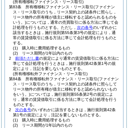
(所有権移転ファイナンス・リース取引)
第83条
所有権移転ファイナンス・リース取引
(ファイナン
ス・リース取引のうち，リース契約上の諸条件に照らし，
リース物件の所有権が借主に移転すると認められるものを
いう。)
については，通常の売買取引に係る方法に準じて会
計処理を行うものとする。
ただし，
次の各号
のいずれかに
該当するときは，施行規則第55条第3号の規定により，通
常の賃貸借取引に係る方法に準じて会計処理を行うものと
する。
(1)
購入時に費用処理するもの
(2)
リース期間が1年以内のもの
2
前項ただし書
の規定により通常の賃貸借取引に係る方法に
準じて会計処理を行うときは，施行規則第42条第1号の規
定により，注記を要しないものとする。
(所有権移転外ファイナンス・リース取引)
第84条
所有権移転外ファイナンス・リース取引
(ファイナン
ス・リース取引のうち，リース契約上の諸条件に照らして
リース物件の所有権が借主に移転すると認められないもの
をいう。)
については，施行規則第55条第2号の規定によ
り，通常の賃貸借取引に係る方法に準じて会計処理を行う
ものとする。
2
次の各号
のいずれかに該当するときは，施行規則第42条
第1号の規定により，注記を要しないものとする。
(1)
購入時に費用処理するもの
(2)
リース期間が1年以内のもの