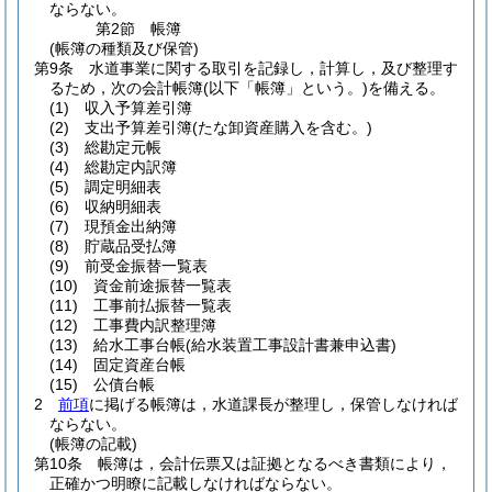
ならない。
第2節
帳簿
(帳簿の種類及び保管)
第9条
水道事業に関する取引を記録し，計算し，及び整理す
るため，次の会計帳簿
(以下「帳簿」という。)
を備える。
(1)
収入予算差引簿
(2)
支出予算差引簿
(たな卸資産購入を含む。)
(3)
総勘定元帳
(4)
総勘定内訳簿
(5)
調定明細表
(6)
収納明細表
(7)
現預金出納簿
(8)
貯蔵品受払簿
(9)
前受金振替一覧表
(10)
資金前途振替一覧表
(11)
工事前払振替一覧表
(12)
工事費内訳整理簿
(13)
給水工事台帳
(給水装置工事設計書兼申込書)
(14)
固定資産台帳
(15)
公債台帳
2
前項
に掲げる帳簿は，水道課長が整理し，保管しなければ
ならない。
(帳簿の記載)
第10条
帳簿は，会計伝票又は証拠となるべき書類により，
正確かつ明瞭に記載しなければならない。