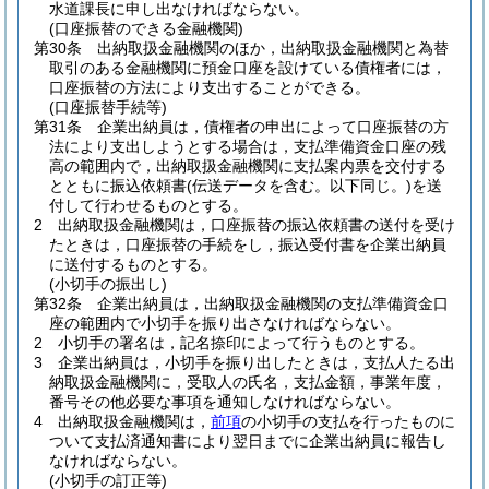
水道課長に申し出なければならない。
(口座振替のできる金融機関)
第30条
出納取扱金融機関のほか，出納取扱金融機関と為替
取引のある金融機関に預金口座を設けている債権者には，
口座振替の方法により支出することができる。
(口座振替手続等)
第31条
企業出納員は，債権者の申出によって口座振替の方
法により支出しようとする場合は，支払準備資金口座の残
高の範囲内で，出納取扱金融機関に支払案内票を交付する
とともに振込依頼書
(伝送データを含む。以下同じ。)
を送
付して行わせるものとする。
2
出納取扱金融機関は，口座振替の振込依頼書の送付を受け
たときは，口座振替の手続をし，振込受付書を企業出納員
に送付するものとする。
(小切手の振出し)
第32条
企業出納員は，出納取扱金融機関の支払準備資金口
座の範囲内で小切手を振り出さなければならない。
2
小切手の署名は，記名捺印によって行うものとする。
3
企業出納員は，小切手を振り出したときは，支払人たる出
納取扱金融機関に，受取人の氏名，支払金額，事業年度，
番号その他必要な事項を通知しなければならない。
4
出納取扱金融機関は，
前項
の小切手の支払を行ったものに
ついて支払済通知書により翌日までに企業出納員に報告し
なければならない。
(小切手の訂正等)