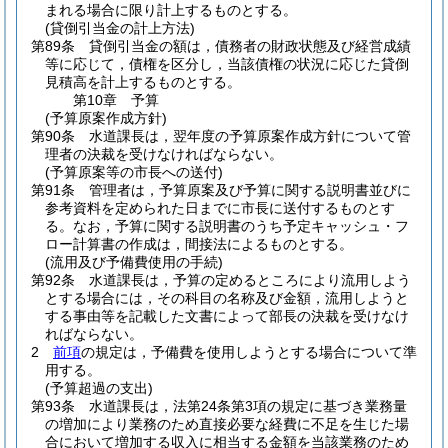
まれる場合に限り計上するものとする。
(貸倒引当金の計上方法)
第89条
貸倒引当金の額は，債務者の財政状態及び経営成績
等に応じて，債権を区分し，当該債権の状況に応じた貸倒
見積高を計上するものとする。
第10章
予算
(予算原案作成方針)
第90条
水道課長は，翌年度の予算原案作成方針について管
理者の決裁を受けなければならない。
(予算原案等の市長への送付)
第91条
管理者は，予算原案及び予算に関する説明書並びに
参考資料を定められた日までに市長に送付するものとす
る。
なお，予算に関する説明書のうち予定キャッシュ・フ
ロー計算書の作成は，間接法によるものとする。
(流用及び予備費使用の手続)
第92条
水道課長は，予算の定めるところにより流用しよう
とする場合には，その科目の名称及び金額，流用しようと
する事由等を記載した文書によって部長の決裁を受けなけ
ればならない。
2
前項
の規定は，予備費を使用しようとする場合について準
用する。
(予算超過の支出)
第93条
水道課長は，法第24条第3項の規定に基づき業務量
の増加により業務のため直接必要な経費に不足を生じた場
合において増加する収入に相当する金額を当該業務のため