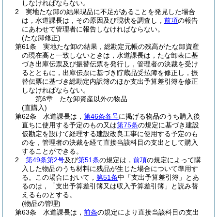
しなければならない。
2
実地たな卸の結果現品に不足があることを発見した場合
は，水道課長は，その原因及び現状を調査し，
前項
の報告
にあわせて管理者に報告しなければならない。
(たな卸修正)
第61条
実地たな卸の結果，総勘定元帳の残高がたな卸資産
の現在高と一致しないときは，水道課長は，たな卸表に基
づき出庫伝票及び振替伝票を発行し，管理者の決裁を受け
るとともに，出庫伝票に基づき貯蔵品受払簿を修正し，振
替伝票に基づき総勘定内訳簿のほか支出予算差引簿を修正
しなければならない。
第6章
たな卸資産以外の物品
(直購入)
第62条
水道課長は，
第46条各号
に掲げる物品のうち購入後
直ちに使用する予定のもの又は
第75条
の規定に基づき建設
仮勘定を設けて経理する建設改良工事に使用する予定のも
のを，管理者の決裁を経て直接当該科目の支出として購入
することができる。
2
第49条第2号
及び
第51条
の規定は，
前項
の規定によって購
入した物品のうち材料に残品が生じた場合について準用す
る。
この場合において，
第51条
中「支出予算差引簿」とあ
るのは，「支出予算差引簿又は収入予算差引簿」と読み替
えるものとする。
(物品の管理)
第63条
水道課長は，
前条
の規定により直接当該科目の支出