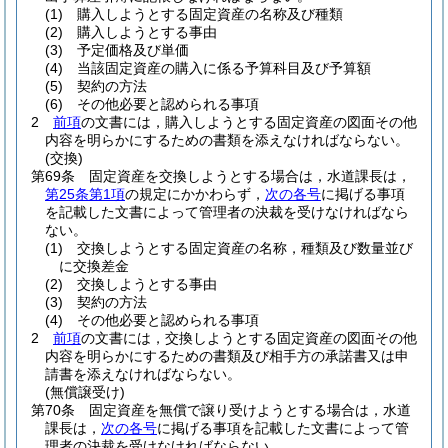
(1)
購入しようとする固定資産の名称及び種類
(2)
購入しようとする事由
(3)
予定価格及び単価
(4)
当該固定資産の購入に係る予算科目及び予算額
(5)
契約の方法
(6)
その他必要と認められる事項
2
前項
の文書には，購入しようとする固定資産の図面その他
内容を明らかにするための書類を添えなければならない。
(交換)
第69条
固定資産を交換しようとする場合は，水道課長は，
第25条第1項
の規定にかかわらず，
次の各号
に掲げる事項
を記載した文書によって管理者の決裁を受けなければなら
ない。
(1)
交換しようとする固定資産の名称，種類及び数量並び
に交換差金
(2)
交換しようとする事由
(3)
契約の方法
(4)
その他必要と認められる事項
2
前項
の文書には，交換しようとする固定資産の図面その他
内容を明らかにするための書類及び相手方の承諾書又は申
請書を添えなければならない。
(無償譲受け)
第70条
固定資産を無償で譲り受けようとする場合は，水道
課長は，
次の各号
に掲げる事項を記載した文書によって管
理者の決裁を受けなければならない。