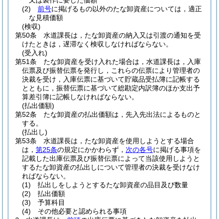
又は製作に要した価額
(2)
前号
に掲げるもの以外のたな卸資産については，適正
な見積価額
(検収)
第50条
水道課長は，たな卸資産の納入又は引渡の通知を受
けたときは，遅滞なく検収しなければならない。
(受入れ)
第51条
たな卸資産を受け入れた場合は，水道課長は，入庫
伝票及び振替伝票を発行し，これらの伝票により管理者の
決裁を受け，入庫伝票に基づいて貯蔵品受払簿に記帳する
とともに，振替伝票に基づいて総勘定内訳簿のほか支出予
算差引簿に記帳しなければならない。
(払出価額)
第52条
たな卸資産の払出価額は，先入先出法によるものと
する。
(払出し)
第53条
水道課長は，たな卸資産を使用しようとする場合
は，
第25条
の規定にかかわらず，
次の各号
に掲げる事項を
記載した出庫伝票及び振替伝票によって当該使用しようと
するたな卸資産の払出しについて管理者の決裁を受けなけ
ればならない。
(1)
払出しをしようとするたな卸資産の品目及び数量
(2)
払出価額
(3)
予算科目
(4)
その他必要と認められる事項