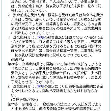
場合について準用する。
この場合において，企業出納員
は，資金前途未精算一覧表及び工事前払未振替一覧表に記
帳しなければならない。
2
資金前渡を受けた者，概算払を受けた者又は前金払を受け
た者は，支払が終わった後，債権額が確定した後又は役務
の提供が完了した後，精算書を作成し，証拠となるべき書
類及び残金がある場合にはその残金を添えて，企業出納員
に提出しなければならない。
3
企業出納員は，
前項
の精算書及び証拠となるべき書類に基
づいて振替伝票，収入伝票又は支払伝票を発行し，当該書
類を添付して所定の決裁を受けるとともに総勘定内訳簿の
ほか支出予算差引簿，資金前途精算一覧表，工事前払振替
一覧表及び現預金出納簿に記帳しなければならない。
(隔地払)
第28条
企業出納員は，隔地にいる債権者に支払をしようと
する場合には，出納取扱金融機関に，出納取扱金融機関を
受取人とする小切手及び債権者の氏名，支払金額，支払日
時，支払場所等を記載した隔地払依頼書を交付し，送金の
手続をさせることができる。
2
企業出納員は，
前項
の規定により出納取扱金融機関に資金
を交付したときは，隔地払受託書を徴さなければならな
い。
(口座振替の申出)
第29条
債権者は，口座振替の方法によって支払を受けよう
とする場合には，債権者登録
(口座振替払)
申請書等により