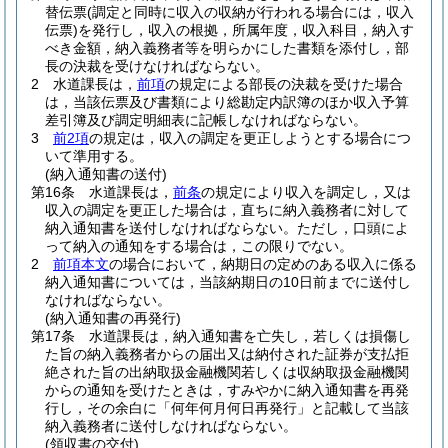
替伝票
(調定と同時に収入の収納が行われる場合には，収入
伝票)
を発行し，収入の根拠，所属年度，収入科目，納入す
べき金額，納入義務者等を明らかにした書類を添付し，部
長の決裁を受けなければならない。
2
水道課長は，
前項
の規定による部長の決裁を受けた場合
は，当該伝票及び書類により総勘定内訳簿のほか収入予算
差引簿及び調定明細表に記帳しなければならない。
3
前2項
の規定は，収入の調定を更正しようとする場合につ
いて準用する。
(納入通知書の送付)
第16条
水道課長は，
前条
の規定により収入を調定し，又は
収入の調定を更正した場合は，直ちに納入義務者に対して
納入通知書を送付しなければならない。
ただし，口頭によ
って納入の通知をする場合は，この限りでない。
2
前項本文
の場合において，納期日の定めのある収入に係る
納入通知書については，当該納期日の10日前までに送付し
なければならない。
(納入通知書の再発行)
第17条
水道課長は，納入通知書を亡失し，若しくは損傷し
た旨の納入義務者からの届出又は納付された証券が支払拒
絶された旨の出納取扱金融機関若しくは収納取扱金融機関
からの通知を受けたときは，すみやかに納入通知書を再発
行し，その余白に「何年何月何日再発行」と記載して当該
納入義務者に送付しなければならない。
(領収書の交付)