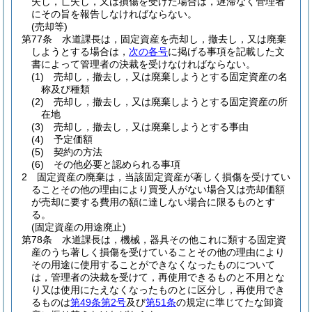
失し，亡失し，又は損傷を受けた場合は，遅滞なく管理者
にその旨を報告しなければならない。
(売却等)
第77条
水道課長は，固定資産を売却し，撤去し，又は廃棄
しようとする場合は，
次の各号
に掲げる事項を記載した文
書によって管理者の決裁を受けなければならない。
(1)
売却し，撤去し，又は廃棄しようとする固定資産の名
称及び種類
(2)
売却し，撤去し，又は廃棄しようとする固定資産の所
在地
(3)
売却し，撤去し，又は廃棄しようとする事由
(4)
予定価額
(5)
契約の方法
(6)
その他必要と認められる事項
2
固定資産の廃棄は，当該固定資産が著しく損傷を受けてい
ることその他の理由により買受人がない場合又は売却価額
が売却に要する費用の額に達しない場合に限るものとす
る。
(固定資産の用途廃止)
第78条
水道課長は，機械，器具その他これに類する固定資
産のうち著しく損傷を受けていることその他の理由により
その用途に使用することができなくなったものについて
は，管理者の決裁を受けて，再使用できるものと不用とな
り又は使用にたえなくなったものとに区分し，再使用でき
るものは
第49条第2号
及び
第51条
の規定に準じてたな卸資