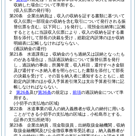
収納した場合について準用する。
(収入伝票の発行等)
第20条
企業出納員は，収入の収納を証する書類に基づいて
収入伝票
(一部現金の収納を含む取引について発行される振
替伝票を含む。以下同じ。)
を発行し，現預金出納簿に記帳
するとともに当該収入伝票により，収入の収納を証する書
類を添付して部長の決裁を受け，総勘定内訳簿のほか収納
明細表に記帳しなければならない。
(過誤納金の還付)
第21条
水道課長は，収納金のうち過納又は誤納となったも
のがある場合は，当該過誤納金について振替伝票を発行
し，過誤納の事由，所属年度，収入科目，還付すべき金額
及び還付すべき納入者を明らかにした書類を添付して部長
の決裁を受けて，その旨を納入者に通知するとともに，総
勘定内訳簿のほか収入予算差引簿又は支出予算差引簿に記
帳しなければならない。
2
第26条
及び
第36条
の規定は，
前項
の過誤納金について準
用する。
(小切手の支払地の区域)
第22条
水道事業の収入の納入義務者が収入の納付に用いる
ことができる小切手の支払地の区域は，小松島市とする。
(証券の支払拒絶等)
第23条
企業出納員，現金取扱員，出納取扱金融機関，収納
取扱金融機関及び公金徴収事務等受託者は，納入義務者が