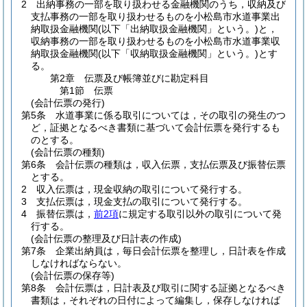
2
出納事務の一部を取り扱わせる金融機関のうち，収納及び
支払事務の一部を取り扱わせるものを小松島市水道事業出
納取扱金融機関
(以下「出納取扱金融機関」という。)
と，
収納事務の一部を取り扱わせるものを小松島市水道事業収
納取扱金融機関
(以下「収納取扱金融機関」という。)
とす
る。
第2章
伝票及び帳簿並びに勘定科目
第1節
伝票
(会計伝票の発行)
第5条
水道事業に係る取引については，その取引の発生のつ
ど，証拠となるべき書類に基づいて会計伝票を発行するも
のとする。
(会計伝票の種類)
第6条
会計伝票の種類は，収入伝票，支払伝票及び振替伝票
とする。
2
収入伝票は，現金収納の取引について発行する。
3
支払伝票は，現金支払の取引について発行する。
4
振替伝票は，
前2項
に規定する取引以外の取引について発
行する。
(会計伝票の整理及び日計表の作成)
第7条
企業出納員は，毎日会計伝票を整理し，日計表を作成
しなければならない。
(会計伝票の保存等)
第8条
会計伝票は，日計表及び取引に関する証拠となるべき
書類は，それぞれの日付によって編集し，保存しなければ