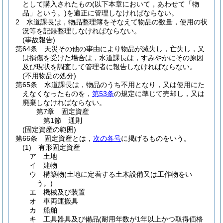
として購入されたもの
(以下本章において，あわせて「物
品」という。)
を適正に管理しなければならない。
2
水道課長は，物品整理簿をそなえて物品の数量，使用の状
況等を記録整理しなければならない。
(事故報告)
第64条
天災その他の事由により物品が滅失し，亡失し，又
は損傷を受けた場合は，水道課長は，すみやかにその原因
及び現状を調査して管理者に報告しなければならない。
(不用物品の処分)
第65条
水道課長は，物品のうち不用となり，又は使用にた
えなくなったものを，
第53条
の規定に準じて売却し，又は
廃棄しなければならない。
第7章
固定資産
第1節
通則
(固定資産の範囲)
第66条
固定資産とは，
次の各号
に掲げるものをいう。
(1)
有形固定資産
ア
土地
イ
建物
ウ
構築物
(土地に定着する土木設備又は工作物をい
う。)
エ
機械及び装置
オ
車両運搬具
カ
船舶
キ
工具器具及び備品
(耐用年数が1年以上かつ取得価格