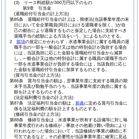
(3)
リース料総額が300万円以下のもの
第9章
引当金
(退職給付引当金の計上方法)
第85条
退職給付引当金の計上は，簡便法
(当該事業年度の末
日において全企業職員
(同日における退職者を除く。)
が自
己の都合により退職するものと仮定した場合に支給すべき
退職手当の総額による方法をいう。)
によるものとする。
2
前項
の規定にかかわらず，水道事業会計に属する職員の退
職手当の一部を一般会計又は他の特別会計が負担する場合
には，当該負担に応じた金額を退職給付引当金から減算
し，一般会計又は他の特別会計に属する職員の退職手当の
一部を水道事業会計が負担する場合には，当該負担に応じ
た金額を退職給付引当金に加算するものとする。
(賞与引当金の計上方法)
第86条
賞与引当金の額は，翌事業年度に支給する職員の期
末手当及び勤勉手当のうち，当該事業年度の負担に属する
額を計上するものとする。
(法定福利費引当金の計上方法)
第87条
法定福利引当金の額は，
前条
に定める賞与引当金に
係る法定福利費の額を計上するものとする。
(修繕引当金の計上方法)
第88条
修繕引当金は，水道事業が所有する設備等に対し毎
事業年度行われる修繕が，事故その他避け難い理由により
行われなかった場合において，当該修繕が事業の継続に不
可欠であるなど，その必要性が当該事業年度に確実に見込