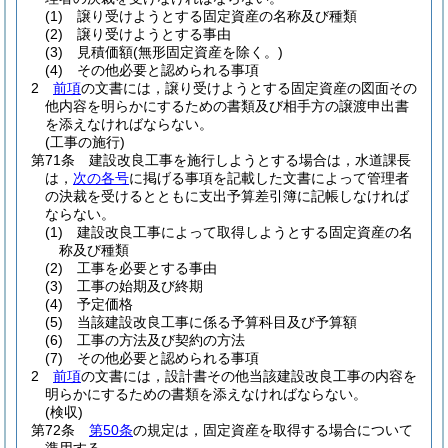
(1)
譲り受けようとする固定資産の名称及び種類
(2)
譲り受けようとする事由
(3)
見積価額
(無形固定資産を除く。)
(4)
その他必要と認められる事項
2
前項
の文書には，譲り受けようとする固定資産の図面その
他内容を明らかにするための書類及び相手方の譲渡申出書
を添えなければならない。
(工事の施行)
第71条
建設改良工事を施行しようとする場合は，水道課長
は，
次の各号
に掲げる事項を記載した文書によって管理者
の決裁を受けるとともに支出予算差引簿に記帳しなければ
ならない。
(1)
建設改良工事によって取得しようとする固定資産の名
称及び種類
(2)
工事を必要とする事由
(3)
工事の始期及び終期
(4)
予定価格
(5)
当該建設改良工事に係る予算科目及び予算額
(6)
工事の方法及び契約の方法
(7)
その他必要と認められる事項
2
前項
の文書には，設計書その他当該建設改良工事の内容を
明らかにするための書類を添えなければならない。
(検収)
第72条
第50条
の規定は，固定資産を取得する場合について