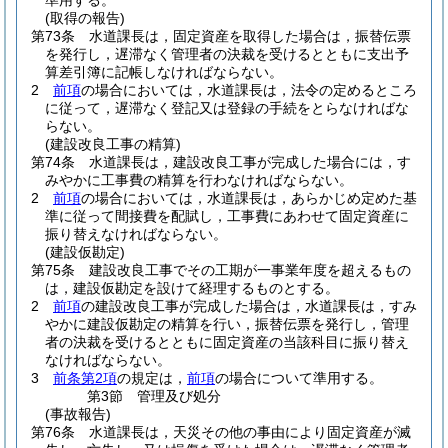
準用する。
(取得の報告)
第73条
水道課長は，固定資産を取得した場合は，振替伝票
を発行し，遅滞なく管理者の決裁を受けるとともに支出予
算差引簿に記帳しなければならない。
2
前項
の場合においては，水道課長は，法令の定めるところ
に従って，遅滞なく登記又は登録の手続をとらなければな
らない。
(建設改良工事の精算)
第74条
水道課長は，建設改良工事が完成した場合には，す
みやかに工事費の精算を行わなければならない。
2
前項
の場合においては，水道課長は，あらかじめ定めた基
準に従って間接費を配賦し，工事費にあわせて固定資産に
振り替えなければならない。
(建設仮勘定)
第75条
建設改良工事でその工期が一事業年度を超えるもの
は，建設仮勘定を設けて経理するものとする。
2
前項
の建設改良工事が完成した場合は，水道課長は，すみ
やかに建設仮勘定の精算を行い，振替伝票を発行し，管理
者の決裁を受けるとともに固定資産の当該科目に振り替え
なければならない。
3
前条第2項
の規定は，
前項
の場合について準用する。
第3節
管理及び処分
(事故報告)
第76条
水道課長は，天災その他の事由により固定資産が滅