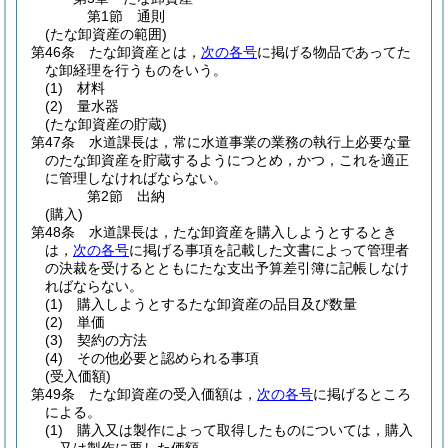
第1節
通則
(たな卸資産の範囲)
第46条
たな卸資産とは，
次の各号
に掲げる物品であってた
な卸経理を行うものをいう。
(1)
材料
(2)
量水器
(たな卸資産の貯蔵)
第47条
水道課長は，常に水道事業の業務の執行上必要な量
のたな卸資産を貯蔵するようにつとめ，かつ，これを適正
に管理しなければならない。
第2節
出納
(購入)
第48条
水道課長は，たな卸資産を購入しようとするとき
は，
次の各号
に掲げる事項を記載した文書によって管理者
の決裁を受けるとともにたな支出予算差引簿に記帳しなけ
ればならない。
(1)
購入しようとするたな卸資産の品目及び数量
(2)
単価
(3)
契約の方法
(4)
その他必要と認められる事項
(受入価額)
第49条
たな卸資産の受入価額は，
次の各号
に掲げるところ
による。
(1)
購入又は製作によって取得したものについては，購入