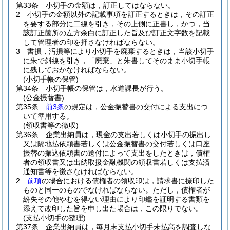
第33条
小切手の金額は，訂正してはならない。
2
小切手の金額以外の記載事項を訂正するときは，その訂正
を要する部分に二線を引き，その上側に正書し，かつ，当
該訂正箇所の左方余白に訂正した旨及び訂正文字数を記載
して管理者の印を押さなければならない。
3
書損，汚損等により小切手を廃棄するときは，当該小切手
に朱で斜線を引き，「廃棄」と朱書してそのまま小切手帳
に残しておかなければならない。
(小切手帳の保管)
第34条
小切手帳の保管は，水道課長が行う。
(公金振替書)
第35条
前3条
の規定は，公金振替書の交付による支出につ
いて準用する。
(領収書等の徴収)
第36条
企業出納員は，現金の支出若しくは小切手の振出し
又は隔地払依頼書若しくは公金振替書の交付若しくは口座
振替の振込依頼書の送付によって支出をしたときは，債権
者の領収書又は出納取扱金融機関の領収書若しくは支払済
通知書等を徴さなければならない。
2
前項
の場合における債権者の領収印は，請求書に捺印した
ものと同一のものでなければならない。
ただし，債権者が
紛失その他やむを得ない理由により印鑑を証明する書類を
添えて改印した旨を申し出た場合は，この限りでない。
(支払小切手の整理)
第37条
企業出納員は，毎月末支払小切手未払高を調査しな