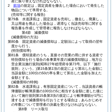
産に振り替えなければならない。
2
前項
の規定は，固定資産を撤去した場合において発生した
物品について準用する。
(売却等に関する報告)
第79条
水道課長は，固定資産を売却し，撤去し，廃棄し，
又は用途を廃止した場合は，遅滞なく当該売却等に関する
報告書を作成して管理者に報告しなければならない。
第4節
減価償却
(減価償却の方法)
第80条
固定資産の減価償却は，定額法によって取得の翌年
度から行う。
(特別償却率)
第81条
償却資産のうち，直接その営業の用に供する資産で
特別償却を行う場合の各事業年度の減価償却額は，地方公
営企業法施行規則
(昭和27年総理府令第73号。以下「施行
規則」という。)
第15条第1項の規定により算出した金額に
当該金額に100分の50の率を乗じて算出した金額を加えた
金額とする。
(減価償却の特例)
第82条
水道課長は，有形固定資産について，当該資産の帳
簿価額が帳簿原価の100分の5に相当する金額に達した後に
おいて施行規則第15条第3項の規定により帳簿価額が1円に
達するまで減価償却を行おうとする場合は，あらかじめそ
の年数について管理者の決裁を受けなければならない。
第8章
リース取引