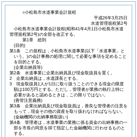
○小松島市水道事業会計規程
平成26年3月25日
水道管理規程第2号
小松島市水道事業会計規程(昭和41年4月1日小松島市水道
管理規程第2号)の全部を改正する。
第1章
総則
(目的)
第1条
この規程は，小松島市水道事業
(以下「水道事業」と
いう。)
の会計事務の処理に関して必要な事項を定めること
を目的とする。
(企業出納員等)
第2条
水道事業に企業出納員及び現金取扱員を置く。
2
企業出納員は，水道課長とする。
3
現金取扱員1人が1日に取り扱うことのできる現金の限度
額は100万円とする。
ただし，管理者が業務の執行上特に
必要があると認めるときは，この限りではない。
(善管注意義務)
第3条
企業出納員及び現金取扱員は，善良な管理者の注意を
もって，現金その他の資産を取り扱わなければならない。
(金融機関の出納事務取扱い)
第4条
管理者は，水道事業の業務に係る資金の出納事務の一
部を市長の同意を得て指定した金融機関に行わせるものと
する。