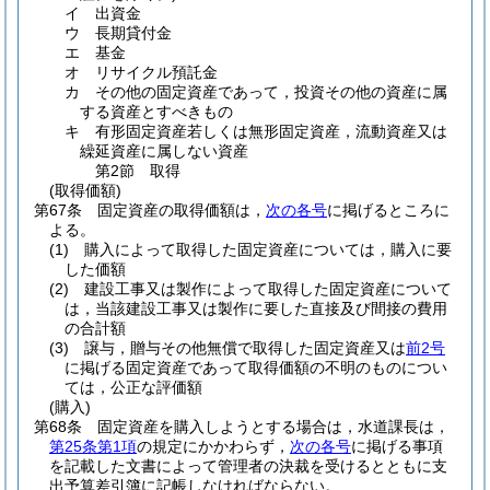
イ
出資金
ウ
長期貸付金
エ
基金
オ
リサイクル預託金
カ
その他の固定資産であって，投資その他の資産に属
する資産とすべきもの
キ
有形固定資産若しくは無形固定資産，流動資産又は
繰延資産に属しない資産
第2節
取得
(取得価額)
第67条
固定資産の取得価額は，
次の各号
に掲げるところに
よる。
(1)
購入によって取得した固定資産については，購入に要
した価額
(2)
建設工事又は製作によって取得した固定資産について
は，当該建設工事又は製作に要した直接及び間接の費用
の合計額
(3)
譲与，贈与その他無償で取得した固定資産又は
前2号
に掲げる固定資産であって取得価額の不明のものについ
ては，公正な評価額
(購入)
第68条
固定資産を購入しようとする場合は，水道課長は，
第25条第1項
の規定にかかわらず，
次の各号
に掲げる事項
を記載した文書によって管理者の決裁を受けるとともに支
出予算差引簿に記帳しなければならない。