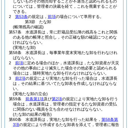
しないものその他売却することが不適当と認められるもの
については，管理者の決裁を経て，これを廃棄することが
できる。
2
第53条
の規定は，
前項
の場合について準用する。
第3節
たな卸
(帳簿残高の確認)
第57条
水道課長は，常に貯蔵品受払簿の残高をこれと関係
のある他の帳簿と照合し，その正確な額の確認につとめな
ければならない。
(実地たな卸)
第58条
水道課長は，毎事業年度末実地たな卸を行わなけれ
ばならない。
2
前項
に定める場合のほか，水道課長は，たな卸資産が天災
その他の事由により滅失した場合その他必要と認められる
場合には，随時実地たな卸を行わなければならない。
3
前2項
の規定により実地たな卸を行った場合は，水道課長
は，その結果に基づいてたな卸表を作成しなければならな
い。
(実地たな卸の立会)
第59条
前条第1項
及び
第2項
の規定により実地たな卸を行う
場合は，水道課長は，管理者の指定するたな卸資産の受払
に関係のない職員を立ち合わせなければならない。
(たな卸の結果の報告)
第60条
水道課長は，実地たな卸を行った結果を，
第58条第
3項
の規定により作成するたな卸表を添えて，管理者に報告