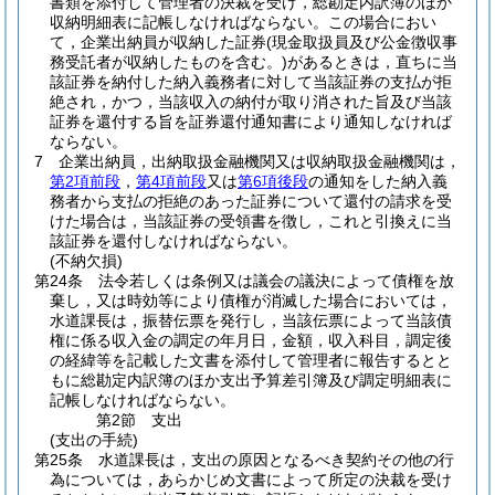
書類を添付して管理者の決裁を受け，総勘定内訳簿のほか
収納明細表に記帳しなければならない。
この場合におい
て，企業出納員が収納した証券
(現金取扱員及び公金徴収事
務受託者が収納したものを含む。)
があるときは，直ちに当
該証券を納付した納入義務者に対して当該証券の支払が拒
絶され，かつ，当該収入の納付が取り消された旨及び当該
証券を還付する旨を証券還付通知書により通知しなければ
ならない。
7
企業出納員，出納取扱金融機関又は収納取扱金融機関は，
第2項前段
，
第4項前段
又は
第6項後段
の通知をした納入義
務者から支払の拒絶のあった証券について還付の請求を受
けた場合は，当該証券の受領書を徴し，これと引換えに当
該証券を還付しなければならない。
(不納欠損)
第24条
法令若しくは条例又は議会の議決によって債権を放
棄し，又は時効等により債権が消滅した場合においては，
水道課長は，振替伝票を発行し，当該伝票によって当該債
権に係る収入金の調定の年月日，金額，収入科目，調定後
の経緯等を記載した文書を添付して管理者に報告するとと
もに総勘定内訳簿のほか支出予算差引簿及び調定明細表に
記帳しなければならない。
第2節
支出
(支出の手続)
第25条
水道課長は，支出の原因となるべき契約その他の行
為については，あらかじめ文書によって所定の決裁を受け