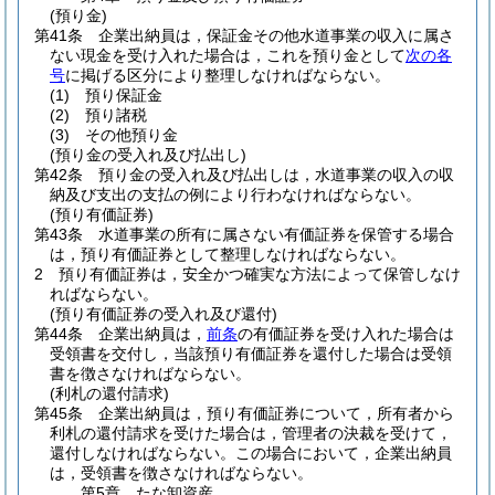
(預り金)
第41条
企業出納員は，保証金その他水道事業の収入に属さ
ない現金を受け入れた場合は，これを預り金として
次の各
号
に掲げる区分により整理しなければならない。
(1)
預り保証金
(2)
預り諸税
(3)
その他預り金
(預り金の受入れ及び払出し)
第42条
預り金の受入れ及び払出しは，水道事業の収入の収
納及び支出の支払の例により行わなければならない。
(預り有価証券)
第43条
水道事業の所有に属さない有価証券を保管する場合
は，預り有価証券として整理しなければならない。
2
預り有価証券は，安全かつ確実な方法によって保管しなけ
ればならない。
(預り有価証券の受入れ及び還付)
第44条
企業出納員は，
前条
の有価証券を受け入れた場合は
受領書を交付し，当該預り有価証券を還付した場合は受領
書を徴さなければならない。
(利札の還付請求)
第45条
企業出納員は，預り有価証券について，所有者から
利札の還付請求を受けた場合は，管理者の決裁を受けて，
還付しなければならない。
この場合において，企業出納員
は，受領書を徴さなければならない。
第5章
たな卸資産