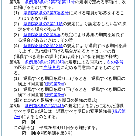
第3条
条例第8条の2第2項第11号
の規則で定める事項は，次
に掲げるものとする。
(1)
条例第8条の2第9項各号
に掲げる職員が応募をするこ
とはできない旨
(2)
条例第8条の2第11項
の規定により認定をしない旨の決
定をする場合がある旨
(3)
条例第8条の2第5項
の規定により募集の期間を延長す
る場合があるときは，その旨
(4)
条例第8条の2第13項
の規定により退職すべき期日を繰
り上げ，又は繰り下げる場合があるときは，その旨
(退職すべき期日の繰上げ又は繰下げに係る同意の様式)
第4条
条例第8条の2第13項
の規定による同意は，
次の各号
の区分に応じて
当該各号
に定める同意書によるものとす
る。
(1)
退職すべき期日を繰り上げるとき 退職すべき期日の
繰上げ同意書
(
様式第5号
)
(2)
退職すべき期日を繰り下げるとき 退職すべき期日の
繰下げ同意書
(
様式第6号
)
(新たに定めた退職すべき期日の通知の様式)
第5条
条例第8条の2第14項
の規定による新たに定めた退職
すべき期日の通知は，退職すべき期日の変更通知書
(
様式第
7号
)
によるものとする。
附
則
この訓令は，平成26年4月1日から施行する。
附
則
(令和5年
訓令第3号)