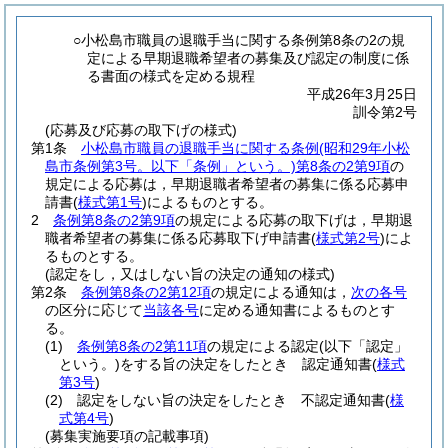
○小松島市職員の退職手当に関する条例第8条の2の規
定による早期退職希望者の募集及び認定の制度に係
る書面の様式を定める規程
平成26年3月25日
訓令第2号
(応募及び応募の取下げの様式)
第1条
小松島市職員の退職手当に関する条例
(昭和29年小松
島市条例第3号。以下「条例」という。)
第8条の2第9項
の
規定による応募は，早期退職者希望者の募集に係る応募申
請書
(
様式第1号
)
によるものとする。
2
条例第8条の2第9項
の規定による応募の取下げは，早期退
職者希望者の募集に係る応募取下げ申請書
(
様式第2号
)
によ
るものとする。
(認定をし，又はしない旨の決定の通知の様式)
第2条
条例第8条の2第12項
の規定による通知は，
次の各号
の区分に応じて
当該各号
に定める通知書によるものとす
る。
(1)
条例第8条の2第11項
の規定による認定
(以下「認定」
という。)
をする旨の決定をしたとき 認定通知書
(
様式
第3号
)
(2)
認定をしない旨の決定をしたとき 不認定通知書
(
様
式第4号
)
(募集実施要項の記載事項)