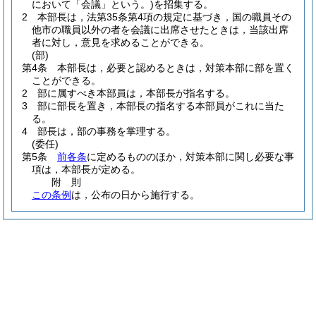
において「会議」という。)
を招集する。
2
本部長は，法第35条第4項の規定に基づき，国の職員その
他市の職員以外の者を会議に出席させたときは，当該出席
者に対し，意見を求めることができる。
(部)
第4条
本部長は，必要と認めるときは，対策本部に部を置く
ことができる。
2
部に属すべき本部員は，本部長が指名する。
3
部に部長を置き，本部長の指名する本部員がこれに当た
る。
4
部長は，部の事務を掌理する。
(委任)
第5条
前各条
に定めるもののほか，対策本部に関し必要な事
項は，本部長が定める。
附
則
この条例
は，公布の日から施行する。