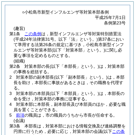
○小松島市新型インフルエンザ等対策本部条例
平成25年7月1日
条例第23号
(趣旨)
第1条
この条例
は，新型インフルエンザ等対策特別措置法
(平成24年法律第31号。以下「法」という。)
第37条におい
て準用する法第26条の規定に基づき，小松島市新型インフ
ルエンザ等対策本部
(以下「対策本部」という。)
に関し必
要な事項を定めるものとする。
(組織)
第2条
対策本部の長
(以下「本部長」という。)
は，対策本部
の事務を総括する。
2
対策本部の副本部長
(以下「副本部長」という。)
は，本部
長を助け，本部長に事故があるときは，その職務を代理す
る。
3
対策本部の本部員
(以下「本部員」という。)
は，本部長の
命を受け，対策本部の事務に従事する。
4
対策本部に本部長，副本部長及び本部員のほか，必要な職
員を置くことができる。
5
前項
の職員は，市の職員のうちから市長が任命する。
(会議)
第3条
本部長は，対策本部における情報交換及び連絡調整を
円滑に行うため，必要に応じ，対策本部の会議
(以下
この条