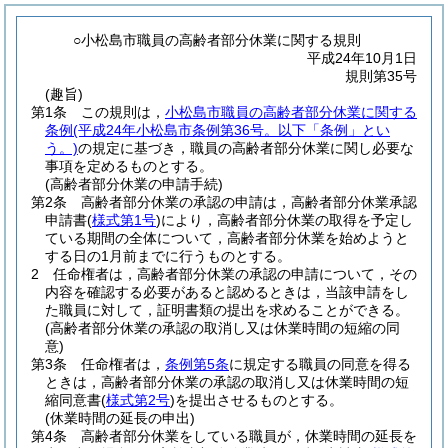
○小松島市職員の高齢者部分休業に関する規則
平成24年10月1日
規則第35号
(趣旨)
第1条
この規則は，
小松島市職員の高齢者部分休業に関する
条例
(平成24年小松島市条例第36号。以下「条例」とい
う。)
の規定に基づき，職員の高齢者部分休業に関し必要な
事項を定めるものとする。
(高齢者部分休業の申請手続)
第2条
高齢者部分休業の承認の申請は，高齢者部分休業承認
申請書
(
様式第1号
)
により，高齢者部分休業の取得を予定し
ている期間の全体について，高齢者部分休業を始めようと
する日の1月前までに行うものとする。
2
任命権者は，高齢者部分休業の承認の申請について，その
内容を確認する必要があると認めるときは，当該申請をし
た職員に対して，証明書類の提出を求めることができる。
(高齢者部分休業の承認の取消し又は休業時間の短縮の同
意)
第3条
任命権者は，
条例第5条
に規定する職員の同意を得る
ときは，高齢者部分休業の承認の取消し又は休業時間の短
縮同意書
(
様式第2号
)
を提出させるものとする。
(休業時間の延長の申出)
第4条
高齢者部分休業をしている職員が，休業時間の延長を