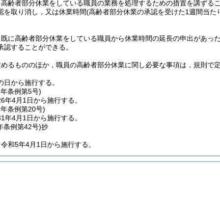
，高齢者部分休業をしている職員の業務を処理するための措置を講ずる
認を取り消し，又は休業時間
(高齢者部分休業の承認を受けた1週間当た
，既に高齢者部分休業をしている職員から休業時間の延長の申出があっ
承認することができる。
定めるもののほか，職員の高齢者部分休業に関し必要な事項は，規則で
の日から施行する。
6年
条例第5号)
6年4月1日から施行する。
1年
条例第20号)
1年4月1日から施行する。
年
条例第42号)
抄
令和5年4月1日から施行する。