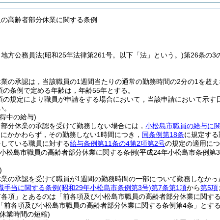
員の高齢者部分休業に関する条例
，地方公務員法
(昭和25年法律第261号。以下「法」という。)
第26条の
業の承認は，当該職員の1週間当たりの通常の勤務時間の2分の1を超
1項の条例で定める年齢は，年齢55年とする。
1項の規定により職員が申請をする場合において，当該申請において示す
い。
得中の給与)
者部分休業の承認を受けて勤務しない場合には，
小松島市職員の給与に
定にかかわらず，その勤務しない1時間につき，
同条例第18条
に規定する
をしている職員に対する
給与条例第11条の4第2項第2号
の規定の適用につ
(小松島市職員の高齢者部分休業に関する条例
(平成24年小松島市条例第3
)
休業の承認を受けて職員が1週間の勤務時間の一部について勤務しなかっ
職手当に関する条例
(昭和29年小松島市条例第3号)
第7条第1項
から
第5項
前各項」とあるのは「前各項及び小松島市職員の高齢者部分休業に関す
「前各項及び小松島市職員の高齢者部分休業に関する条例第4条」とす
休業時間の短縮)