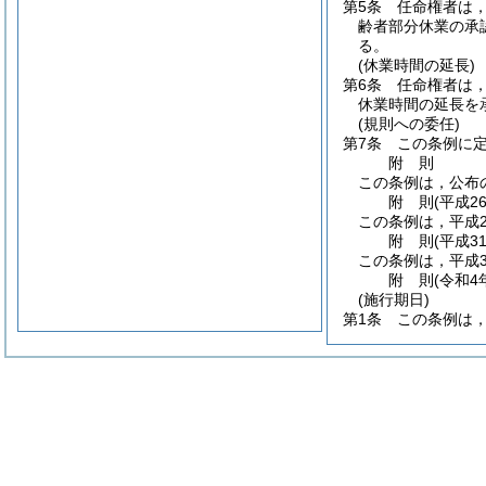
第5条
任命権者は
齢者部分休業の承
る。
(休業時間の延長)
第6条
任命権者は
休業時間の延長を
(規則への委任)
第7条
この条例に
附
則
この条例は，公布
附
則
(平成2
この条例は，平成2
附
則
(平成3
この条例は，平成3
附
則
(令和4
(施行期日)
第1条
この条例は，