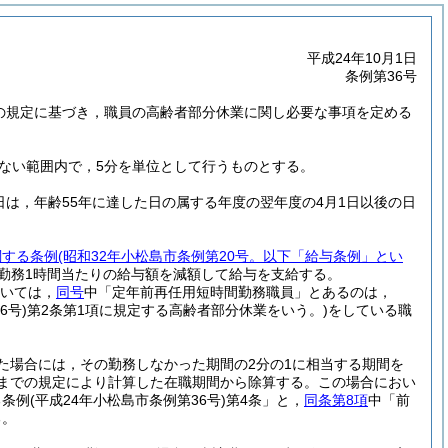
平成24年10月1日
条例第36号
3の規定に基づき，職員の高齢者部分休業に関し必要な事項を定める
えない範囲内で，5分を単位として行うものとする。
日は，年齢55年に達した日の属する年度の翌年度の4月1日以後の日
関する条例
(昭和32年小松島市条例第20号。以下「給与条例」とい
勤務1時間当たりの給与額を減額して給与を支給する。
いては，
同号
中「定年前再任用短時間勤務職員」とあるのは，
6号)
第2条第1項に規定する高齢者部分休業をいう。)
をしている職
た場合には，その勤務しなかった期間の2分の1に相当する期間を
までの規定により計算した在職期間から除算する。
この場合におい
る条例
(平成24年小松島市条例第36号)
第4条」と，
同条第8項
中「前
る。