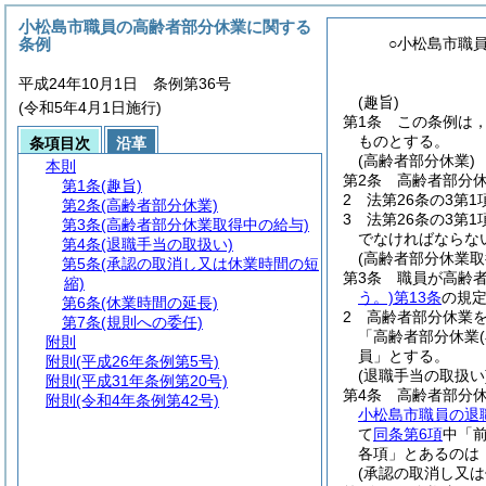
小松島市職員の高齢者部分休業に関する
条例
○小松島市職
平成24年10月1日 条例第36号
(趣旨)
(令和5年4月1日施行)
第1条
この条例は
ものとする。
条項目次
沿革
(高齢者部分休業)
本則
第2条
高齢者部分休
第1条
(趣旨)
2
法第26条の3第
第2条
(高齢者部分休業)
3
法第26条の3第
第3条
(高齢者部分休業取得中の給与)
でなければならな
第4条
(退職手当の取扱い)
(高齢者部分休業取
第5条
(承認の取消し又は休業時間の短
第3条
職員が高齢
縮)
う。)
第13条
の規
第6条
(休業時間の延長)
2
高齢者部分休業
第7条
(規則への委任)
「高齢者部分休業
附則
員」とする。
附則
(平成26年条例第5号)
(退職手当の取扱い
附則
(平成31年条例第20号)
第4条
高齢者部分
附則
(令和4年条例第42号)
小松島市職員の退
て
同条第6項
中「
各項」とあるのは
(承認の取消し又は