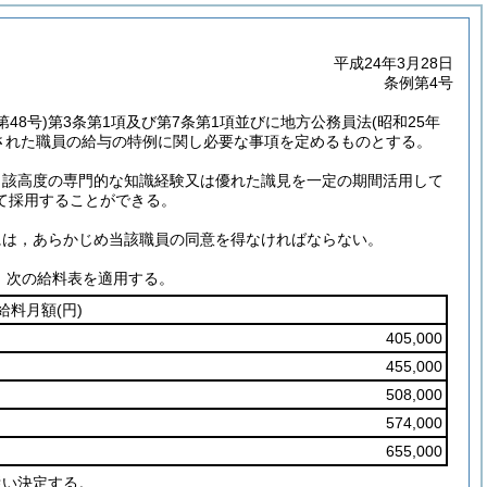
平成24年3月28日
条例第4号
第48号)
第3条第1項及び第7条第1項並びに地方公務員法
(昭和25年
された職員の給与の特例に関し必要な事項を定めるものとする。
当該高度の専門的な知識経験又は優れた識見を一定の期間活用して
て採用することができる。
には，あらかじめ当該職員の同意を得なければならない。
，次の給料表を適用する。
給料月額
(円)
405,000
455,000
508,000
574,000
655,000
従い決定する。