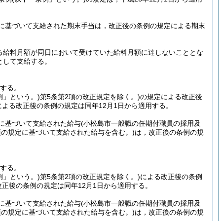
に基づいて支給された期末手当は，改正後の条例の規定による期末
ける給料月額が同日において受けていた給料月額に達しないこととな
として支給する。
行する。
例」という。)
第5条第2項の改正規定を除く。)
の規定による改正後
による改正後の条例の規定は同年12月1日から適用する。
に基づいて支給された給与
(小松島市一般職の任期付職員の採用及
項の規定に基づいて支給された給与を含む。)
は，改正後の条例の規
行する。
例」という。)
第5条第2項の改正規定を除く。)
による改正後の条例
改正後の条例の規定は同年12月1日から適用する。
に基づいて支給された給与
(小松島市一般職の任期付職員の採用及
項の規定に基づいて支給された給与を含む。)
は，改正後の条例の規