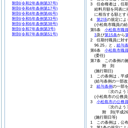
附則
(令和2年条例第37号)
3
任命権者は，任
附則
(令和4年条例第17号)
給料月額を同表に
附則
(令和4年条例第46号)
に相当する額とす
附則
(令和5年条例第33号)
4
第2項
の規定によ
附則
(令和6年条例第38号)
(小松島市職員の
附則
(令和7年条例第3号)
第5条
小松島市職
附則
(令和7年条例第51号)
3
及び
第15条
から
2
任期付職員に対
96.25」と，
給与条
第6条
小松島市職
(委任)
第7条
この条例の
附
則
(施行期日)
1
この条例は，平成
(給与条例の一部改
2
給与条例
の一部
〔次のよう
(小松島市の公務
3
小松島市の公務
〔次のよう
附
則
(平成2
(施行期日等)
1
この条例は，公
2
第1条の規定に