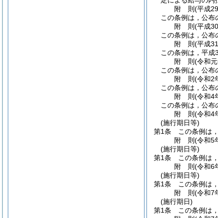
定による給与の内
附
則
(平成2
この条例は，公布
附
則
(平成3
この条例は，公布
附
則
(平成3
この条例は，平成3
附
則
(令和
この条例は，公布
附
則
(令和2
この条例は，公布
附
則
(令和4
この条例は，公布
附
則
(令和4
(施行期日等)
第1条
この条例は
附
則
(令和5
(施行期日等)
第1条
この条例は
附
則
(令和6
(施行期日等)
第1条
この条例は
附
則
(令和7
(施行期日)
第1条
この条例は，