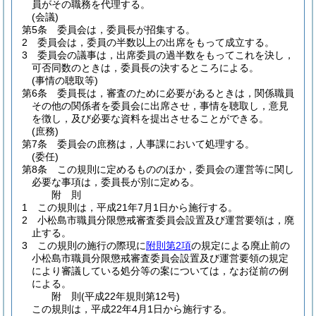
員がその職務を代理する。
(会議)
第5条
委員会は，委員長が招集する。
2
委員会は，委員の半数以上の出席をもって成立する。
3
委員会の議事は，出席委員の過半数をもってこれを決し，
可否同数のときは，委員長の決するところによる。
(事情の聴取等)
第6条
委員長は，審査のために必要があるときは，関係職員
その他の関係者を委員会に出席させ，事情を聴取し，意見
を徴し，及び必要な資料を提出させることができる。
(庶務)
第7条
委員会の庶務は，人事課において処理する。
(委任)
第8条
この規則に定めるもののほか，委員会の運営等に関し
必要な事項は，委員長が別に定める。
附
則
1
この規則は，平成21年7月1日から施行する。
2
小松島市職員分限懲戒審査委員会設置及び運営要領は，廃
止する。
3
この規則の施行の際現に
附則第2項
の規定による廃止前の
小松島市職員分限懲戒審査委員会設置及び運営要領の規定
により審議している処分等の案については，なお従前の例
による。
附
則
(平成22年
規則第12号)
この規則は，平成22年4月1日から施行する。