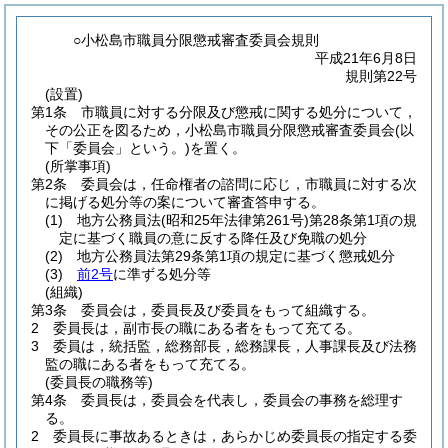
○小松島市職員分限懲戒審査委員会規則
平成21年6月8日
規則第22号
(設置)
第1条
市職員に対する分限及び懲戒に関する処分について，
その公正を図るため，小松島市職員分限懲戒審査委員会
(以
下「委員会」という。)
を置く。
(所掌事項)
第2条
委員会は，任命権者の諮問に応じ，市職員に対する次
に掲げる処分等の案について審査答申する。
(1)
地方公務員法
(昭和25年法律第261号)
第28条第1項の規
定に基づく職員の意に反する降任及び免職の処分
(2)
地方公務員法第29条第1項の規定に基づく懲戒処分
(3)
前2号
に準ずる処分等
(組織)
第3条
委員会は，委員長及び委員をもって組織する。
2
委員長は，副市長の職にある者をもって充てる。
3
委員は，統括監，総務部長，総務課長，人事課長及び法務
監の職にある者をもって充てる。
(委員長の職務等)
第4条
委員長は，委員会を代表し，委員会の事務を総理す
る。
2
委員長に事故あるときは，あらかじめ委員長の指定する委