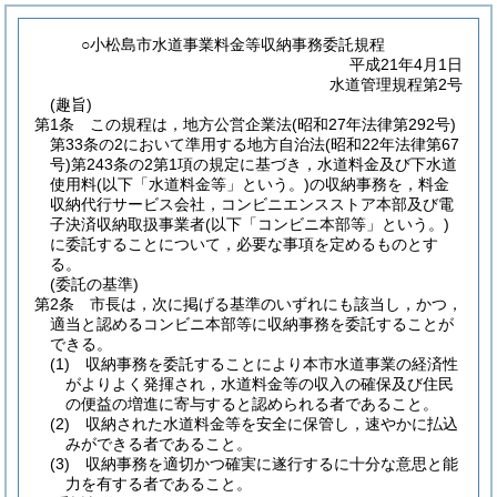
○小松島市水道事業料金等収納事務委託規程
平成21年4月1日
水道管理規程第2号
(趣旨)
第1条
この規程は，地方公営企業法
(昭和27年法律第292号)
第33条の2において準用する地方自治法
(昭和22年法律第67
号)
第243条の2第1項の規定に基づき，水道料金及び下水道
使用料
(以下「水道料金等」という。)
の収納事務を，料金
収納代行サービス会社，コンビニエンスストア本部及び電
子決済収納取扱事業者
(以下「コンビニ本部等」という。)
に委託することについて，必要な事項を定めるものとす
る。
(委託の基準)
第2条
市長は，次に掲げる基準のいずれにも該当し，かつ，
適当と認めるコンビニ本部等に収納事務を委託することが
できる。
(1)
収納事務を委託することにより本市水道事業の経済性
がよりよく発揮され，水道料金等の収入の確保及び住民
の便益の増進に寄与すると認められる者であること。
(2)
収納された水道料金等を安全に保管し，速やかに払込
みができる者であること。
(3)
収納事務を適切かつ確実に遂行するに十分な意思と能
力を有する者であること。