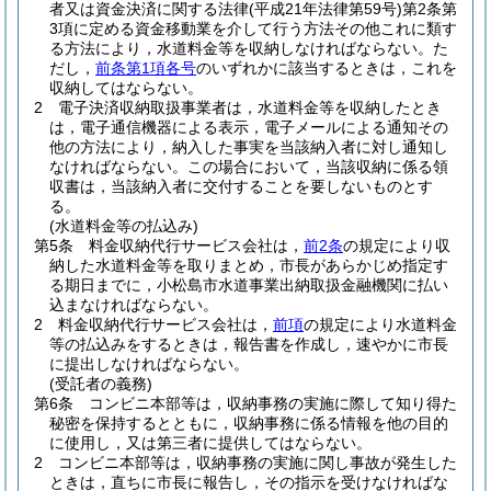
者又は資金決済に関する法律
(平成21年法律第59号)
第2条第
3項に定める資金移動業を介して行う方法その他これに類す
る方法により，水道料金等を収納しなければならない。
た
だし，
前条第1項各号
のいずれかに該当するときは，これを
収納してはならない。
2
電子決済収納取扱事業者は，水道料金等を収納したとき
は，電子通信機器による表示，電子メールによる通知その
他の方法により，納入した事実を当該納入者に対し通知し
なければならない。
この場合において，当該収納に係る領
収書は，当該納入者に交付することを要しないものとす
る。
(水道料金等の払込み)
第5条
料金収納代行サービス会社は，
前2条
の規定により収
納した水道料金等を取りまとめ，市長があらかじめ指定す
る期日までに，小松島市水道事業出納取扱金融機関に払い
込まなければならない。
2
料金収納代行サービス会社は，
前項
の規定により水道料金
等の払込みをするときは，報告書を作成し，速やかに市長
に提出しなければならない。
(受託者の義務)
第6条
コンビニ本部等は，収納事務の実施に際して知り得た
秘密を保持するとともに，収納事務に係る情報を他の目的
に使用し，又は第三者に提供してはならない。
2
コンビニ本部等は，収納事務の実施に関し事故が発生した
ときは，直ちに市長に報告し，その指示を受けなければな