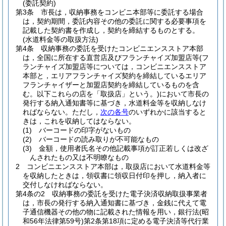
(委託契約)
第3条
市長は，収納事務をコンビニ本部等に委託する場合
は，契約期間，委託内容その他の委託に関する必要事項を
記載した契約書を作成し，契約を締結するものとする。
(水道料金等の取扱方法)
第4条
収納事務の委託を受けたコンビニエンスストア本部
は，全国に所在する直営店及びフランチャイズ加盟店等
(フ
ランチャイズ加盟店等については，コンビニエンスストア
本部と，エリアフランチャイズ契約を締結しているエリア
フランチャイザーと加盟店契約を締結しているものを含
む。以下これらの店を「取扱店」という。)
において市長の
発行する納入通知書等に基づき，水道料金等を収納しなけ
ればならない。
ただし，
次の各号
のいずれかに該当すると
きは，これを収納してはならない。
(1)
バーコードの印字がないもの
(2)
バーコードの読み取りが不可能なもの
(3)
金額，使用者氏名その他記載事項が訂正若しくは改ざ
んされたもの又は不明瞭なもの
2
コンビニエンスストア本部は，取扱店において水道料金等
を収納したときは，領収書に領収日付印を押し，納入者に
交付しなければならない。
第4条の2
収納事務の委託を受けた電子決済収納取扱事業者
は，市長の発行する納入通知書に基づき，金銭に代えて電
子通信機器その他の物に記載された情報を用い，銀行法
(昭
和56年法律第59号)
第2条第18項に定める電子決済等代行業