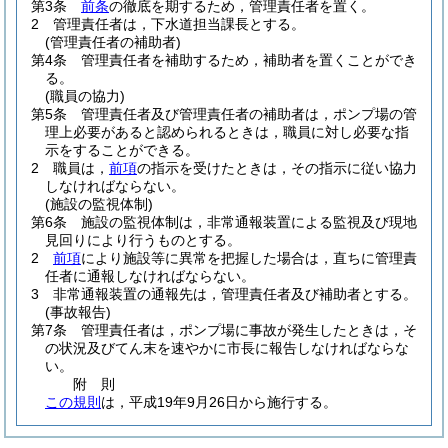
第3条
前条
の徹底を期するため，管理責任者を置く。
2
管理責任者は，下水道担当課長とする。
(管理責任者の補助者)
第4条
管理責任者を補助するため，補助者を置くことができ
る。
(職員の協力)
第5条
管理責任者及び管理責任者の補助者は，ポンプ場の管
理上必要があると認められるときは，職員に対し必要な指
示をすることができる。
2
職員は，
前項
の指示を受けたときは，その指示に従い協力
しなければならない。
(施設の監視体制)
第6条
施設の監視体制は，非常通報装置による監視及び現地
見回りにより行うものとする。
2
前項
により施設等に異常を把握した場合は，直ちに管理責
任者に通報しなければならない。
3
非常通報装置の通報先は，管理責任者及び補助者とする。
(事故報告)
第7条
管理責任者は，ポンプ場に事故が発生したときは，そ
の状況及びてん末を速やかに市長に報告しなければならな
い。
附
則
この規則
は，平成19年9月26日から施行する。