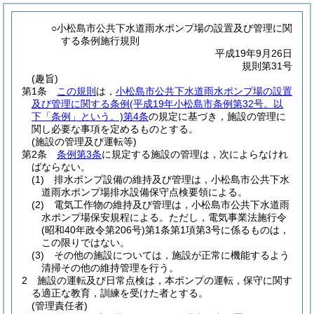
○小松島市公共下水道雨水ポンプ場の設置及び管理に関
する条例施行規則
平成19年9月26日
規則第31号
(趣旨)
第1条
この規則
は，
小松島市公共下水道雨水ポンプ場の設置
及び管理に関する条例
(平成19年小松島市条例第32号。以
下「条例」という。)
第4条
の規定に基づき，施設の管理に
関し必要な事項を定めるものとする。
(施設の管理及び運転等)
第2条
条例第3条
に規定する施設の管理は，次によらなけれ
ばならない。
(1)
排水ポンプ設備の維持及び管理は，小松島市公共下水
道雨水ポンプ場排水設備保守点検要領による。
(2)
電気工作物の維持及び管理は，小松島市公共下水道雨
水ポンプ場保安規程による。
ただし，電気事業法施行令
(昭和40年政令第206号)
第1条第1項第3号に係るものは，
この限りではない。
(3)
その他の施設については，施設が正常に機能するよう
清掃その他の維持管理を行う。
2
施設の運転及び日常点検は，本ポンプの運転，保守に関す
る適正な教育，訓練を受けた者とする。
(管理責任者)