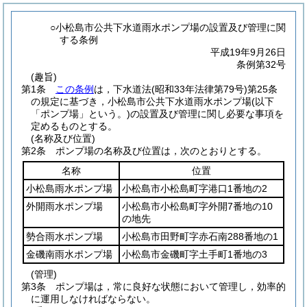
○小松島市公共下水道雨水ポンプ場の設置及び管理に関
する条例
平成19年9月26日
条例第32号
(趣旨)
第1条
この条例
は，下水道法
(昭和33年法律第79号)
第25条
の規定に基づき，小松島市公共下水道雨水ポンプ場
(以下
「ポンプ場」という。)
の設置及び管理に関し必要な事項を
定めるものとする。
(名称及び位置)
第2条
ポンプ場の名称及び位置は，次のとおりとする。
名称
位置
小松島雨水ポンプ場
小松島市小松島町字港口1番地の2
外開雨水ポンプ場
小松島市小松島町字外開7番地の10
の地先
勢合雨水ポンプ場
小松島市田野町字赤石南288番地の1
金磯南雨水ポンプ場
小松島市金磯町字土手町1番地の3
(管理)
第3条
ポンプ場は，常に良好な状態において管理し，効率的
に運用しなければならない。