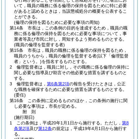
る行為があることを理由として懲戒処分を行った場合にお
いて，職員の職務に係る倫理の保持を図るために特に必要
があると認めるときは，当該懲戒処分の概要を公表するこ
とができる。
(倫理の保持を図るために必要な事項の周知)
第14条
市長は，この条例の目的を達成するため，職員の職
務に係る倫理の保持を図るために必要な事項について，事
業者等及び市民に対し，周知するよう努めるものとする。
(職員の倫理を監督する者)
第15条
市長は，職員の職務に係る倫理の保持を図るため，
職員のうちから，職員の倫理を監督する者
(以下「倫理監督
者」という。)
を指名するものとする。
2
倫理監督者は，職員に対し，その職務に係る倫理の保持に
関し必要な指導及び助言その他必要な措置を講ずるものと
する。
3
倫理監督者は，
第6条第2項
の報告を受けたときは，公正
な職務を確保するために必要な措置を講ずるものとする。
(委任)
第16条
この条例に定めるもののほか，この条例の施行に関
し必要な事項は，市長が定める。
附
則
(施行期日)
1
この条例は，平成20年1月1日から施行する。
ただし，
第8
条第2項
及び
第12条
の規定は，平成19年4月1日から施行す
る。