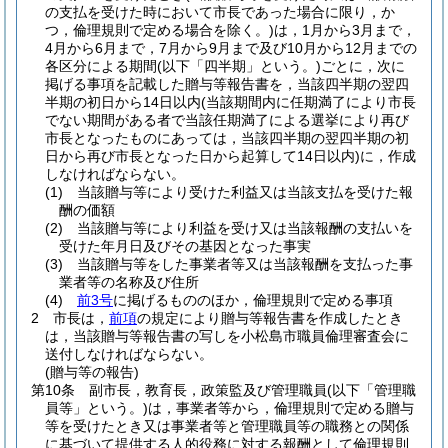
の支払を受けた時において市長であった場合に限り，か
つ，倫理規則で定める場合を除く。)
は，1月から3月まで，
4月から6月まで，7月から9月まで及び10月から12月までの
各区分による期間
(以下「四半期」という。)
ごとに，次に
掲げる事項を記載した贈与等報告書を，当該四半期の翌四
半期の初日から14日以内
(当該期間内に任期満了により市長
でない期間がある者で当該任期満了による選挙により再び
市長となったものにあっては，当該四半期の翌四半期の初
日から再び市長となった日から起算して14日以内)
に，作成
しなければならない。
(1)
当該贈与等により受けた利益又は当該支払を受けた報
酬の価額
(2)
当該贈与等により利益を受け又は当該報酬の支払いを
受けた年月日及びその基因となった事実
(3)
当該贈与等をした事業者等又は当該報酬を支払った事
業者等の名称及び住所
(4)
前3号
に掲げるもののほか，倫理規則で定める事項
2
市長は，
前項
の規定により贈与等報告書を作成したとき
は，当該贈与等報告書の写しを小松島市職員倫理審査会に
送付しなければならない。
(贈与等の報告)
第10条
副市長，教育長，政策監及び管理職員
(以下「管理職
員等」という。)
は，事業者等から，倫理規則で定める贈与
等を受けたとき又は事業者等と管理職員等の職務との関係
に基づいて提供する人的役務に対する報酬として倫理規則