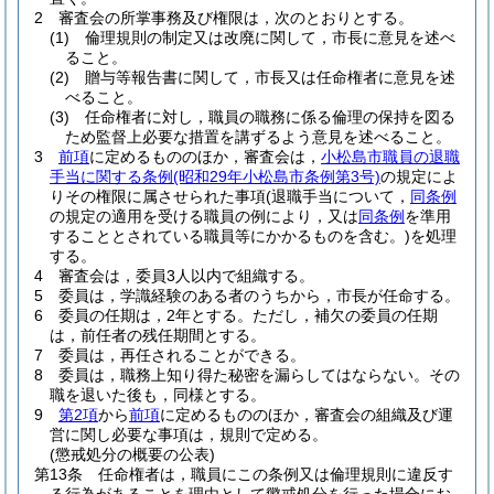
2
審査会の所掌事務及び権限は，次のとおりとする。
(1)
倫理規則の制定又は改廃に関して，市長に意見を述べ
ること。
(2)
贈与等報告書に関して，市長又は任命権者に意見を述
べること。
(3)
任命権者に対し，職員の職務に係る倫理の保持を図る
ため監督上必要な措置を講ずるよう意見を述べること。
3
前項
に定めるもののほか，審査会は，
小松島市職員の退職
手当に関する条例
(昭和29年小松島市条例第3号)
の規定によ
りその権限に属させられた事項
(退職手当について，
同条例
の規定の適用を受ける職員の例により，又は
同条例
を準用
することとされている職員等にかかるものを含む。)
を処理
する。
4
審査会は，委員3人以内で組織する。
5
委員は，学識経験のある者のうちから，市長が任命する。
6
委員の任期は，2年とする。
ただし，補欠の委員の任期
は，前任者の残任期間とする。
7
委員は，再任されることができる。
8
委員は，職務上知り得た秘密を漏らしてはならない。
その
職を退いた後も，同様とする。
9
第2項
から
前項
に定めるもののほか，審査会の組織及び運
営に関し必要な事項は，規則で定める。
(懲戒処分の概要の公表)
第13条
任命権者は，職員にこの条例又は倫理規則に違反す