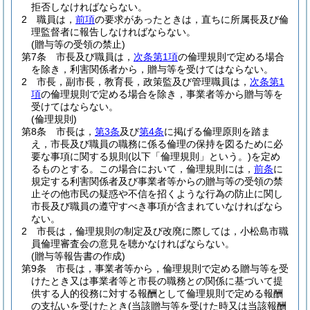
拒否しなければならない。
2
職員は，
前項
の要求があったときは，直ちに所属長及び倫
理監督者に報告しなければならない。
(贈与等の受領の禁止)
第7条
市長及び職員は，
次条第1項
の倫理規則で定める場合
を除き，利害関係者から，贈与等を受けてはならない。
2
市長，副市長，教育長，政策監及び管理職員は，
次条第1
項
の倫理規則で定める場合を除き，事業者等から贈与等を
受けてはならない。
(倫理規則)
第8条
市長は，
第3条
及び
第4条
に掲げる倫理原則を踏ま
え，市長及び職員の職務に係る倫理の保持を図るために必
要な事項に関する規則
(以下「倫理規則」という。)
を定め
るものとする。
この場合において，倫理規則には，
前条
に
規定する利害関係者及び事業者等からの贈与等の受領の禁
止その他市民の疑惑や不信を招くような行為の防止に関し
市長及び職員の遵守すべき事項が含まれていなければなら
ない。
2
市長は，倫理規則の制定及び改廃に際しては，小松島市職
員倫理審査会の意見を聴かなければならない。
(贈与等報告書の作成)
第9条
市長は，事業者等から，倫理規則で定める贈与等を受
けたとき又は事業者等と市長の職務との関係に基づいて提
供する人的役務に対する報酬として倫理規則で定める報酬
の支払いを受けたとき
(当該贈与等を受けた時又は当該報酬