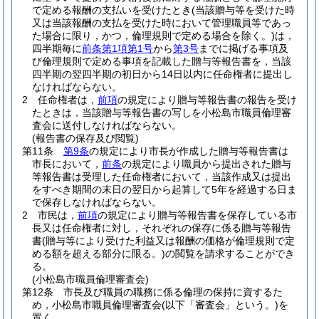
で定める報酬の支払いを受けたとき
(当該贈与等を受けた時
又は当該報酬の支払を受けた時において管理職員等であっ
た場合に限り，かつ，倫理規則で定める場合を除く。)
は，
四半期毎に
前条第1項第1号
から
第3号
までに掲げる事項及
び倫理規則で定める事項を記載した贈与等報告書を，当該
四半期の翌四半期の初日から14日以内に任命権者に提出し
なければならない。
2
任命権者は，
前項
の規定により贈与等報告書の報告を受け
たときは，当該贈与等報告書の写しを小松島市職員倫理審
査会に送付しなければならない。
(報告書の保存及び閲覧)
第11条
第9条
の規定により市長が作成した贈与等報告書は
市長において，
前条
の規定により職員から提出された贈与
等報告書は受理した任命権者において，当該作成又は提出
をすべき期間の末日の翌日から起算して5年を経過する日ま
で保存しなければならない。
2
市民は，
前項
の規定により贈与等報告書を保存している市
長又は任命権者に対し，それぞれの保存に係る贈与等報告
書
(贈与等により受けた利益又は報酬の価格が倫理規則で定
める額を超える部分に限る。)
の閲覧を請求することができ
る。
(小松島市職員倫理審査会)
第12条
市長及び職員の職務に係る倫理の保持に資するた
め，小松島市職員倫理審査会
(以下「審査会」という。)
を
置く。