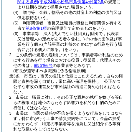
関する条例
(平成24年小松島市条例第4号)
第2条
の規定に
より任期を定めて採用された職員をいう。
(4)
贈与等 金銭，物品その他の財産上の利益の供与又は
供応接待をいう。
(5)
利害関係者 市長又は職員の職務に利害関係を有する
者で
第8条第1項
の倫理規則で定めるものをいう。
(6)
事業者等 法人
(法人でない社団又は財団で，代表者
又は管理人の定めがある者を含む。)
その他の団体及び事
業を行う個人
(当該事業の利益のためにする行為を行う場
合における個人に限る。)
をいう。
2
この条例の規定の適用については，事業者等の利益のため
にする行為を行う場合における役員，従業員，代理人その
他の者は，
前項第6号
の事業者等とみなす。
(市長が遵守すべき職務に係る倫理原則)
第3条
市長は，市民の負託と信頼にこたえるため，自らの権
限と責務を深く自覚し，常に高い倫理を保持し，公正かつ
公平な市政の運営及び市民福祉の増進に努めなければなら
ない。
2
市長は，職員に対し，その公正な職務の執行を妨げる等自
らの権限又は地位のもたらす影響力を私的な目的のために
行使してはならない。
3
市長は，市民の疑惑や不信を招くような行為をしてはなら
ず，特に市が行う工事の請負契約等について，金品の授受
にかかわらず，特定の事業者等を推薦し又は紹介する等有
利な取扱いをしてはならない。