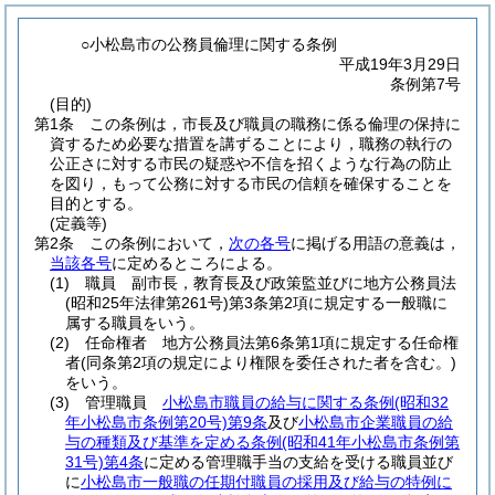
○小松島市の公務員倫理に関する条例
平成19年3月29日
条例第7号
(目的)
第1条
この条例は，市長及び職員の職務に係る倫理の保持に
資するため必要な措置を講ずることにより，職務の執行の
公正さに対する市民の疑惑や不信を招くような行為の防止
を図り，もって公務に対する市民の信頼を確保することを
目的とする。
(定義等)
第2条
この条例において，
次の各号
に掲げる用語の意義は，
当該各号
に定めるところによる。
(1)
職員 副市長，教育長及び政策監並びに地方公務員法
(昭和25年法律第261号)
第3条第2項に規定する一般職に
属する職員をいう。
(2)
任命権者 地方公務員法第6条第1項に規定する任命権
者
(同条第2項の規定により権限を委任された者を含む。)
をいう。
(3)
管理職員
小松島市職員の給与に関する条例
(昭和32
年小松島市条例第20号)
第9条
及び
小松島市企業職員の給
与の種類及び基準を定める条例
(昭和41年小松島市条例第
31号)
第4条
に定める管理職手当の支給を受ける職員並び
に
小松島市一般職の任期付職員の採用及び給与の特例に