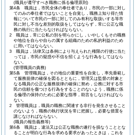
(職員が遵守すべき職務に係る倫理原則)
第4条
職員は，市民全体の奉仕者であり，市民の一部に対し
てのみの奉仕者ではないことを自覚し，職務上知り得た情
報について市民の一部に対してのみ有利な取扱いする等市
民に対し不当な差別的取扱をしてはならず，常に公正な職
務の執行に当たらなければならない。
2
職員は，常に公私の別を明らかにし，いやしくもその職務
や地位を自らや自らの属する組織のための私的利益のため
に用いてはならない。
3
職員は，法律又は条例により与えられた権限の行使に当た
っては，市民の疑惑や不信を招くような行為をしてはなら
ない。
(管理職員の責務)
第5条
管理職員は，その地位の重要性を自覚し，率先垂範し
て服務規律の確保を図るとともに，管理又は監督の対象と
なる職員の公正な服務規律の確保に努め，公務に対する市
民の信頼を傷つける行為をすることのないよう，職務に係
る倫理の保持のために必要な指導，助言をしなければなら
ない。
2
管理職員は，職員の職務に関連する非行を発生させること
のないよう，職務の執行状況を常に把握し，必要な措置を
講じなければならない。
(職員の報告義務等)
第6条
職員は，違法又は公正な職務の遂行を損なうこととな
ることが明白な行為を求める要求があったときは，これを