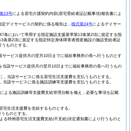
第23号
による居宅介護契約内容
(居宅受給者証記載事項)
報告書によ
指定デイサービスの契約に係る報告は，
様式第24号
によるデイサー
47条において準用する指定施設支援基準第13条第2項に規定する指
13条第2項に規定する指定特定身体障害者授産施設の施設受給者証
行うものとする。
当該サービス提供月の翌月10日までに福祉事務所の長へ行うものとす
求を当該サービス提供月の翌月10日までに福祉事務所の長へ行うもの
に，当該サービスに係る居宅生活支援費を支払うものとする。
，当該サービスに係る施設訓練等支援費を支払うものとする。
による施設訓練等支援費支給管理台帳を備え，必要な事項を記載
居宅生活支援費を支給するものとする。
行うものとする。
よる特例居宅生活支援費支給
(不支給)
決定通知書により行うものと