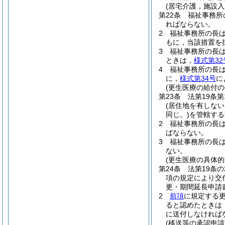
(居宅介護，施設入
第22条
福祉事務所
ればならない。
2
福祉事務所の長
もに，当該措置を
3
福祉事務所の長は
ときは，
様式第32
4
福祉事務所の長
に，
様式第34号
に
(更生医療の給付の
第23条
法第19条
(居住地を有しな
同じ。)
を管轄する
2
福祉事務所の長
ばならない。
3
福祉事務所の長は
ない。
(更生医療の具体的
第24条
法第19条
項の規定により交
更・期間延長申請
2
前項
に規定する
ると認めたときは
に送付しなければ
(移送等の承認申請