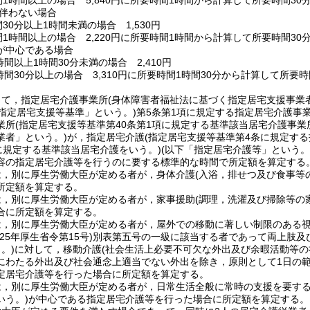
間1時間以上の場合 5,840円に所要時間1時間から計算して所要時間30分
を伴わない場合
間30分以上1時間未満の場合 1,530円
間1時間以上の場合 2,220円に所要時間1時間から計算して所要時間30
が中心である場合
時間以上1時間30分未満の場合 2,410円
1時間30分以上の場合 3,310円に所要時間1時間30分から計算して所要
して，指定居宅介護事業所(身体障害者福祉法に基づく指定居宅支援事業
「指定居宅支援等基準」という。)第5条第1項に規定する指定居宅介護事
業所(指定居宅支援等基準第40条第1項に規定する基準該当居宅介護事業所
業者」という。)が，指定居宅介護(指定居宅支援等基準第4条に規定する
項に規定する基準該当居宅介護をいう。)(以下「指定居宅介護等」という
容の指定居宅介護等を行うのに要する標準的な時間で所定額を算定する
は，別に厚生労働大臣が定める者が，身体介護(入浴，排せつ及び食事等
所定額を算定する。
は，別に厚生労働大臣が定める者が，家事援助(調理，洗濯及び掃除等の
合に所定額を算定する。
は，別に厚生労働大臣が定める者が，屋外での移動に著しい制限のある視
和25年厚生省令第15号)別表第五号の一級に該当する者であって両上肢
じ。)に対して，移動介護(社会生活上必要不可欠な外出及び余暇活動等
にわたる外出及び社会通念上適当でない外出を除き，原則として1日の範
定居宅介護等を行った場合に所定額を算定する。
は，別に厚生労働大臣が定める者が，日常生活全般に常時の支援を要する
いう。)が中心である指定居宅介護等を行った場合に所定額を算定する。