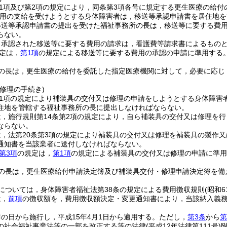
第1項及び第2項の規定により，同条第3項各号に規定する更生医療の給
用の支給を受けようとする身体障害者は，移送等承認申請書を居住地を
移送等承認申請書の提出を受けた福祉事務所の長は，移送等に要する費
らない。
り承認された移送等に要する費用の請求は，看護費等請求書によるもの
定は，
第1項
の規定による移送等に要する費用の承認の申請に準用する
の長は，更生医療の給付を委託した指定医療機関に対して，必要に応じ
修理の手続き)
第1項の規定により補装具の交付又は修理の申請をしようとする身体障害
住地を管轄する福祉事務所の長に提出しなければならない。
，施行規則第14条第2項の規定により，自ら補装具の交付又は修理を
ならない。
，法第20条第3項の規定により補装具の交付又は修理を補装具の製作
通知書を当該業者に送付しなければならない。
第3項
の規定は，
第1項
の規定による補装具の交付又は修理の申請に準用
の長は，更生医療給付申請決定簿及び補装具交付・修理申請決定簿を備
については，身体障害者福祉法第38条の規定による費用徴収規則
(昭和
は，
前項
の徴収額を，費用徴収額決定・変更通知書により，当該納入義
の日から施行し，平成15年4月1日から適用する。
ただし，
第3条
から
第
の社会福祉事業法等の一部を改正する等の法律
(平成12年法律第111号)