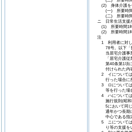
(二) 所要時
(2) 身体介護
(一) 所要時
(二) 所要時
ニ 日常生活支援
(1) 所要時間1
(2) 所要時間
注
1 利用者に対
78号。以下
当居宅介護事
「居宅介護従
第40条第1
付けられた内
2 イについて
行った場合に
3 ロについて
等を行った場
4 ハについて
施行規則(昭
5において同
通年かつ長期
中心である指
5 ニについて
り等の支援を