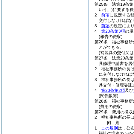
第25条
法第19条
いう。)
に要する費
2
前項
に規定する
交付しなければな
3
前項
の規定によ
4
第23条第3項
の規
(報告の徴収)
第26条
福祉事務所
とができる。
(補装具の交付又は
第27条
法第20条
具修理申請書を居
2
福祉事務所の長は
に交付しなければ
3
福祉事務所の長は
具交付・修理委託
4
第23条第2項
及び
(関係帳簿)
第28条
福祉事務所
(費用の徴収)
第29条
費用の徴収
2
福祉事務所の長
附
則
1
この規則
は，公布
福祉の増進のため