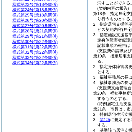
消すことができる
様式第23号
(第18条関係)
(契約内容の報告)
様式第24号
(第18条関係)
第18条
指定居宅支
様式第25号
(第18条関係)
り行うものとする
様式第26号
(第20条関係)
2
指定居宅支援等基
様式第27号
(第20条関係)
ビス契約内容
(居
様式第28号
(第21条関係)
3
指定施設支援基準
様式第29号
(第21条関係)
定身体障害者療護
様式第30号
(第22条関係)
記載事項の報告は
様式第31号
(第22条関係)
(支援費の請求及び
様式第32号
(第22条関係)
第19条
指定居宅支
様式第33号
(第22条関係)
る。
様式第34号
(第22条関係)
2
指定身体障害者更
とする。
3
福祉事務所の長
4
福祉事務所の長
(支援費支給管理台
第20条
福祉事務所
するものとする。
(特例居宅生活支援
第21条
市長は，市
2
特例居宅生活支
3
第1項
に規定する
する。
4
基準該当居宅支