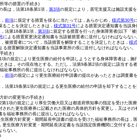
所等の措置の手続き)
の長は，法第18条第1項，
第3項
の規定により，居宅支援又は施設支援を
は，
前項
に規定する措置を採るに当たっては，あらかじめ，
様式第30号
採ることを決定したときは，
様式第31号
による措置決定通知書を当該身
，法第18条第1項，
第3項
に規定する措置を行った身体障害者
(以下「被
号
による措置変更決定通知書を当該被措置者に送付しなければならない
は，被措置者について，当該措置を解除することを決定したときは，
様式
よる措置解除決定通知書を当該事業所の長に送付しなければならない。
手続き)
第1項の規定により更生医療の給付を申請しようとする身体障害者は，施
いときは，その現在地とする。ただし，法第9条第2項の規定に該当する
福祉事務所の長に提出しなければならない。
は，
前項
の規定により更生医療給付申請書の提出があったときは調査書
，法第19条第1項の規定による更生医療の給付の申請を却下すること
方針の変更等の手続き)
の2第1項の規定により厚生労働大臣又は都道府県知事の指定を受けた医
付された更生医療券に記載された医療の具体的方針を変更し，又はその
書を福祉事務所の長に提出しなければならない。
更生医療方針変更・期間延長申請書の提出を受けた福祉事務所の長は，
，更生医療方針変更・期間延長決定書を当該指定医療機関に交付すると
ならない。
)