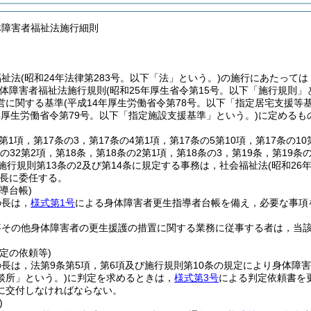
体障害者福祉法施行細則
福祉法
(昭和24年法律第283号。以下「法」という。)
の施行にあたっては
体障害者福祉法施行規則
(昭和25年厚生省令第15号。以下「施行規則」
営に関する基準
(平成14年厚生労働省令第78号。以下「指定居宅支援等
4年厚生労働省令第79号。以下「指定施設支援基準」という。)
に定めるも
第1項，第17条の3，第17条の4第1項，第17条の5第10項，第17条の10
条の32第2項，第18条，第18条の2第1項，第18条の3，第19条，第19
施行規則第13条の2及び第14条に規定する事務は，社会福祉法
(昭和26
長に委任する。
導台帳)
の長は，
様式第1号
による身体障害者更生指導者台帳を備え，必要な事項
事その他身体障害者の更生援護の措置に関する業務に従事する者は，当
定の依頼等)
長は，法第9条第5項，第6項及び施行規則第10条の規定により身体障
談所」という。)
に判定を求めるときは，
様式第3号
による判定依頼書を
に交付しなければならない。
)