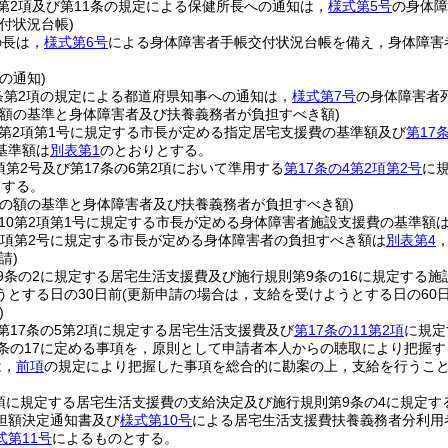
第2項及び第11条の規定による保健所長への通知は，
様式第5号
の身体障
付状況台帳)
の長は，
様式第6号
による身体障害者手帳交付状況台帳を備え，身体障害
の通知)
条第2項の規定による都道府県知事への通知は，
様式第7号
の身体障害者
の額の基準と身体障害者及び扶養義務者が負担すべき額)
4第2項第1号に規定する市長が定める指定居宅支援費の基準額及び
第17
基準額は
別表第1
のとおりとする。
2項第2号及び第17条の6第2項において準用する
第17条の4第2項第2号
に
とする。
費の額の基準と身体障害者及び扶養義務者が負担すべき額)
の10第2項第1号に規定する市長が定める身体障害者施設支援費の基準額
第2項第2号に規定する市長が定める身体障害者の負担すべき額は
別表第4
請)
9条の2に規定する居宅生活支援費及び施行規則第9条の16に規定する
うとする日の30日前
(更新申請の場合は，支給を受けようとする日の60日
)
第17条の5第2項に規定する居宅生活支援費及び
第17条の11第2項
に規定
9条の17に定める事項を，原則として申請者本人からの聴取により把握
は，
前項
の規定により把握した事項を総合的に勘案の上，支給を行うこ
2項に規定する居宅生活支援費の支給決定及び施行規則第9条の4に規定
担額決定通知書及び
様式第10号
による居宅生活支援費扶養義務者分利用
式第11号
によるものとする。