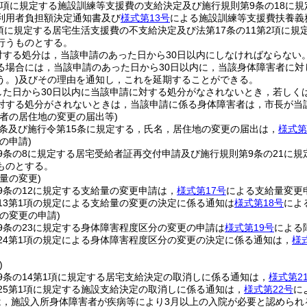
第2項に規定する施設訓練等支援費の支給決定及び施行規則第9条の18に
利用者負担額決定通知書及び
様式第13号
による施設訓練等支援費扶養義
2項に規定する居宅生活支援費の不支給決定及び法第17条の11第2項に
行うものとする。
対する処分は，当該申請のあった日から30日以内にしなければならない
る場合には，当該申請のあった日から30日以内に，当該身体障害者に
う。)
及びその理由を通知し，これを延期することができる。
した日から30日以内に当該申請に対する処分がなされないとき，若しく
対する処分がされないときは，当該申請に係る身体障害者は，市長が当
害者の居住地の変更の届出等)
3条及び施行令第15条に規定する，氏名，居住地の変更の届出は，
様式第
の申請)
9条の8に規定する居宅受給者証再交付申請及び施行規則第9条の21に
ものとする。
量の変更)
9条の12に規定する支給量の変更申請は，
様式第17号
による支給量変更
13第1項の規定による支給量の変更の決定に係る通知は
様式第18号
によ
の変更の申請)
9条の23に規定する身体障害程度区分の変更の申請は
様式第19号
による
24第1項の規定による身体障害程度区分の変更の決定に係る通知は，
様
)
9条の14第1項に規定する居宅支給決定の取消しに係る通知は，
様式第2
25第1項に規定する施設支給決定の取消しに係る通知は，
様式第22号
に
は，施設入所身体障害者が疾病等により3月以上の入院が必要と認められ