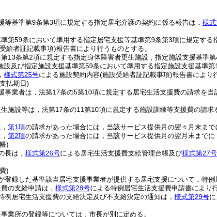
。
援等基準第9条第3項に規定する指定居宅介護の契約に係る報告は，
様式
。
準第59条において準用する指定居宅支援等基準第9条第3項に規定する
宅受給者証記載事項)
報告書により行うものとする。
第13条第2項に規定する指定身体障害者更生施設，指定施設支援基準第
施設及び指定施設支援基準第59条において準用する指定施設支援基準第
，
様式第25号
による施設契約内容
(施設受給者証記載事項)
報告書により
支払期日)
援事業者は，法第17条の5第10項に規定する居宅生活支援費の請求を
生施設等は，法第17条の11第10項に規定する施設訓練等支援費の請
は，
第1項
の請求があった場合には，当該サービス提供月の翌々月末まで
は，
第2項
の請求があった場合には，当該サービス提供月の翌月末までに
帳)
の長は，
様式第26号
による居宅生活支援費支給管理台帳及び
様式第27号
費)
が登録した基準該当居宅支援事業者が提供する居宅支援について，特例
援費の支給申請は，
様式第28号
による特例居宅生活支援費申請書により
特例居宅生活支援費の支給決定及び不支給決定の通知は，
様式第29号
に
援事業所の登録等については，市長が別に定める。