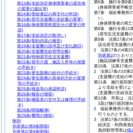
第6条
施行令第8条
第13条
(支給決定身体障害者の居住地
(身体障害者手帳交
の変更の届出等)
第7条
福祉事務所
第14条
(受給者証の再交付の申請)
い。
第15条
(居宅支援費の支給量の変更)
(身体障害者の死亡
第16条
(身体障害程度区分の変更の申
第8条
施行令第12
請)
(居宅生活支援費
第17条
(支給決定の取消し)
第9条
法第17条の
第18条
(契約内容の報告)
該当居宅支援費の
第19条
(支援費の請求及び支払期日)
2
法第17条の4第
第20条
(支援費支給管理台帳)
別表第2
のとおり
第21条
(特例居宅生活支援費)
(施設訓練等支援
第22条
(居宅介護，施設入所等の措置
第10条
法第17条
の手続き)
2
法第17条の10
第23条
(更生医療の給付の手続き)
(支援費の支給の申
第24条
(更生医療の具体的方針の変更
第11条
施行規則第
等の手続き)
より支給を受けよ
第25条
(移送等の承認申請)
(支援費の支給決定
第26条
(報告の徴収)
第12条
市長は，法
第27条
(補装具の交付又は修理の手続
3及び施行規則第
き)
2
福祉事務所の長
第28条
(関係帳簿)
行うものとする。
第29条
(費用の徴収)
3
法第17条の5第
附則
給決定・利用者負
別表第1
(第9条関係)
負担額管理表は
様
別表第2
(第9条関係)