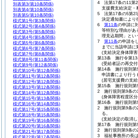
4
法第17条の11
別表第3
(第10条関係)
支援費支給決定・
別表第4
(第10条関係)
5
法第17条の5第
別表第5
(第10条関係)
決定通知書により
様式第1号
(第3条関係)
6
第11条
の申請に
様式第2号
(第4条関係)
等特別な理由があ
様式第3号
(第5条関係)
理見込期間」とい
様式第4号
(第5条関係)
7
第11条
の申請を
様式第5号
(第6条関係)
までに当該申請に
様式第6号
(第7条関係)
(支給決定身体障
様式第7号
(第8条関係)
第13条
施行令第1
様式第8号
(第11条関係)
(受給者証の再交付
様式第9号
(第12条関係)
第14条
施行規則第
様式第10号
(第12条関係)
申請書により行う
様式第11号
(第12条関係)
(居宅支援費の支給
様式第12号
(第12条関係)
第15条
施行規則第
様式第13号
(第12条関係)
2
施行規則第9条の
様式第14号
(第12条関係)
(身体障害程度区分
様式第15号
(第13条関係)
第16条
施行規則第
様式第16号
(第14条関係)
2
施行規則第9条の
様式第17号
(第15条関係)
る。
様式第18号
(第15条関係)
(支給決定の取消し
様式第19号
(第16条関係)
第17条
施行規則第
様式第20号
(第16条関係)
2
施行規則第9条の
様式第21号
(第17条関係)
3
福祉事務所の長
様式第22号
(第17条関係)