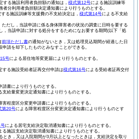
規定する施設利用者負担額の通知は，
様式第12号
による施設訓練等
務者分利用者負担額決定通知書により行うものとする。
規定する施設訓練等支援費の不支給決定は，
様式第14号
による不支給
。
ただし，当該申請に係る身体障害者の状況の調査に日時を要する
対し，当該申請に対する処分をするためになお要する期間
(以下「処
は
前項ただし書
の通知がないとき，又は処理見込期間が経過した日
該申請を却下したものとみなすことができる。
15号
による居住地等変更届により行うものとする。
規定する施設受給者証再交付申請は
様式第16号
による受給者証再交付
申請書により行うものとする。
る支給量変更決定通知書により行うものとする。
障害程度区分変更申請書により行うものとする。
式第20号
による障害程度区分変更決定通知書により行うものとす
1号
による居宅支給決定取消通知書により行うものとする。
よる施設支給決定取消通知書により行うものとする。
るとき，又は入院期間が3月以上となったときは，支給決定を取り