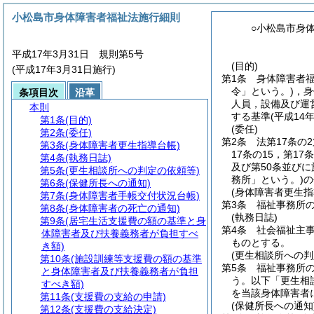
小松島市身体障害者福祉法施行細則
○小松島市身
平成17年3月31日 規則第5号
(目的)
(平成17年3月31日施行)
第1条
身体障害者
令」という。)
，身
条項目次
沿革
人員，設備及び運
本則
する基準
(平成1
第1条
(目的)
(委任)
第2条
(委任)
第2条
法第17条の2
第3条
(身体障害者更生指導台帳)
17条の15，第17
第4条
(執務日誌)
及び第50条並びに
第5条
(更生相談所への判定の依頼等)
務所」という。)
の
第6条
(保健所長への通知)
(身体障害者更生指
第7条
(身体障害者手帳交付状況台帳)
第3条
福祉事務所
第8条
(身体障害者の死亡の通知)
(執務日誌)
第9条
(居宅生活支援費の額の基準と身
第4条
社会福祉主
体障害者及び扶養義務者が負担すべ
ものとする。
き額)
(更生相談所への判
第10条
(施設訓練等支援費の額の基準
第5条
福祉事務所の
と身体障害者及び扶養義務者が負担
う。以下「更生相
すべき額)
を当該身体障害者
第11条
(支援費の支給の申請)
(保健所長への通知
第12条
(支援費の支給決定)