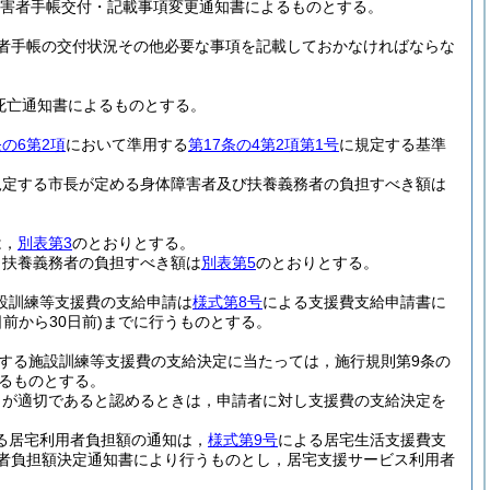
害者手帳交付・記載事項変更通知書によるものとする。
者手帳の交付状況その他必要な事項を記載しておかなければならな
死亡通知書によるものとする。
条の6第2項
において準用する
第17条の4第2項第1号
に規定する基準
規定する市長が定める身体障害者及び扶養義務者の負担すべき額は
は，
別表第3
のとおりとする。
，扶養義務者の負担すべき額は
別表第5
のとおりとする。
施設訓練等支援費の支給申請は
様式第8号
による支援費支給申請書に
前から30日前)
までに行うものとする。
する施設訓練等支援費の支給決定に当たっては，施行規則第9条の
するものとする。
とが適切であると認めるときは，申請者に対し支援費の支給決定を
する居宅利用者負担額の通知は，
様式第9号
による居宅生活支援費支
者負担額決定通知書により行うものとし，居宅支援サービス利用者