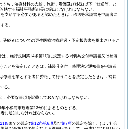
付のうち，治療材料の支給，施術，看護及び移送
(以下「移送等」と
管轄する福祉事務所の長に提出しなければならない。
用を支給する必要があると認めたときは，移送等承認書を申請者に
とする。
。
，受療者についての更生医療治療経過・予定報告書を提出させるこ
者は，施行規則第14条第1項に規定する補装具交付申請書又は補装
行うことを決定したときは，補装具交付・修理決定通知書を申請者
又は修理を業とする者に委託して行うことを決定したときは，補装
する。
え，必要な事項を記載しておかなければならない。
61年小松島市規則第13号)
によるものとする。
務者に通知しなければならない。
21条
までの規定
(
第12条第6項
及び
第7項
の規定を除く。)
は，社会
附則第27条第1号の規定による準備行為として，平成14年10月1日か