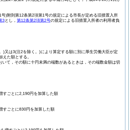
1号)
附則第12条第2項第1号の規定による市長が定める旧措置入所
第3
とし，
第12条第2項第2号
の規定による旧措置入所者の利用者負
。)又は3(注2を除く。)により算定する額に別に厚生労働大臣が定
を加えた額とする。
おいて，その額に十円未満の端数があるときは，その端数金額は切
増すごとに2,190円を加算した額
を増すごとに830円を加算した額