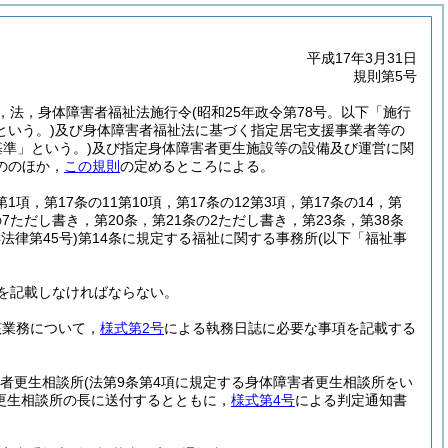
平成17年3月31日
規則第5号
，法，身体障害者福祉法施行令
(昭和25年政令第78号。以下「施行
という。)
及び身体障害者福祉法に基づく指定居宅支援事業者等の
基準」という。)
及び指定身体障害者更生施設等の設備及び運営に関
ののほか，
この規則
の定めるところによる。
第1項，第17条の11第10項，第17条の12第3項，第17条の14，第
条の7ただし書き，第20条，第21条の2ただし書き，第23条，第38条
年法律第45号)
第14条に規定する福祉に関する事務所
(以下「福祉事
を記載しなければならない。
該業務について，
様式第2号
による執務日誌に必要な事項を記載する
害者更生相談所
(法第9条第4項に規定する身体障害者更生相談所をい
更生相談所の長に送付するとともに，
様式第4号
による判定通知書