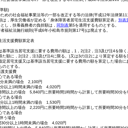
準額)
のための社会福祉事業法等の一部を改正する等の法律
(平成12年法律第11
額は，厚生労働省が定める「身体障害者居宅生活支援費額算定表」
別表
4とし，扶養義務者の負担額は，
同別表
第5を適用するものとする。
害者福祉法施行細則
(平成6年小松島市規則第17号)
は廃止する。
生活支援費額算定表
基準該当居宅支援に要する費用の額は，1，2(注2，注3及び注4を除く
た額に，2(注2，注3及び注4に限る。)又は3の注2により算定する額
指定居宅支援又は基準該当居宅支援に要する費用の額を算定した場合に
ものとする。
介護支援費
心である場合
0分未満の場合 2,100円
0分以上1時間未満の場合 4,020円
1時間以上の場合 5,840円に所要時間1時間から計算して所要時間30分を
心である場合
0分以上1時間未満の場合 1,530円
1時間以上の場合 2,220円に所要時間1時間から計算して所要時間30分
心である場合
を伴う場合
間30分以上1時間未満の場合 4,020円