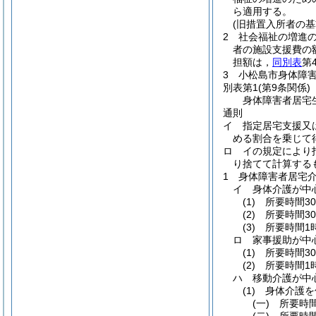
ら適用する。
(旧措置入所者の基
2
社会福祉の増進
者の施設支援費の
担額は，
同別表
第
3
小松島市身体障
別表第1
(第9条関係)
身体障害者居宅
通則
イ 指定居宅支援又は
める割合を乗じて得
ロ イの規定により
り捨てて計算する
1 身体障害者居宅
イ 身体介護が中
(1) 所要時間3
(2) 所要時間3
(3) 所要時間
ロ 家事援助が中
(1) 所要時間3
(2) 所要時間
ハ 移動介護が中
(1) 身体介護
(一) 所要時