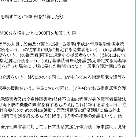
を増すごとに2,190円を加算した額
分を増すごとに830円を加算した額
時間30分を増すごとに900円を加算した額
者等の人員，設備及び運営に関する基準(平成14年厚生労働省令第
業所をいう。)の従業者(同項に規定する従業者をいう。)又は基準該
をいう。)の従業者(同項に規定する従業者をいう。)(注6において
指定居宅介護をいう。)又は基準該当居宅介護(指定居宅支援等基準
。)を行った場合に，現に要した時間ではなく，居宅介護計画に位置
。
の介護をいう。注5において同じ。)が中心である指定居宅介護等を
家事の援助をいう。注5において同じ。)が中心である指定居宅介護
覚障害者又は全身性障害者(肢体不自由の程度が身体障害者福祉法
及び両下肢の機能の障害を有するもの又はこれに準ずる者をいう。注
の社会参加のための外出(通勤，営業活動等の経済活動に係る外出，
囲内で用務を終えるものに限る。)の際の移動の介護をいう。)が
全身性障害者に対して，日常生活支援(身体介護，家事援助，見守