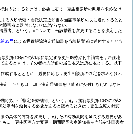
行おうとするときは，必要に応じ，更生相談所の判定を求めなけ
による入所依頼・委託決定通知書を当該事業所の長に送付するとと
体障害者に送付しなければならない。
措置者」という。)
について，当該措置を変更することを決定した
。
第33号
による措置解除決定通知書を当該措置者に送付するととも
行規則第13条の2第1項に規定する更生医療給付申請書を，居住地
者であるときは，その者の入所前の居住地又は所在地とする。以下
を作成するとともに，必要に応じ，更生相談所の判定を求めなけれ
を決定したときは，却下決定通知書を申請者に交付しなければなら
療機関
(以下「指定医療機関」という。)
は，施行規則第13条の2第2
有効期間を延長する必要があると認めるときは，更生医療方針変
医療の具体的方針を変更し，又はその有効期間を延長する必要があ
ともに，更生医療方針変更・期間延長決定通知書を当該身体障害者