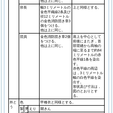
他は上に同じ。
班長
幅3ミリメートルの
上と同様とする。
金色平織線2条及び
径12ミリメートル
の金色消防団き章3
個をつける。
他は上に同じ。
団員
金色消防団き章2個
肩上を中心として
をつける。
前後にまたぎ，首
他は上に同じ。
部背縫から両袖の
端に至るまで約84
ミリメートルの赤
色平線1条を染出
す。
赤色平線の両辺
は，3ミリメートル
幅の白色平線を染
出す。
形状及び寸法は，
図のとおりとす
る。
外と
色
甲種衣と同様とする。
う
製
男
えり
開きん