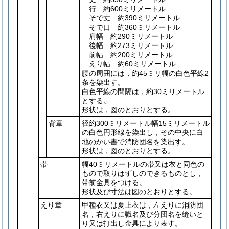
行 約600ミリメートル
そで丈 約390ミリメートル
そで口 約360ミリメートル
肩幅 約290ミリメートル
後幅 約273ミリメートル
前幅 約200ミリメートル
えり幅 約60ミリメートル
腰の周囲には，約45ミリ幅の白色平線2
条を染出す。
白色平線の間隔は，約30ミリメートル
とする。
形状は，図のとおりとする。
背章
径約300ミリメートル幅15ミリメートル
の白色円形線を染出し，その中央に白
地のかい書で消防団名を染出す。
形状は，図のとおりとする。
帯
幅40ミリメートルの帯又は衣と同色の
もので取りはずしのできるものとし，
帯前金具をつける。
形状及び寸法は図のとおりとする。
えり章
甲種衣又は夏上衣は，左えりに消防団
名，右えりに職名及び分団名を縫いと
り又は打出し金具により表す。