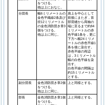
をつける。
他は上におなじ。
分団長
幅6ミリメートルの
肩上を中心として
金色平織線2条及び
前後にまたぎ，首
径12ミリメートル
部背縫から両袖の
の金色消防団き章3
端に至るまで約84
個をつける。
ミリメートルの赤
他は上に同じ。
色平線1条を，更に
下方へ幅24ミリメ
ートルの赤色平線1
条を後に染出す。
赤色平線の両辺
は，3ミリメートル
幅の白色平線を染
出す。
白色平線の間隔は
約15ミリメートル
とする。
副分団長
金色消防団き章2個
上と同様とする。
をつける。
他は上に同じ。
部長
金色消防団き章1個
上と同様とする。
をつける。