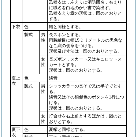
乙種衣は，左えりに消防団名，右えり
に職名を白地のかい書で染出す。
乙種衣えり章の形状は，図のとおりと
する。
下衣
色
帽と同様とする。
製式
男
長ズボンとする。
性
両脇縫目に幅15ミリメートルの黒色な
なこ織の側章をつける。
形状及び寸法は，図のとおりとする。
女
長ズボン，スカート又はキュロットス
性
カートとする。
形状は，図のとおりとする。
夏上
色
淡青
衣
製式
男
シャツカラーの長そで又は半そでとす
性
る。
淡青又はその類似色のボタンを1行につ
ける。
形状は，図のとおりとする。
女
打合せを右上前とするほかは，図のと
性
おりとする。
夏下
色
夏帽と同様とする。
衣