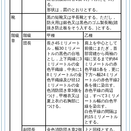
る。
形状は，図のとおりとする。
靴
黒の短靴又は半長靴とする。ただし，
防火用は銀色又は黒色のゴム製長靴
(踏
抜き防止板をそう入する。)
とする。
階級
階級
甲種
乙種
章
団長
長さ45ミリメート
肩上を中心として
ル，幅30ミリメー
前後にまたぎ，首
トルの黒色の台地
部背縫から両袖の
とし，上下両縁に3
端に至るまで約84
ミリメートルの金
ミリメートルの赤
色平織線，中央に1
色平線1条を，更に
8ミリメートルの金
下方へ幅24ミリメ
色平織線及び径12
ートルの赤色平線2
ミリメートルの金
条を後に染出す。
色消防団き章3個を
赤色平線の両辺
つけ，甲種衣又は
は，すべて3ミリメ
夏上衣の右胸部に
ートル幅の白色平
つける。
線を染出す。
白色平線の間隔は
約15ミリメートル
とする。
副団長
金色消防団き章2個
上と同様とする。