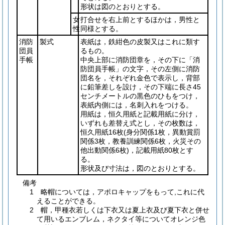
形状は図のとおりとする。
女
打合せを右上前とするほかは，男性と
性
同様とする。
消防
製式
表紙は，鉄紺色の皮製又はこれに類す
団員
るもの。
手帳
中央上部に消防団章を，その下に「消
防団員手帳」の文字，その左側に消防
団名を，それぞれ金色で表示し，背部
に鉛筆差しを設け，その下端に長さ45
センチメートルの黒色のひもをつけ，
表紙内側には，名刺入れをつける。
用紙は，恒久用紙と記載用紙に分け，
いずれも差替え式とし，その枚数は，
恒久用紙16枚
(身分関係1枚，異動賞罰
関係3枚，教養訓練関係6枚，火災その
他出動関係6枚)
，記載用紙80枚とす
る。
形状及び寸法は，図のとおりとする。
備考
1 略帽については，アポロキャップをもって,これに代
えることができる。
2 帽，甲種衣若しくは下衣又は夏上衣及び夏下衣と併せ
て用いるエンブレム，ネクタイ等についてオレンジ色