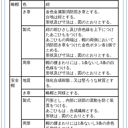
略帽
色
紺
き章
金色金属製消防団き章とする。
台地は紺とする。
形状及び寸法は，図のとおりとする。
製式
紺の前ひさし及び赤色線を上下につけ
たあごひもをつける。
あごひもの両端は，帽の両側において
消防団き章をつけた金色ボタン各1個で
とめる。
形状及び寸法は，図のとおりとする。
周章
帽の腰まわりには，1条ないし3条の白
色線をつける。
形状及び寸法は，図のとおりとする。
安全
地質
強化合成樹脂，又は堅ろうな材質とす
帽
る。
き章
略帽と同様とする。
製式
円形とし，内部に頭部の震動を防ぐ装
置をつける。
あごひもは，合成繊維とする。
形状は，図のとおりとする。
周章
帽の腰まわりには1条ないし3条の赤色