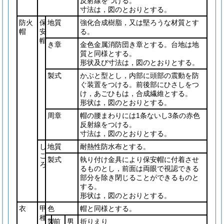
反射線をつける。
寸法は，図のとおりとする。
防火
保
地質
強化合成樹脂，又は堅ろうな材質とす
帽
安
る。
帽
き章
金色金属消防団き章とする。台地は地
質と同様とする。
形状及び寸法は，図のとおりとする。
製式
かぶと型とし，内部に頭部の震動を防
ぐ装置をつける。前後部にひさしをつ
け，あごひもは，合成繊維とする。
形状は，図のとおりとする。
周章
帽の腰まわりには1条ないし3条の赤色
反射線をつける。
寸法は，図のとおりとする。
し
地質
耐熱性防水布とする。
こ
製式
執り付け金具により保安帽に付着させ
ろ
るものとし，前面は両眼で視認できる
部分を除き閉じることができるものと
する。
形状は，図のとおりとする。
衣
甲
色
帽と同様とする。
種
製
前
男
折りえり