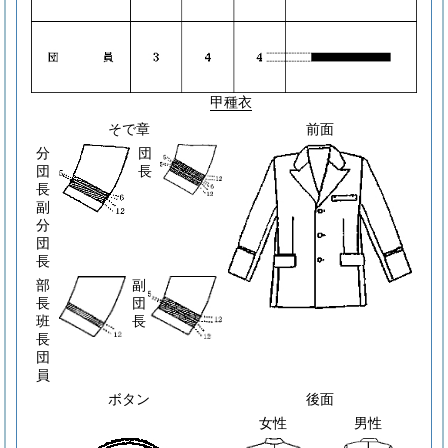
甲種衣
そで章
前面
分
団
団
長
長
副
分
団
長
部
副
長
団
班
長
長
団
員
ボタン
後面
女性
男性