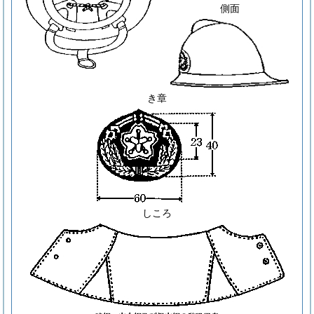
側面
き章
しころ