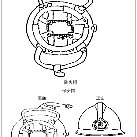
防火帽
保安帽
裏面
正面