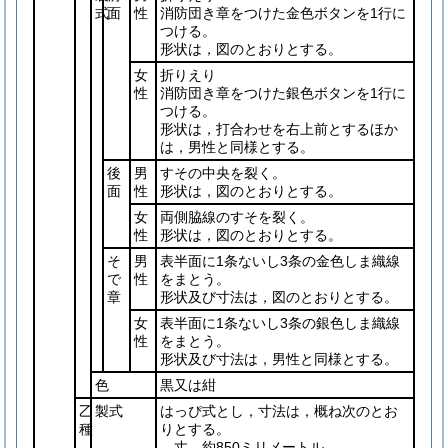
式
面
性
消防団き章をつけた金色ボタンを1行に
つける。
形状は，図のとおりとする。
女
折りえり
性
消防団き章をつけた銀色ボタンを1行に
つける。
形状は，打合わせを右上前とするほか
は，男性と同様とする。
後
男
すその中央を裂く。
面
性
形状は，図のとおりとする。
女
両側脇線のすそを裂く。
性
形状は，図のとおりとする。
そ
男
表半面に1条ないし3条の金色しま織線
で
性
をまとう。
章
形状及び寸法は，図のとおりとする。
女
表半面に1条ないし3条の銀色しま織線
性
をまとう。
形状及び寸法は，男性と同様とする。
色
黒又は紺
乙
製式
はっぴ式とし，寸法は，概ね次のとお
種
りとする。
丈 約850ミリメートル