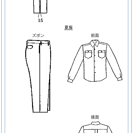
夏服
ズボン
前面
後面