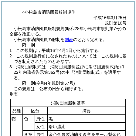
○小松島市消防団員服制規則
平成16年3月25日
規則第10号
小松島市消防団員服制規則(昭和28年小松島市規則第7号)の
全部を改正する。
小松島市消防団員の服制を
別表
のとおり定める。
附
則
1
この規則は，平成16年4月1日から施行する。
2
この規則施行前になされたものについては，この規則に基
づき制定されたものとみなす。
3
消防団旗制式は，消防団員服制並びに消防団旗制式
(昭和
22年内務省告示第362号)
の中「消防団旗制式」を適用す
る。
附
則
(令和4年
規則第57号)
この規則は，公布の日から施行する。
別表
消防団員服制基準
品種
区分
摘要
帽
色
男性
黒
女性
暗い濃紺
き章
男性
金色金属製消防団き章をモール製金色