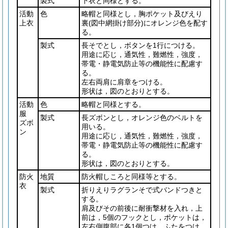
製式
下衣と同様とする。
活動
色
略帽と同様とし，胸ポケット及びえり
上衣
裏
(図中網掛け部分)
にオレンジ色を配す
る。
製式
長そでとし，ボタンを1行につける。
用途に応じ，通気性，難燃性，強度，
帯電・静電気防止等の機能性に配慮す
る。
左右両肩に肩章をつける。
形状は，図のとおりとする。
活動
色
略帽と同様とする。
服
製式
長ズボンとし，オレンジ色のベルトを
ズボ
用いる。
ン
用途に応じ，通気性，難燃性，強度，
帯電・静電気防止等の機能性に配慮す
る。
形状は，図のとおりとする。
防火
地質
防火帽しころと同様等とする。
衣
製式
折りえりラグランそで式バンドつきと
する。
肩及びその前後に耐衝撃材を入れ，上
前は，5個のフックとし，ポケットは，
左右側腹部に各1個つけ，ふたをつけ