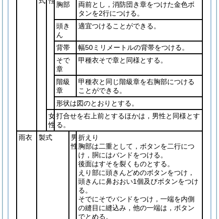
式
性
胸部
両前とし，消防団き章をつけた金色ボ
タンを2行につける。
頭き
適宜つけることができる。
ん
背帯
幅50ミリメートルの背帯をつける。
そで
甲種衣そで章と同様とする。
章
階級
甲種衣と同じ階級章を右胸部につける
章
ことができる。
形状は図のとおりとする。
女
打合せを右上前とするほかは，男性と同様とす
性
る。
雨衣
製式
男
折えり
性
胸部は二重として，ボタンを二行につ
け，胴にはバンドをつける。
後面はすそを裂くものとする。
えり部に頭きんどめのボタンをつけ，
頭きんに鼻おおい1個及びボタンをつけ
る。
そでにそでバンドをつけ，一端を内側
の縫目に縫込み，他の一端は，ボタン
でとめる。