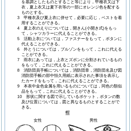
を基調としたものとすること等により，甲種衣又は下
衣，夏上衣又は夏下衣等の一部にオレンジ色を配する
ものとする。
3 甲種衣及び夏上衣に併せて，必要に応じ，ベストを着
用することができる。
4 夏上衣のえりについては，開きん(小開き式)をもっ
て，シャツカラーに代えることができる。
5 活動上衣については，ファスナーをもって，ボタンに
代えることができる。
6 外とうについては，ブルゾンをもって，これに代える
ことができる。
7 雨衣にあっては，上衣とズボンに分割されているもの
をもって，これに代えることができる。
8 消防団員手帳については，消防団章，消防団名及び図
消防団手帳の部中恒久用紙に表示された事項を表示し
たカードをもって，これに代えることができる。
9 本表中金色金属を用いるものについては，同色の類似
品をもって，これに代えることができる。
10 形状に関する図で示しているポケット，ボタンの数
及び位置については，図と異なるものとすることがで
きる。
帽
女性
男性