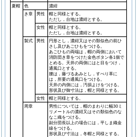
夏帽
色
濃紺
き章
男性
帽と同様とする。
ただし，台地は濃紺とする。
女性
帽と同様とする。
ただし，台地は濃紺とする。
製式
男性
円形とし，濃紺又はその類似色の前ひ
さし及びあごひもをつける。
あごひもの両端は，帽の両側において
消防団き章をつけた金色ボタン各1個で
とめる。天井の両側にはと目をつけ，
通風口とする。
腰は，藤づるあみとし，すべり革に
は，所要の通風口をつける。
天井の内側には，汚損よけをつける。
形状及び御寸法は，帽と同様とする。
女性
帽と同様とする。
周章
男性については，帽のまわりに幅30ミ
リメートルの濃紺又はその類似色のな
なこ織をつける。
副分団長以上の場合には，平しま織金
線をつける。
形状及び寸法は，冬帽と同様とする。