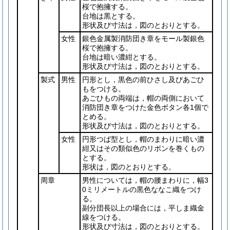
桜で抱擁する。
台地は黒とする。
形状及び寸法は，図のとおりとする。
女性
銀色金属製消防団き章をモール製銀色
桜で抱擁する。
台地は暗い濃紺とする。
形状及び寸法は，図のとおりとする。
製式
男性
円形とし，黒色の前ひさし及びあごひ
もをつける。
あごひもの両端は，帽の両側において
消防団き章をつけた金色ボタン各1個で
とめる。
形状及び寸法は，図のとおりとする。
女性
円形つば型とし，帽のまわりに暗い濃
紺又はその類似色のリボンを巻くもの
とする。
形状は，図のとおりとする。
周章
男性については，帽の腰まわりに，幅3
0ミリメートルの黒色ななこ織をつけ
る。
副分団長以上の場合には，平しま織金
線をつける。
形状及び寸法は，図のとおりとする。