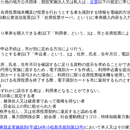
けた他の地方公共団体，競技実施法人又は私人は，
次章
以下の規定に準
，在席投票端末機及び投票を行おうとする者を識別する情報を電磁的方
自動公衆送信装置
(以下「在席投票サーバ」という)
に車券購入内容を入
者
より車券を購入できる者
(以下「利用者」という。)
は，市と在席投票によ
用申込手続は，市が別に定める方法により行う。
ようとする者
(以下「申込者」という。)
は，住所，氏名，生年月日，電話
。
住所，氏名，生年月日を確認するに足りる資料の提示を求めることがで
の円滑な実施に資するため，電子識別カードを作成し，利用申込書を提
識別カードを貸与された場合に，利用日に限り在席投票端末機を使用し
における在席投票を終了する際，電子識別カードを市に返却するものと
)
いずれかに該当する者は，利用者となることができない。
第10条に規定する者
，被保佐人又は破産者であって復権を得ない者
，罰金以上の刑に処せられた者
秩序を乱し，又は在席投票契約に違反すると認める者
団員，暴力団関係企業，総会屋，社会運動標ぼうゴロ，特殊知能暴力集
車競走実施規則
(平成14年小松島市規則第13号)
において本人又はその家