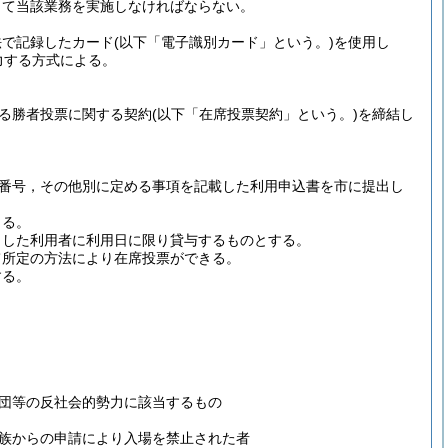
じて当該業務を実施しなければならない。
法で記録したカード
(以下「電子識別カード」という。)
を使用し
力する方式による。
る勝者投票に関する契約
(以下「在席投票契約」という。)
を締結し
番号，その他別に定める事項を記載した利用申込書を市に提出し
きる。
出した利用者に利用日に限り貸与するものとする。
て所定の方法により在席投票ができる。
する。
団等の反社会的勢力に該当するもの
族からの申請により入場を禁止された者