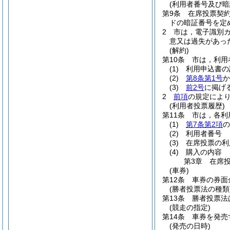
(利用者番号及び暗
第9条
在席投票契
ドの暗証番号を定
2
市は，電子識別
意又は過失があっ
(解約)
第10条
市は，利用
(1)
利用申込書の
(2)
第8条第1号
か
(3)
前2号
に掲げ
2
前項
の規定によ
(利用者投票履歴)
第11条
市は，各利
(1)
第7条第2項
の
(2)
利用者番号
(3)
在席投票の利
(4)
購入の内容
第3章
在席
(車券)
第12条
車券の券面
(勝者投票法の種類
第13条
勝者投票法
(競走の指定)
第14条
車券を発売
(発売の日時)