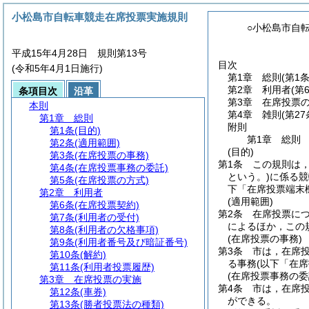
小松島市自転車競走在席投票実施規則
○小松島市自
平成15年4月28日 規則第13号
目次
(令和5年4月1日施行)
第1章
総則
(第1
第2章
利用者
(第
条項目次
沿革
第3章
在席投票
本則
第4章
雑則
(第2
第1章
総則
附則
第1条
(目的)
第1章
総則
第2条
(適用範囲)
(目的)
第3条
(在席投票の事務)
第1条
この規則は
第4条
(在席投票事務の委託)
という。)
に係る競
第5条
(在席投票の方式)
下「在席投票端末
第2章
利用者
(適用範囲)
第6条
(在席投票契約)
第2条
在席投票に
第7条
(利用者の受付)
によるほか，この
第8条
(利用者の欠格事項)
(在席投票の事務)
第9条
(利用者番号及び暗証番号)
第3条
市は，在席
第10条
(解約)
る事務
(以下「在
第11条
(利用者投票履歴)
(在席投票事務の委
第3章
在席投票の実施
第4条
市は，在席投
第12条
(車券)
ができる。
第13条
(勝者投票法の種類)