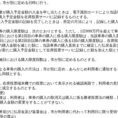
，市が別に定める日時に行う。
者が購入予定金額の入金を申し出たときは，電子識別カードにより当該
購入予定金額を在席投票サーバに記録するものとする。
購入予定金額の記録を完了したときは，所定の方法により，記録した購
券の購入限度額は，次のとおりとする。
ただし，1日999万円を超えて
日における第1回目の車券の購入に係る購入限度額は，当該車券の購入
日における第2回目以降の車券の購入に係る1回の購入限度額は，在席
の購入金額を減じた額に，当該車券の購入直前までに確定した払戻金及
が新たに購入予定金額として在席投票サーバに記録した額を加えた額と
施日における購入限度回数は，市が別に定めるものとする。
よる車券の購入の方法は，市が別に定め，あらかじめ利用者に通知する
も同様とする。
，在席投票端末機での投票において表示される確認画面で，利用者の意
に成立するものとする。
更)
後は，利用者は，車券の購入の取消又は購入に係る勝者投票法の種類，
購入金額の変更をすることができない。
券並びに払戻金及び返還金は，市が利用者に代わって利用日に限り受領
等の禁止)