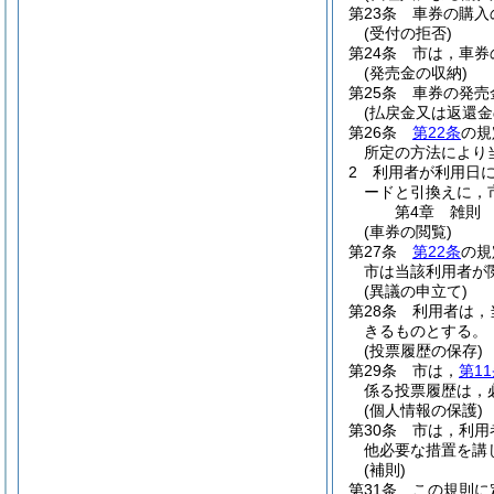
第23条
車券の購入
(受付の拒否)
第24条
市は，車券
(発売金の収納)
第25条
車券の発売
(払戻金又は返還金
第26条
第22条
の規
所定の方法により
2
利用者が利用日
ードと引換えに，
第4章
雑則
(車券の閲覧)
第27条
第22条
の規
市は当該利用者が
(異議の申立て)
第28条
利用者は，
きるものとする。
(投票履歴の保存)
第29条
市は，
第1
係る投票履歴は，
(個人情報の保護)
第30条
市は，利用
他必要な措置を講
(補則)
第31条
この規則に