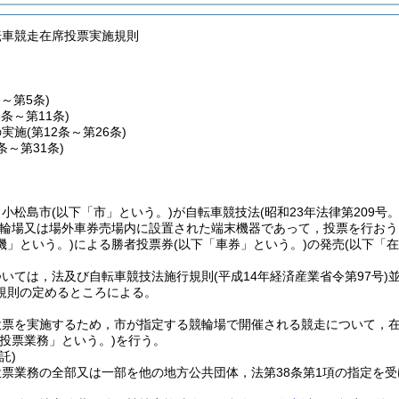
転車競走在席投票実施規則
条～第5条)
6条～第11条)
の実施
(第12条～第26条)
7条～第31条)
，小松島市
(以下「市」という。)
が自転車競技法
(昭和23年法律第209号
輪場又は場外車券売場内に設置された端末機器であって，投票を行おう
機」という。)
による勝者投票券
(以下「車券」という。)
の発売
(以下「
ついては，法及び自転車競技法施行規則
(平成14年経済産業省令第97号)
規則の定めるところによる。
投票を実施するため，市が指定する競輪場で開催される競走について，
席投票業務」という。)
を行う。
託)
票業務の全部又は一部を他の地方公共団体，法第38条第1項の指定を受