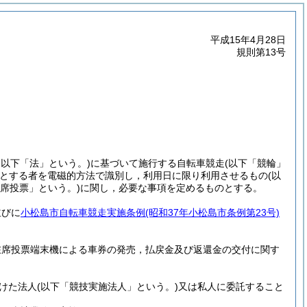
平成15年4月28日
規則第13号
。以下「法」という。)
に基づいて施行する自転車競走
(以下「競輪」
とする者を電磁的方法で識別し，利用日に限り利用させるもの
(以
在席投票」という。)
に関し，必要な事項を定めるものとする。
並びに
小松島市自転車競走実施条例
(昭和37年小松島市条例第23号)
在席投票端末機による車券の発売，払戻金及び返還金の交付に関す
けた法人
(以下「競技実施法人」という。)
又は私人に委託すること