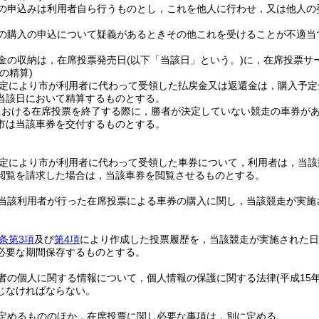
の申込みは利用者自ら行うものとし，これを他人に行わせ，又は他人の
の購入の申込について疑義があるときその他これを受けることが不適当
金の収納は，在席投票発売日
(以下「当該日」という。)
に，在席投票サ
の精算)
定により市が利用者に代わって受領した払戻金又は返還金は，購入予定
当該日において精算するものとする。
における在席投票を終了する際に，勝者が決定していない競走の車券が
市は当該車券を交付するものとする。
定により市が利用者に代わって受領した車券について，利用者は，当該
閲覧を請求した場合は，当該車券を閲覧させるものとする。
当該利用者が行った在席投票による車券の購入に関し，当該競走が実施
1条第3項
及び
第4項
により作成した投票履歴を，当該競走が実施された日
必要な期間保存するものとする。
者の個人に関する情報について，個人情報の保護に関する法律
(平成15
じなければならない。
定めるもののほか，在席投票に関し必要な事項は，別に定める。