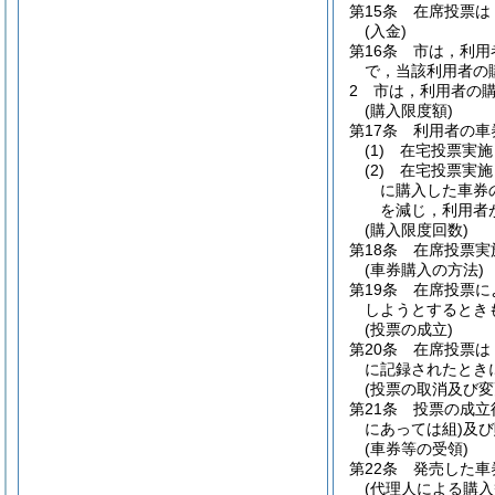
第15条
在席投票は
(入金)
第16条
市は，利用
で，当該利用者の
2
市は，利用者の
(購入限度額)
第17条
利用者の車
(1)
在宅投票実施
(2)
在宅投票実施
に購入した車券
を減じ，利用者
(購入限度回数)
第18条
在席投票実
(車券購入の方法)
第19条
在席投票に
しようとするとき
(投票の成立)
第20条
在席投票は
に記録されたとき
(投票の取消及び変
第21条
投票の成立
にあっては組)
及び
(車券等の受領)
第22条
発売した車
(代理人による購入