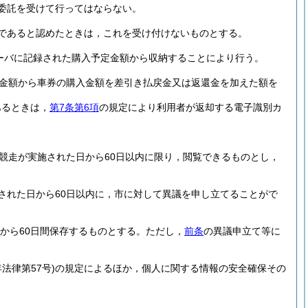
委託を受けて行ってはならない。
であると認めたときは，これを受け付けないものとする。
ーバに記録された購入予定金額から収納することにより行う。
金額から車券の購入金額を差引き払戻金又は返還金を加えた額を
あるときは，
第7条第6項
の規定により利用者が返却する電子識別カ
競走が実施された日から60日以内に限り，閲覧できるものとし，
された日から60日以内に，市に対して異議を申し立てることがで
から60日間保存するものとする。
ただし，
前条
の異議申立て等に
年法律第57号)
の規定によるほか，個人に関する情報の安全確保その