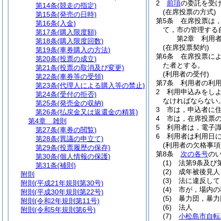
2
前項
の委託を受
第14条
(競走の指定)
(在席投票の方式)
第15条
(発売の日時)
第5条
在席投票は
第16条
(入金)
て，市の管理する
第17条
(購入限度額)
第2章
利用
第18条
(購入限度回数)
(在席投票契約)
第19条
(車券購入の方法)
第6条
在席投票に
第20条
(投票の成立)
た者とする。
第21条
(投票の取消及び変更)
(利用者の受付)
第22条
(車券等の受領)
第7条
利用者の利
第23条
(代理人による購入等の禁止)
2
利用申込みをし
第24条
(受付の拒否)
なければならない
第25条
(発売金の収納)
3
市は，申込者に
第26条
(払戻金又は返還金の精算)
4
市は，在席投票
第4章
雑則
5
利用者は，電子
第27条
(車券の閲覧)
6
利用者は利用日
第28条
(異議の申立て)
(利用者の欠格事項
第29条
(投票履歴の保存)
第8条
次の各号
の
第30条
(個人情報の保護)
(1)
法第9条及び
第31条
(補則)
(2)
成年被後見人
附則
(3)
法に違反して
附則
(平成21年規則第30号)
(4)
市が，場内の
附則
(平成30年規則第22号)
(5)
暴力団，暴力
附則
(令和2年規則第11号)
(6)
法人
附則
(令和5年規則第6号)
(7)
小松島市自転