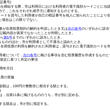
証番号)
約を締結する際，市は利用日における利用者の電子識別カードごとに当
めて，これをそれぞれ相手方に通知するものとする。
カードを貸与した利用者が自己の暗証番号を他人に知られたことにより
た場合はこの限りでない。
者が在席投票契約の解約を申請したとき又は
次の各号
のいずれかに該当
記載内容が真実でなかったことが判明したとき。
ら
第5号
までのいずれかに該当したとき。
るもののほか，市が利用者として不適当と認めたとき。
り在席投票の利用を解約された利用者は，貸与された電子識別カードを
用者について，
次の各号
に掲げる事項を含む投票履歴を作成するものと
規定に基づく所定の事項
用年月日
投票の実施
金額は，100円の整数倍に相当する額とする。
)
は，法第11条に掲げるもののうち，市が別に定める。
する競走は，市が別に指定する。