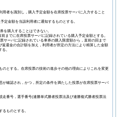
利用者を識別し，購入予定金額を在席投票サーバに入力すること
入予定金額を当該利用者に通知するものとする。
車券を購入することはできない。
直前までに在席投票サーバに記録されている購入予定金額とする。
投票サーバに記録されている車券の購入限度額から，直前の回まで
び返還金の合計額を加え，利用者が所定の方法により精算した金額
する。
ものとする。
在席投票の技術の進歩その他の理由によりこれを変更
思が確認され，かつ，所定の条件を満たした投票が在席投票サーバ
競走番号，選手番号
(連勝単式勝者投票法及び連勝複式勝者投票法
するものとする。