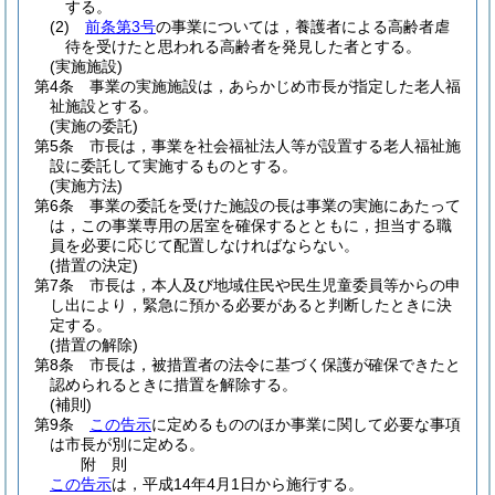
する。
(2)
前条第3号
の事業については，養護者による高齢者虐
待を受けたと思われる高齢者を発見した者とする。
(実施施設)
第4条
事業の実施施設は，あらかじめ市長が指定した老人福
祉施設とする。
(実施の委託)
第5条
市長は，事業を社会福祉法人等が設置する老人福祉施
設に委託して実施するものとする。
(実施方法)
第6条
事業の委託を受けた施設の長は事業の実施にあたって
は，この事業専用の居室を確保するとともに，担当する職
員を必要に応じて配置しなければならない。
(措置の決定)
第7条
市長は，本人及び地域住民や民生児童委員等からの申
し出により，緊急に預かる必要があると判断したときに決
定する。
(措置の解除)
第8条
市長は，被措置者の法令に基づく保護が確保できたと
認められるときに措置を解除する。
(補則)
第9条
この告示
に定めるもののほか事業に関して必要な事項
は市長が別に定める。
附
則
この告示
は，平成14年4月1日から施行する。