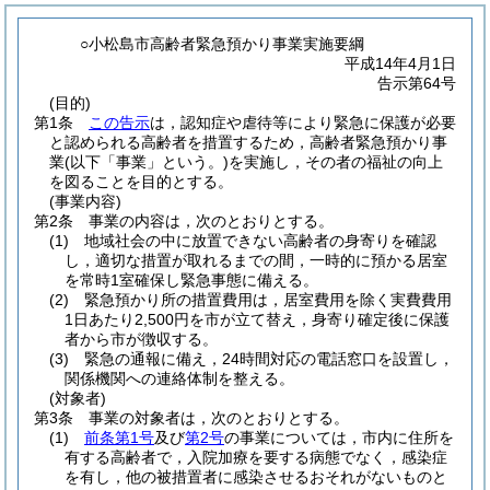
○小松島市高齢者緊急預かり事業実施要綱
平成14年4月1日
告示第64号
(目的)
第1条
この告示
は，認知症や虐待等により緊急に保護が必要
と認められる高齢者を措置するため，高齢者緊急預かり事
業
(以下「事業」という。)
を実施し，その者の福祉の向上
を図ることを目的とする。
(事業内容)
第2条
事業の内容は，次のとおりとする。
(1)
地域社会の中に放置できない高齢者の身寄りを確認
し，適切な措置が取れるまでの間，一時的に預かる居室
を常時1室確保し緊急事態に備える。
(2)
緊急預かり所の措置費用は，居室費用を除く実費費用
1日あたり2,500円を市が立て替え，身寄り確定後に保護
者から市が徴収する。
(3)
緊急の通報に備え，24時間対応の電話窓口を設置し，
関係機関への連絡体制を整える。
(対象者)
第3条
事業の対象者は，次のとおりとする。
(1)
前条第1号
及び
第2号
の事業については，市内に住所を
有する高齢者で，入院加療を要する病態でなく，感染症
を有し，他の被措置者に感染させるおそれがないものと