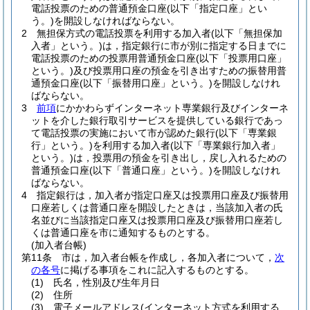
電話投票のための普通預金口座
(以下「指定口座」とい
う。)
を開設しなければならない。
2
無担保方式の電話投票を利用する加入者
(以下「無担保加
入者」という。)
は，指定銀行に市が別に指定する日までに
電話投票のための投票用普通預金口座
(以下「投票用口座」
という。)
及び投票用口座の預金を引き出すための振替用普
通預金口座
(以下「振替用口座」という。)
を開設しなけれ
ばならない。
3
前項
にかかわらずインターネット専業銀行及びインターネ
ットを介した銀行取引サービスを提供している銀行であっ
て電話投票の実施において市が認めた銀行
(以下「専業銀
行」という。)
を利用する加入者
(以下「専業銀行加入者」
という。)
は，投票用の預金を引き出し，戻し入れるための
普通預金口座
(以下「普通口座」という。)
を開設しなけれ
ばならない。
4
指定銀行は，加入者が指定口座又は投票用口座及び振替用
口座若しくは普通口座を開設したときは，当該加入者の氏
名並びに当該指定口座又は投票用口座及び振替用口座若し
くは普通口座を市に通知するものとする。
(加入者台帳)
第11条
市は，加入者台帳を作成し，各加入者について，
次
の各号
に掲げる事項をこれに記入するものとする。
(1)
氏名，性別及び生年月日
(2)
住所
(3)
電子メールアドレス
(インターネット方式を利用する