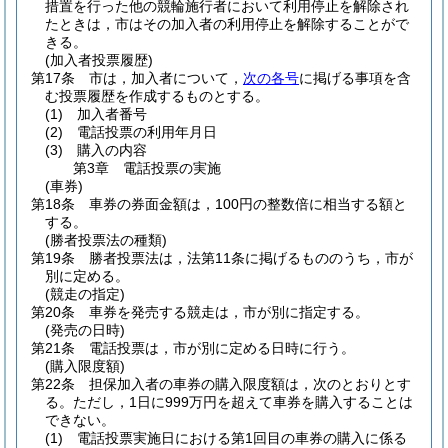
措置を行った他の競輪施行者において利用停止を解除され
たときは，市はその加入者の利用停止を解除することがで
きる。
(加入者投票履歴)
第17条
市は，加入者について，
次の各号
に掲げる事項を含
む投票履歴を作成するものとする。
(1)
加入者番号
(2)
電話投票の利用年月日
(3)
購入の内容
第3章
電話投票の実施
(車券)
第18条
車券の券面金額は，100円の整数倍に相当する額と
する。
(勝者投票法の種類)
第19条
勝者投票法は，法第11条に掲げるもののうち，市が
別に定める。
(競走の指定)
第20条
車券を発売する競走は，市が別に指定する。
(発売の日時)
第21条
電話投票は，市が別に定める日時に行う。
(購入限度額)
第22条
担保加入者の車券の購入限度額は，次のとおりとす
る。
ただし，1日に999万円を超えて車券を購入することは
できない。
(1)
電話投票実施日における第1回目の車券の購入に係る