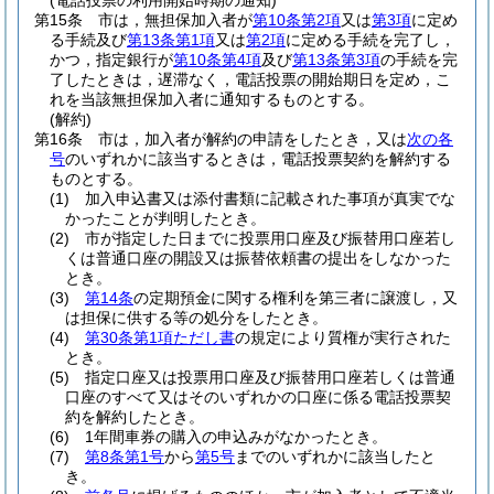
(電話投票の利用開始時期の通知)
第15条
市は，無担保加入者が
第10条第2項
又は
第3項
に定め
る手続及び
第13条第1項
又は
第2項
に定める手続を完了し，
かつ，指定銀行が
第10条第4項
及び
第13条第3項
の手続を完
了したときは，遅滞なく，電話投票の開始期日を定め，こ
れを当該無担保加入者に通知するものとする。
(解約)
第16条
市は，加入者が解約の申請をしたとき，又は
次の各
号
のいずれかに該当するときは，電話投票契約を解約する
ものとする。
(1)
加入申込書又は添付書類に記載された事項が真実でな
かったことが判明したとき。
(2)
市が指定した日までに投票用口座及び振替用口座若し
くは普通口座の開設又は振替依頼書の提出をしなかった
とき。
(3)
第14条
の定期預金に関する権利を第三者に譲渡し，又
は担保に供する等の処分をしたとき。
(4)
第30条第1項ただし書
の規定により質権が実行された
とき。
(5)
指定口座又は投票用口座及び振替用口座若しくは普通
口座のすべて又はそのいずれかの口座に係る電話投票契
約を解約したとき。
(6)
1年間車券の購入の申込みがなかったとき。
(7)
第8条第1号
から
第5号
までのいずれかに該当したと
き。