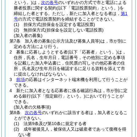
という。)
は，
次の各号
のいずれかの方式で市と電話による
勝者投票に関する契約
(以下「電話投票契約」という。)
を
締結した者とする。
ただし，新たに加入者となる者は，
第1
号
の方式で電話投票契約を締結することができない。
(1)
担保方式
(担保金を設定する電話投票)
(2)
無担保方式
(担保金を設定しない電話投票)
(加入者の募集)
第7条
加入者の募集
(公示方法及び募集人員等)
は，市が別に
定める方法により行う。
2
募集に応募しようとする者
(以下「応募者」という。)
は，
住所，氏名，生年月日，電話番号，その他別に定める事項
を記載した加入申込書に，住民票の写しその他応募者の住
所，氏名及び生年月日を確認するに足りる資料を添えて市
に提出しなければならない。
3
前項
の応募はインターネット端末機を利用して行うことが
できる。
4
新たに加入者となる応募者に係る確認行為は，市が別に定
める銀行
(以下「指定銀行」という。)
において行うことが
できる。
(加入者の欠格事項)
第8条
次の各号
のいずれかに該当する者は，加入者となるこ
とができない。
(1)
法第9条及び第10条に規定する者
(2)
成年被後見人，被保佐人又は破産者であって復権を得
ない者