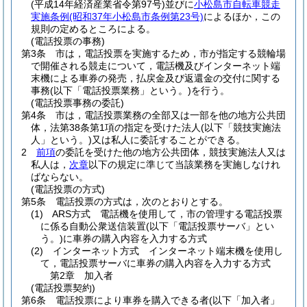
(平成14年経済産業省令第97号)
並びに
小松島市自転車競走
実施条例
(昭和37年小松島市条例第23号)
によるほか，この
規則の定めるところによる。
(電話投票の事務)
第3条
市は，電話投票を実施するため，市が指定する競輪場
で開催される競走について，電話機及びインターネット端
末機による車券の発売，払戻金及び返還金の交付に関する
事務
(以下「電話投票業務」という。)
を行う。
(電話投票事務の委託)
第4条
市は，電話投票業務の全部又は一部を他の地方公共団
体，法第38条第1項の指定を受けた法人
(以下「競技実施法
人」という。)
又は私人に委託することができる。
2
前項
の委託を受けた他の地方公共団体，競技実施法人又は
私人は，
次章
以下の規定に準じて当該業務を実施しなけれ
ばならない。
(電話投票の方式)
第5条
電話投票の方式は，次のとおりとする。
(1)
ARS方式 電話機を使用して，市の管理する電話投票
に係る自動公衆送信装置
(以下「電話投票サーバ」とい
う。)
に車券の購入内容を入力する方式
(2)
インターネット方式 インターネット端末機を使用し
て，電話投票サーバに車券の購入内容を入力する方式
第2章
加入者
(電話投票契約)
第6条
電話投票により車券を購入できる者
(以下「加入者」