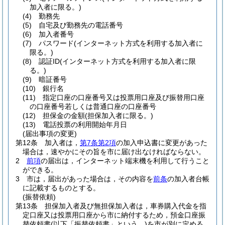
加入者に限る。)
(4)
勤務先
(5)
自宅及び勤務先の電話番号
(6)
加入者番号
(7)
パスワード
(インターネット方式を利用する加入者に
限る。)
(8)
認証ID
(インターネット方式を利用する加入者に限
る。)
(9)
暗証番号
(10)
銀行名
(11)
指定口座の口座番号又は投票用口座及び振替用口座
の口座番号若しくは普通口座の口座番号
(12)
担保金の金額
(担保加入者に限る。)
(13)
電話投票の利用開始年月日
(届出事項の変更)
第12条
加入者は，
第7条第2項
の加入申込書に変更があった
場合は，速やかにその旨を市に届け出なければならない。
2
前項
の届出は，インターネット端末機を利用して行うこと
ができる。
3
市は，届出があった場合は，その内容を
前条
の加入者台帳
に記載するものとする。
(振替依頼)
第13条
担保加入者及び無担保加入者は，車券購入代金を指
定口座又は投票用口座から市に納付するため，預金口座振
替依頼書
(以下「振替依頼書」という。)
を市が別に定める