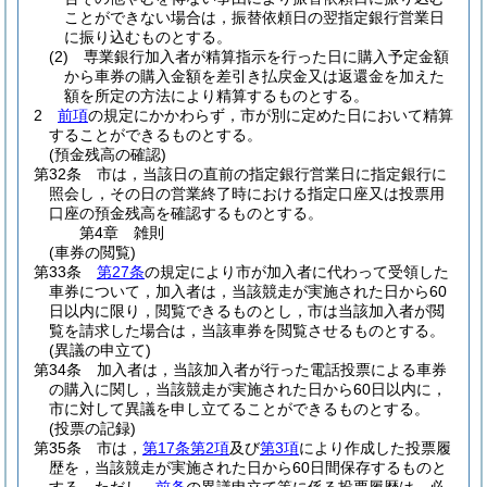
ことができない場合は，振替依頼日の翌指定銀行営業日
に振り込むものとする。
(2)
専業銀行加入者が精算指示を行った日に購入予定金額
から車券の購入金額を差引き払戻金又は返還金を加えた
額を所定の方法により精算するものとする。
2
前項
の規定にかかわらず，市が別に定めた日において精算
することができるものとする。
(預金残高の確認)
第32条
市は，当該日の直前の指定銀行営業日に指定銀行に
照会し，その日の営業終了時における指定口座又は投票用
口座の預金残高を確認するものとする。
第4章
雑則
(車券の閲覧)
第33条
第27条
の規定により市が加入者に代わって受領した
車券について，加入者は，当該競走が実施された日から60
日以内に限り，閲覧できるものとし，市は当該加入者が閲
覧を請求した場合は，当該車券を閲覧させるものとする。
(異議の申立て)
第34条
加入者は，当該加入者が行った電話投票による車券
の購入に関し，当該競走が実施された日から60日以内に，
市に対して異議を申し立てることができるものとする。
(投票の記録)
第35条
市は，
第17条第2項
及び
第3項
により作成した投票履
歴を，当該競走が実施された日から60日間保存するものと