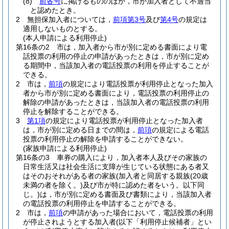
(8)
前各号
に掲げるもののほか，市が加入者として不適当
と認めたとき。
2
無担保加入者については，
前項第3号
及び
第4号
の規定は
適用しないものとする。
(本人申請による利用停止)
第16条の2
市は，加入者から市が別に定める書面により電
話投票の利用の停止の申請があったときは，市が別に定め
る期間中，当該加入者の電話投票の利用を停止することが
できる。
2
市は，
前項
の規定により電話投票が利用停止となった加入
者から市が別に定める書面により，電話投票の利用停止の
解除の申請があったときは，当該加入者の電話投票の利用
停止を解除することができる。
3
第1項
の規定により電話投票が利用停止となった加入者
は，市が別に定める日までの間は，
前項
の規定による電話
投票の利用停止の解除を申請することができない。
(家族申請による利用停止)
第16条の3
車券の購入により，加入者本人及びその家族の
日常生活又は社会生活に支障が生じている状態にある者又
はそのおそれがある者の家族
(加入者と同居する親族
(20歳
未満の者を除く。)
及び市が特に認めた者をいう。以下同
じ。)
は，市が別に定める書面及び書類により，当該加入者
の電話投票の利用停止を申請することができる。
2
市は，
前項
の申請があった場合において，電話投票の利用
が停止されようとする加入者
(以下「利用停止候補者」とい