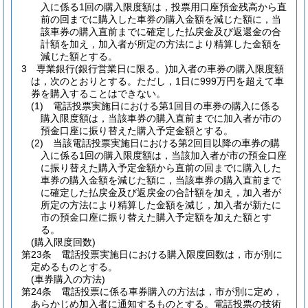
入に係る1回の購入限度額は，投票用口座預金残高から直
前の回までに購入した車券の購入金額を減じた額に，当
該車券の購入直前までに確定した払戻金及び返還金の合
計額を加え，加入者が所定の方法により精算した金額を
減じた額とする。
3
専業銀行
(銀行営業日に限る。)
加入者の車券の購入限度額
は，次のとおりとする。
ただし，1日に999万円を超えて車
券を購入することはできない。
(1)
電話投票実施日における第1回目の車券の購入に係る
購入限度額は，当該車券の購入直前までに加入者が市の
預金口座に振り替えた購入予定金額とする。
(2)
当該電話投票実施日における第2回目以降の車券の購
入に係る1回の購入限度額は，当該加入者が市の預金口座
に振り替えた購入予定金額から直前の回までに購入した
車券の購入金額を減じた額に，当該車券の購入直前まで
に確定した払戻金及び返戻金の合計額を加え，加入者が
所定の方法により精算した金額を減じ，加入者が新たに
市の預金口座に振り替えた購入予定額を加えた額とす
る。
(購入限度回数)
第23条
電話投票実施日における購入限度回数は，市が別に
定めるものとする。
(車券購入の方法)
第24条
電話投票に係る車券購入の方法は，市が別に定め，
あらかじめ加入者に通知するものとする。
電話投票の技術