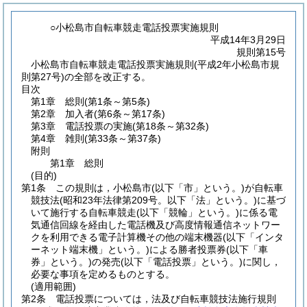
○小松島市自転車競走電話投票実施規則
平成14年3月29日
規則第15号
小松島市自転車競走電話投票実施規則(平成2年小松島市規
則第27号)の全部を改正する。
目次
第1章
総則
(第1条～第5条)
第2章
加入者
(第6条～第17条)
第3章
電話投票の実施
(第18条～第32条)
第4章
雑則
(第33条～第37条)
附則
第1章
総則
(目的)
第1条
この規則は，小松島市
(以下「市」という。)
が自転車
競技法
(昭和23年法律第209号。以下「法」という。)
に基づ
いて施行する自転車競走
(以下「競輪」という。)
に係る電
気通信回線を経由した電話機及び高度情報通信ネットワー
クを利用できる電子計算機その他の端末機器
(以下「インタ
ーネット端末機」という。)
による勝者投票券
(以下「車
券」という。)
の発売
(以下「電話投票」という。)
に関し，
必要な事項を定めるものとする。
(適用範囲)
第2条
電話投票については，法及び自転車競技法施行規則