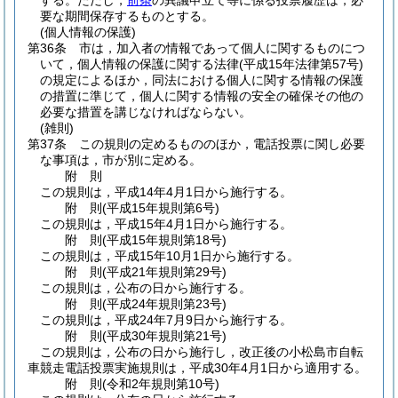
する。
ただし，
前条
の異議申立て等に係る投票履歴は，必
要な期間保存するものとする。
(個人情報の保護)
第36条
市は，加入者の情報であって個人に関するものにつ
いて，個人情報の保護に関する法律
(平成15年法律第57号)
の規定によるほか，同法における個人に関する情報の保護
の措置に準じて，個人に関する情報の安全の確保その他の
必要な措置を講じなければならない。
(雑則)
第37条
この規則の定めるもののほか，電話投票に関し必要
な事項は，市が別に定める。
附
則
この規則は，平成14年4月1日から施行する。
附
則
(平成15年
規則第6号)
この規則は，平成15年4月1日から施行する。
附
則
(平成15年
規則第18号)
この規則は，平成15年10月1日から施行する。
附
則
(平成21年
規則第29号)
この規則は，公布の日から施行する。
附
則
(平成24年
規則第23号)
この規則は，平成24年7月9日から施行する。
附
則
(平成30年
規則第21号)
この規則は，公布の日から施行し，改正後の小松島市自転
車競走電話投票実施規則は，平成30年4月1日から適用する。
附
則
(令和2年
規則第10号)