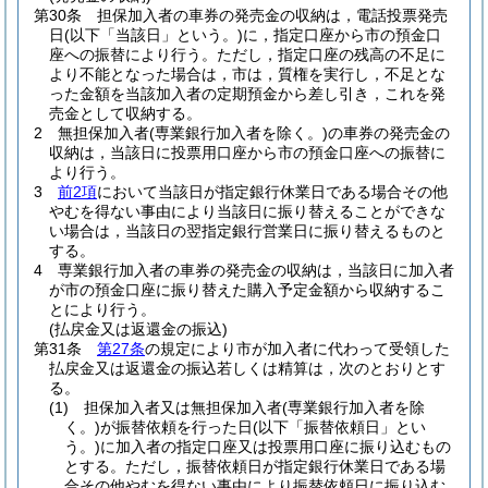
第30条
担保加入者の車券の発売金の収納は，電話投票発売
日
(以下「当該日」という。)
に，指定口座から市の預金口
座への振替により行う。
ただし，指定口座の残高の不足に
より不能となった場合は，市は，質権を実行し，不足とな
った金額を当該加入者の定期預金から差し引き，これを発
売金として収納する。
2
無担保加入者
(専業銀行加入者を除く。)
の車券の発売金の
収納は，当該日に投票用口座から市の預金口座への振替に
より行う。
3
前2項
において当該日が指定銀行休業日である場合その他
やむを得ない事由により当該日に振り替えることができな
い場合は，当該日の翌指定銀行営業日に振り替えるものと
する。
4
専業銀行加入者の車券の発売金の収納は，当該日に加入者
が市の預金口座に振り替えた購入予定金額から収納するこ
とにより行う。
(払戻金又は返還金の振込)
第31条
第27条
の規定により市が加入者に代わって受領した
払戻金又は返還金の振込若しくは精算は，次のとおりとす
る。
(1)
担保加入者又は無担保加入者
(専業銀行加入者を除
く。)
が振替依頼を行った日
(以下「振替依頼日」とい
う。)
に加入者の指定口座又は投票用口座に振り込むもの
とする。
ただし，振替依頼日が指定銀行休業日である場
合その他やむを得ない事由により振替依頼日に振り込む