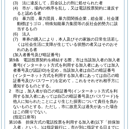
(3)
法に違反して，罰金以上の刑に処せられた者
(4)
市が，場内の秩序を乱し，又は電話投票契約に違反す
ると認める者
(5)
暴力団，暴力団員，暴力団関係企業，総会屋，社会運
動標ぼうゴロ，特殊知能暴力集団等の反社会的勢力に該
当するもの
(6)
法人
(7)
車券の購入により，本人及びその家族の日常生活若し
くは社会生活に支障が生じている状態の者又はそのおそ
れのある者
(加入者番号及び暗証番号)
第9条
電話投票契約を締結する際，市は当該加入者の加入者
番号
(インターネット方式を利用する加入者にあっては加入
者番号及び認証ID)
を定め，当該加入者は自己の暗証番号
(インターネット方式を利用する加入者にあっては自己の暗
証番号及びパスワード)
を定めて，これをそれぞれ相手方に
通知するものとする。
2
市は，加入者が自己の暗証番号
(インターネット方式を利
用する加入者にあっては自己の暗証番号及びパスワード)
を
他人に知られたことにより生じた損害について責任を負わ
ないものとする。
ただし，市に故意又は過失があった場合
はこの限りでない。
(指定口座等)
第10条
担保方式の電話投票を利用する加入者
(以下「担保加
入者」という。)
は指定銀行に，市が別に指定する日までに