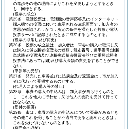
の進歩その他の理由によりこれを変更しようとするとき
も，同様とする。
(投票の成立)
第25条
電話投票は，電話機の音声応答又はインターネット
端末機での投票において表示される確認画面で，加入者の
意思が確認され，かつ，所定の条件を満たした投票が電話
投票サーバに記録されたときに成立するものとする。
(投票の取消し及び変更)
第26条
投票の成立後は，加入者は，車券の購入の取消し又
は購入に係る勝者投票法の種類，競走番号，選手番号
(連勝
単式勝者投票法及び連勝複式勝者投票法並びに重勝式勝者
投票法にあっては組)
及び購入金額の変更をすることができ
ない。
(車券等の受領)
第27条
発売した車券並びに払戻金及び返還金は，市が加入
者に代わって受領するものとする。
(代理人による購入等の禁止)
第28条
車券の購入の申込みは，加入者が自ら行うものと
し，これを他人に行わせ，又は他人の委託を受けて行って
はならない。
(受付の拒否)
第29条
市は，車券の購入の申込みについて疑義があるとき
その他これを受けることが不適当であると認めたときは，
これを受け付けないものとする。
(発売金の収納)