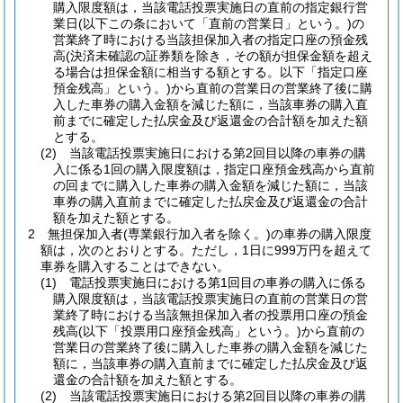
購入限度額は，当該電話投票実施日の直前の指定銀行営
業日
(以下この条において「直前の営業日」という。)
の
営業終了時における当該担保加入者の指定口座の預金残
高
(決済未確認の証券類を除き，その額が担保金額を超え
る場合は担保金額に相当する額とする。以下「指定口座
預金残高」という。)
から直前の営業日の営業終了後に購
入した車券の購入金額を減じた額に，当該車券の購入直
前までに確定した払戻金及び返還金の合計額を加えた額
とする。
(2)
当該電話投票実施日における第2回目以降の車券の購
入に係る1回の購入限度額は，指定口座預金残高から直前
の回までに購入した車券の購入金額を減じた額に，当該
車券の購入直前までに確定した払戻金及び返還金の合計
額を加えた額とする。
2
無担保加入者
(専業銀行加入者を除く。)
の車券の購入限度
額は，次のとおりとする。
ただし，1日に999万円を超えて
車券を購入することはできない。
(1)
電話投票実施日における第1回目の車券の購入に係る
購入限度額は，当該電話投票実施日の直前の営業日の営
業終了時における当該無担保加入者の投票用口座の預金
残高
(以下「投票用口座預金残高」という。)
から直前の
営業日の営業終了後に購入した車券の購入金額を減じた
額に，当該車券の購入直前までに確定した払戻金及び返
還金の合計額を加えた額とする。
(2)
当該電話投票実施日における第2回目以降の車券の購