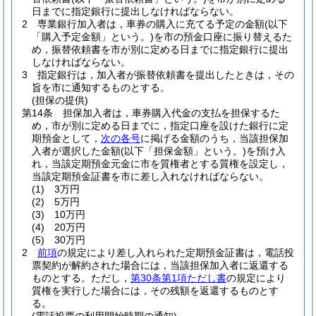
日までに指定銀行に提出しなければならない。
2
専業銀行加入者は，車券の購入に充てる予定の金額
(以下
「購入予定金額」という。)
を市の預金口座に振り替えるた
め，振替依頼書を市が別に定める日までに指定銀行に提出
しなければならない。
3
指定銀行は，加入者が振替依頼書を提出したときは，その
旨を市に通知するものとする。
(担保の提供)
第14条
担保加入者は，車券購入代金の支払を担保するた
め，市が別に定める日までに，指定口座を設けた銀行に定
期預金として，
次の各号
に掲げる金額のうち，当該担保加
入者が選択した金額
(以下「担保金額」という。)
を預け入
れ，当該定期預金元金に市を質権者とする質権を設定し，
当該定期預金証書を市に差し入れなければならない。
(1)
3万円
(2)
5万円
(3)
10万円
(4)
20万円
(5)
30万円
2
前項
の規定により差し入れられた定期預金証書は，電話投
票契約が解約された場合には，当該担保加入者に返還する
ものとする。
ただし，
第30条第1項ただし書
の規定により
質権を実行した場合には，その残額を返還するものとす
る。